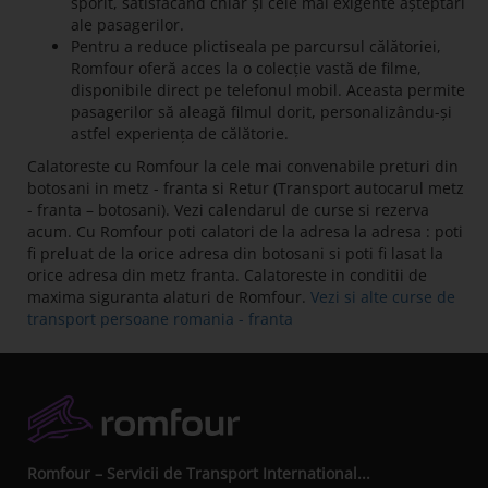
sporit, satisfăcând chiar și cele mai exigente așteptări
ale pasagerilor.
Pentru a reduce plictiseala pe parcursul călătoriei,
Romfour oferă acces la o colecție vastă de filme,
disponibile direct pe telefonul mobil. Aceasta permite
pasagerilor să aleagă filmul dorit, personalizându-și
astfel experiența de călătorie.
Calatoreste cu Romfour la cele mai convenabile preturi din
botosani in metz - franta si Retur (Transport autocarul metz
- franta – botosani). Vezi calendarul de curse si rezerva
acum. Cu Romfour poti calatori de la adresa la adresa : poti
fi preluat de la orice adresa din botosani si poti fi lasat la
orice adresa din metz franta. Calatoreste in conditii de
maxima siguranta alaturi de Romfour.
Vezi si alte curse de
transport persoane romania - franta
Romfour – Servicii de Transport International...