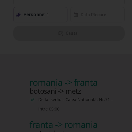
Persoane: 1
󱕱
󰸗
Data Plecare
󰦅
Cauta
romania -> franta
botosani -> metz
De la: sediu - Calea Națională, Nr.71 –
intre 05:00
franta -> romania