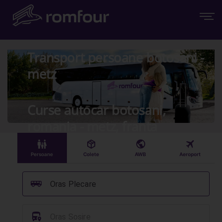
Transport persoane botosani -
metz
Curse autocar botosani,
romania - metz, franta
󱠣
󰏗
󰇧
󰀝
Persoane
Colete
AWB
Aeroport
󰞠
Oras Plecare
󱈒
Oras Sosire