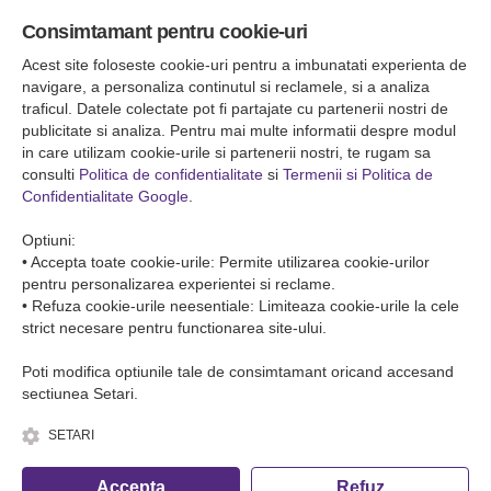
Sediul central
Consimtamant pentru cookie-uri
Falticeni ( Autogara Romfour )
str. Plutonier Ghiniţă nr.8, Fălticeni, judeţul Suceava
Acest site foloseste cookie-uri pentru a imbunatati experienta de
0040374557200
navigare, a personaliza continutul si reclamele, si a analiza
traficul. Datele colectate pot fi partajate cu partenerii nostri de
publicitate si analiza. Pentru mai multe informatii despre modul
Condiții de Transport
in care utilizam cookie-urile si partenerii nostri, te rugam sa
Condițiile de transport colete
consulti
Politica de confidentialitate
si
Termenii si Politica de
Condițiile de transport persone
Confidentialitate Google
.
ANPC
Optiuni:
• Accepta toate cookie-urile: Permite utilizarea cookie-urilor
pentru personalizarea experientei si reclame.
• Refuza cookie-urile neesentiale: Limiteaza cookie-urile la cele
strict necesare pentru functionarea site-ului.
Poti modifica optiunile tale de consimtamant oricand accesand
sectiunea Setari.
SETARI
© Copyright 2026 Romfour-Tur S.R.L. J22/2961/2018
Accepta
Refuz