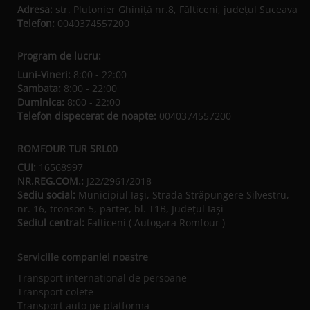
Adresa:
str. Plutonier Ghiniţă nr.8, Fălticeni, judeţul Suceava
Telefon:
0040374557200
Program de lucru:
Luni-Vineri:
8:00 - 22:00
Sambata:
8:00 - 22:00
Duminica:
8:00 - 22:00
Telefon dispecerat de noapte:
0040374557200
ROMFOUR TUR SRL00
CUI:
16568997
NR.REG.COM.:
J22/2961/2018
Sediu social:
Municipiul Iaşi, Strada Străpungere Silvestru,
nr. 16, tronson 5, parter, bl. T1B, Județul Iaşi
Sediul central:
Falticeni ( Autogara Romfour )
Serviciile companiei noastre
Transport international de persoane
Transport colete
Transport auto pe platforma