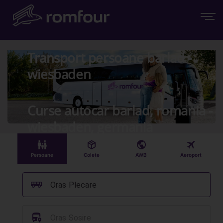
Transport persoane barlad -
wiesbaden
Curse autocar barlad, romania -
wiesbaden, germania
󱠣
󰏗
󰇧
󰀝
Persoane
Colete
AWB
Aeroport
󰞠
Oras Plecare
󱈒
Oras Sosire