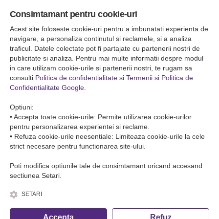
Sediul central
Consimtamant pentru cookie-uri
Falticeni ( Autogara Romfour )
str. Plutonier Ghiniţă nr.8, Fălticeni, judeţul Suceava
Acest site foloseste cookie-uri pentru a imbunatati experienta de
0040374557200
navigare, a personaliza continutul si reclamele, si a analiza
traficul. Datele colectate pot fi partajate cu partenerii nostri de
publicitate si analiza. Pentru mai multe informatii despre modul
Condiții de Transport
in care utilizam cookie-urile si partenerii nostri, te rugam sa
Condițiile de transport colete
consulti
Politica de confidentialitate
si
Termenii si Politica de
Condițiile de transport persone
Confidentialitate Google
.
ANPC
Optiuni:
• Accepta toate cookie-urile: Permite utilizarea cookie-urilor
pentru personalizarea experientei si reclame.
• Refuza cookie-urile neesentiale: Limiteaza cookie-urile la cele
strict necesare pentru functionarea site-ului.
Poti modifica optiunile tale de consimtamant oricand accesand
sectiunea Setari.
SETARI
© Copyright 2026 Romfour-Tur S.R.L. J22/2961/2018
Accepta
Refuz