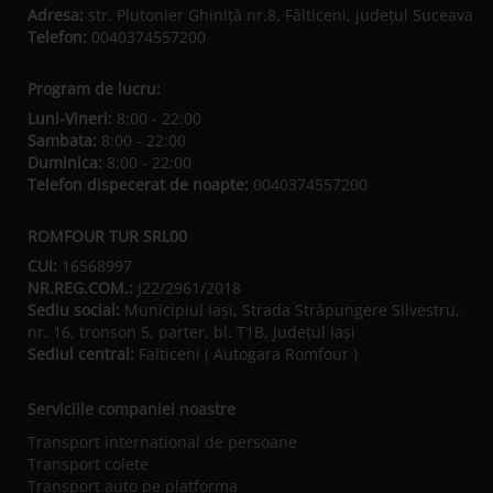
Adresa:
str. Plutonier Ghiniţă nr.8, Fălticeni, judeţul Suceava
Telefon:
0040374557200
Program de lucru:
Luni-Vineri:
8:00 - 22:00
Sambata:
8:00 - 22:00
Duminica:
8:00 - 22:00
Telefon dispecerat de noapte:
0040374557200
ROMFOUR TUR SRL00
CUI:
16568997
NR.REG.COM.:
J22/2961/2018
Sediu social:
Municipiul Iaşi, Strada Străpungere Silvestru,
nr. 16, tronson 5, parter, bl. T1B, Județul Iaşi
Sediul central:
Falticeni ( Autogara Romfour )
Serviciile companiei noastre
Transport international de persoane
Transport colete
Transport auto pe platforma