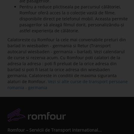
ale pasagerilor.
Pentru a reduce plictiseala pe parcursul călătoriei,
Romfour oferă acces la o colecție vastă de filme,
disponibile direct pe telefonul mobil. Aceasta permite
pasagerilor să aleagă filmul dorit, personalizându-și
astfel experiența de călătorie.
Calatoreste cu Romfour la cele mai convenabile preturi din
barlad in wiesbaden - germania si Retur (Transport
autocarul wiesbaden - germania – barlad). Vezi calendarul
de curse si rezerva acum. Cu Romfour poti calatori de la
adresa la adresa : poti fi preluat de la orice adresa din
barlad si poti fi lasat la orice adresa din wiesbaden
germania. Calatoreste in conditii de maxima siguranta
alaturi de Romfour.
Vezi si alte curse de transport persoane
romania - germania
Romfour – Servicii de Transport International...