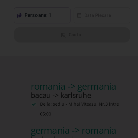
Persoane: 1
󱕱
󰸗
Data Plecare
󰦅
Cauta
romania -> germania
bacau -> karlsruhe
De la: sediu - Mihai Viteazu, Nr.3 intre
05:00
germania -> romania