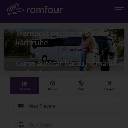
Transport persoane bacau -
karlsruhe
Curse autocar bacau, romania -
karlsruhe, germania
󱠣
󰏗
󰇧
󰀝
Persoane
Colete
AWB
Aeroport
󰞠
Oras Plecare
󱈒
Oras Sosire