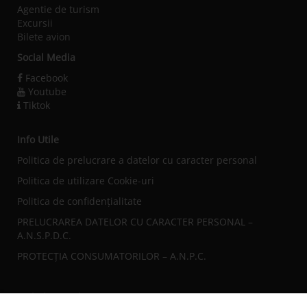
Agentie de turism
Excursii
Bilete avion
Social Media
Facebook
Youtube
Tiktok
Info Utile
Politica de prelucrare a datelor cu caracter personal
Politica de utilizare Cookie-uri
Politica de confidențialitate
PRELUCRAREA DATELOR CU CARACTER PERSONAL –
A.N.S.P.D.C.
PROTECȚIA CONSUMATORILOR – A.N.P.C.
Sediul central