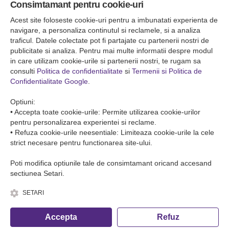
Consimtamant pentru cookie-uri
Falticeni ( Autogara Romfour )
str. Plutonier Ghiniţă nr.8, Fălticeni, judeţul Suceava
Acest site foloseste cookie-uri pentru a imbunatati experienta de
0040374557200
navigare, a personaliza continutul si reclamele, si a analiza
traficul. Datele colectate pot fi partajate cu partenerii nostri de
publicitate si analiza. Pentru mai multe informatii despre modul
Condiții de Transport
in care utilizam cookie-urile si partenerii nostri, te rugam sa
Condițiile de transport colete
consulti
Politica de confidentialitate
si
Termenii si Politica de
Condițiile de transport persone
Confidentialitate Google
.
ANPC
Optiuni:
• Accepta toate cookie-urile: Permite utilizarea cookie-urilor
pentru personalizarea experientei si reclame.
• Refuza cookie-urile neesentiale: Limiteaza cookie-urile la cele
strict necesare pentru functionarea site-ului.
Poti modifica optiunile tale de consimtamant oricand accesand
sectiunea Setari.
SETARI
© Copyright 2026 Romfour-Tur S.R.L. J22/2961/2018
Accepta
Refuz
Fa o rezervare telefonica