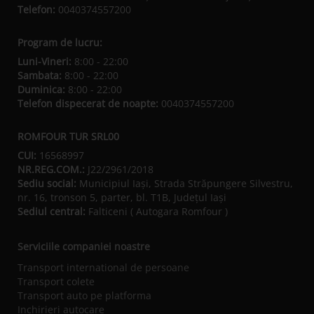
Telefon:
0040374557200
Program de lucru:
Luni-Vineri:
8:00 - 22:00
Sambata:
8:00 - 22:00
Duminica:
8:00 - 22:00
Telefon dispecerat de noapte:
0040374557200
ROMFOUR TUR SRL00
CUI:
16568997
NR.REG.COM.:
J22/2961/2018
Sediu social:
Municipiul Iaşi, Strada Străpungere Silvestru,
nr. 16, tronson 5, parter, bl. T1B, Județul Iaşi
Sediul central:
Falticeni ( Autogara Romfour )
Serviciile companiei noastre
Transport international de persoane
Transport colete
Transport auto pe platforma
Inchirieri autocare