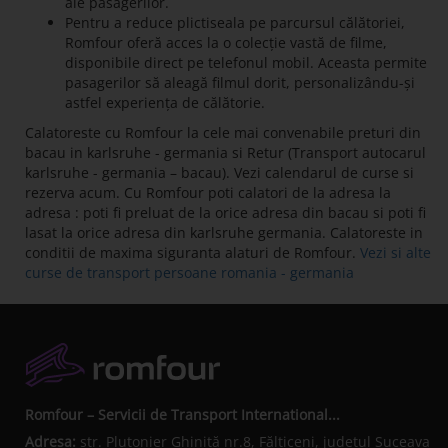
ale pasagerilor.
Pentru a reduce plictiseala pe parcursul călătoriei,
Romfour oferă acces la o colecție vastă de filme,
disponibile direct pe telefonul mobil. Aceasta permite
pasagerilor să aleagă filmul dorit, personalizându-și
astfel experiența de călătorie.
Calatoreste cu Romfour la cele mai convenabile preturi din
bacau in karlsruhe - germania si Retur (Transport autocarul
karlsruhe - germania – bacau). Vezi calendarul de curse si
rezerva acum. Cu Romfour poti calatori de la adresa la
adresa : poti fi preluat de la orice adresa din bacau si poti fi
lasat la orice adresa din karlsruhe germania. Calatoreste in
conditii de maxima siguranta alaturi de Romfour.
Vezi si alte
curse de transport persoane romania - germania
Romfour – Servicii de Transport International...
Adresa:
str. Plutonier Ghiniţă nr.8, Fălticeni, judeţul Suceava