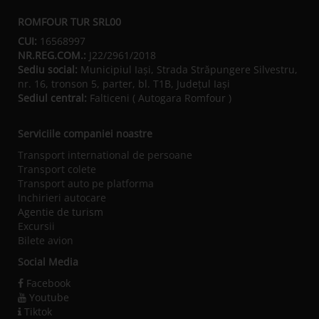
ROMFOUR TUR SRL00
CUI:
16568997
NR.REG.COM.:
J22/2961/2018
Sediu social:
Municipiul Iaşi, Strada Străpungere Silvestru,
nr. 16, tronson 5, parter, bl. T1B, Județul Iaşi
Sediul central:
Falticeni ( Autogara Romfour )
Serviciile companiei noastre
Transport international de persoane
Transport colete
Transport auto pe platforma
Inchirieri autocare
Agentie de turism
Excursii
Bilete avion
Social Media
Facebook
Youtube
Tiktok