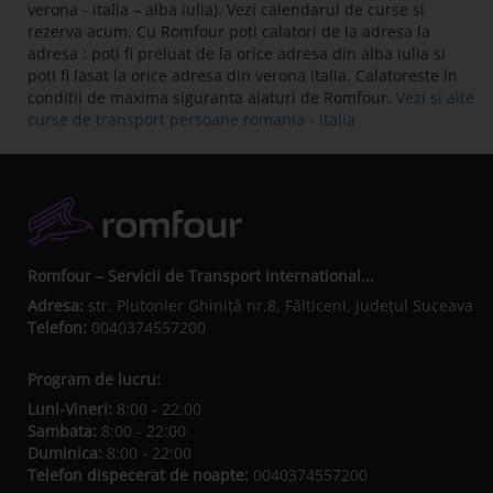
verona - italia – alba iulia). Vezi calendarul de curse si
rezerva acum. Cu Romfour poti calatori de la adresa la
adresa : poti fi preluat de la orice adresa din alba iulia si
poti fi lasat la orice adresa din verona italia. Calatoreste in
conditii de maxima siguranta alaturi de Romfour.
Vezi si alte
curse de transport persoane romania - italia
Romfour – Servicii de Transport International...
Adresa:
str. Plutonier Ghiniţă nr.8, Fălticeni, judeţul Suceava
Telefon:
0040374557200
Program de lucru:
Luni-Vineri:
8:00 - 22:00
Sambata:
8:00 - 22:00
Duminica:
8:00 - 22:00
Telefon dispecerat de noapte:
0040374557200