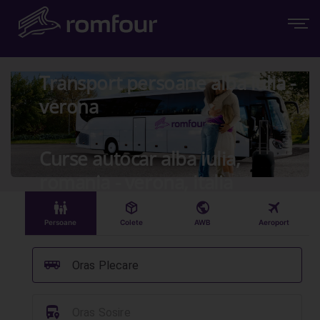
Transport persoane alba iulia -
verona
Curse autocar alba iulia,
romania - verona, italia
󱠣
󰏗
󰇧
󰀝
Persoane
Colete
AWB
Aeroport
󰞠
Oras Plecare
󱈒
Oras Sosire