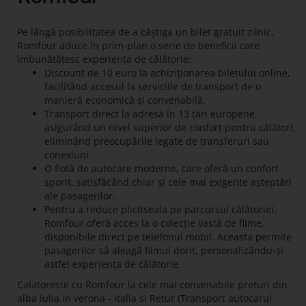
Pe lângă posibilitatea de a câștiga un bilet gratuit zilnic,
Romfour aduce în prim-plan o serie de beneficii care
îmbunătățesc experiența de călătorie:
Discount de 10 euro la achiziționarea biletului online,
facilitând accesul la serviciile de transport de o
manieră economică și convenabilă.
Transport direct la adresă în 13 țări europene,
asigurând un nivel superior de confort pentru călători,
eliminând preocupările legate de transferuri sau
conexiuni.
O flotă de autocare moderne, care oferă un confort
sporit, satisfăcând chiar și cele mai exigente așteptări
ale pasagerilor.
Pentru a reduce plictiseala pe parcursul călătoriei,
Romfour oferă acces la o colecție vastă de filme,
disponibile direct pe telefonul mobil. Aceasta permite
pasagerilor să aleagă filmul dorit, personalizându-și
astfel experiența de călătorie.
Calatoreste cu Romfour la cele mai convenabile preturi din
alba iulia in verona - italia si Retur (Transport autocarul