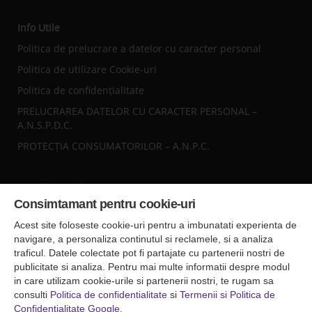
Info Utile
Politica de prelucrare a datelor cu caracter personal
Politica de utilizare Cookie-uri
Politica de confidențialitate
PRELUCRAREA DATELOR CU CARACTER PERSONAL –
A.N.S.P.D.C.
PROTECȚIA CONSUMATORILOR – A.N.P.C.
Sediul central
Consimtamant pentru cookie-uri
Falticeni ( Autogara Romfour )
str. Plutonier Ghiniţă nr.8, Fălticeni, judeţul Suceava
Acest site foloseste cookie-uri pentru a imbunatati experienta de
0040374557200
navigare, a personaliza continutul si reclamele, si a analiza
traficul. Datele colectate pot fi partajate cu partenerii nostri de
publicitate si analiza. Pentru mai multe informatii despre modul
Condiții de Transport
in care utilizam cookie-urile si partenerii nostri, te rugam sa
Condițiile de transport colete
consulti
Politica de confidentialitate
si
Termenii si Politica de
Condițiile de transport persone
Confidentialitate Google
.