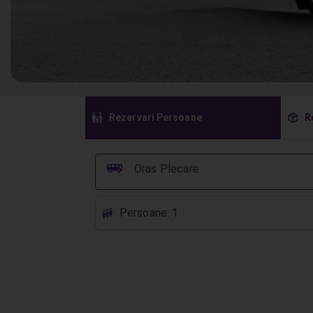
󱠣
󰏗
Rezervari Persoane
R
󰞠
Oras Plecare
Persoane: 1
󱕱