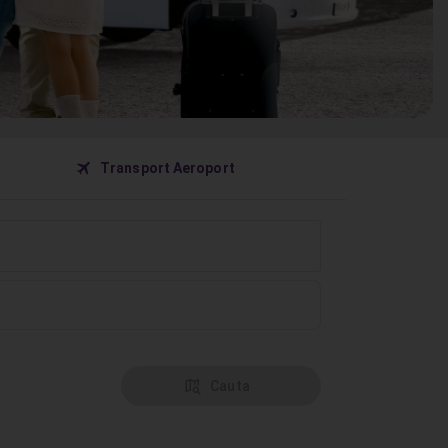
󰀝
Transport Aeroport
󰦅
Cauta