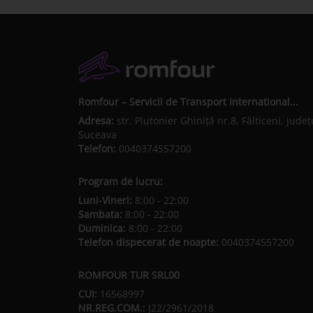
Romfour – Servicii de Transport International...
Adresa:
str. Plutonier Ghiniţă nr.8, Fălticeni, judeţ
Suceava
Telefon:
0040374557200
Program de lucru:
Luni-Vineri:
8:00 - 22:00
Sambata:
8:00 - 22:00
Duminica:
8:00 - 22:00
Telefon dispecerat de noapte:
0040374557200
ROMFOUR TUR SRL00
CUI:
16568997
NR.REG.COM.:
J22/2961/2018