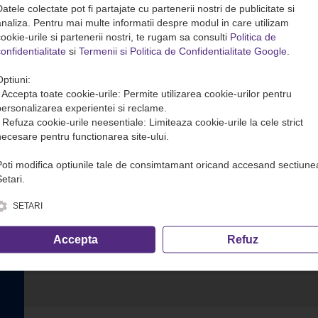
atele colectate pot fi partajate cu partenerii nostri de publicitate si
analiza. Pentru mai multe informatii despre modul in care utilizam
ookie-urile si partenerii nostri, te rugam sa consulti
Politica de
onfidentialitate
si
Termenii si Politica de Confidentialitate Google
.
Optiuni:
• Accepta toate cookie-urile: Permite utilizarea cookie-urilor pentru
personalizarea experientei si reclame.
• Refuza cookie-urile neesentiale: Limiteaza cookie-urile la cele strict
necesare pentru functionarea site-ului.
Poti modifica optiunile tale de consimtamant oricand accesand sectiune
etari.
SETARI
Accepta
Refuz