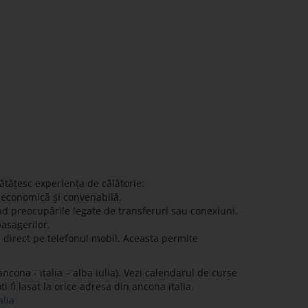
ătățesc experiența de călătorie:
ă economică și convenabilă.
nd preocupările legate de transferuri sau conexiuni.
pasagerilor.
e direct pe telefonul mobil. Aceasta permite
ncona - italia – alba iulia). Vezi calendarul de curse
i fi lasat la orice adresa din ancona italia.
alia