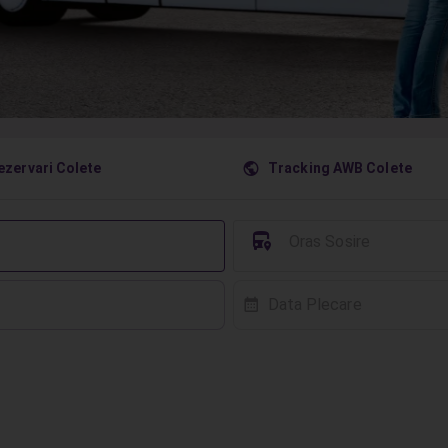
󰇧
ezervari Colete
Tracking AWB Colete
󱈒
Oras Sosire
Data Plecare
󰸗