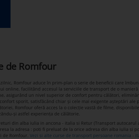
te de Romfour
t zilnic, Romfour aduce în prim-plan o serie de beneficii care îmbun
lui online, facilitând accesul la serviciile de transport de o manier
ne, asigurând un nivel superior de confort pentru călători, eliminâ
onfort sporit, satisfăcând chiar și cele mai exigente așteptări ale 
toriei, Romfour oferă acces la o colecție vastă de filme, disponibil
zându-și astfel experiența de călătorie.
uri din alba iulia in ancona - italia si Retur (Transport autocarul a
sa la adresa : poti fi preluat de la orice adresa din alba iulia si pot
ri de Romfour.
Vezi si alte curse de transport persoane romania - it