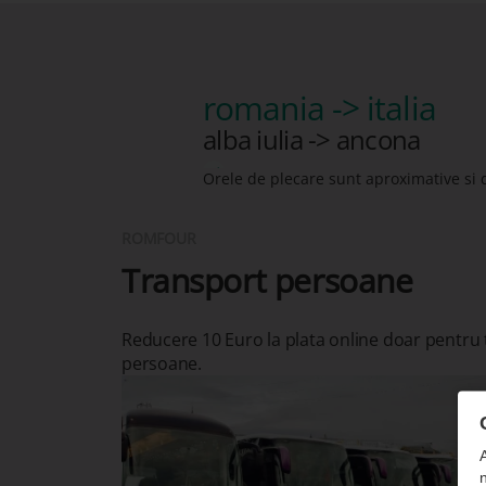
romania -> italia
alba iulia -> ancona
Orele de plecare sunt aproximative si 
ROMFOUR
Transport persoane
Reducere 10 Euro la plata online doar pentru
persoane.
n