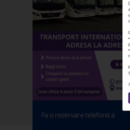
D
c
c
S
Fa o rezervare telefonica