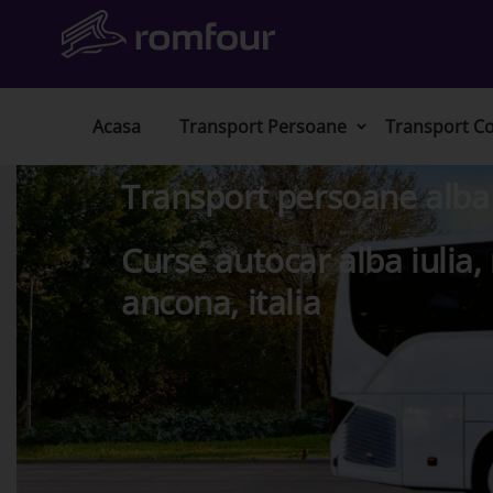
Acasa
Transport Persoane
Transport Co
Transport persoane alba 
Curse autocar alba iulia,
ancona, italia