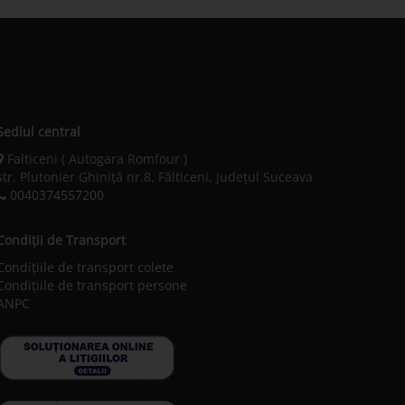
Sediul central
Falticeni ( Autogara Romfour )
str. Plutonier Ghiniţă nr.8, Fălticeni, judeţul Suceava
0040374557200
Condiții de Transport
Condițiile de transport colete
Condițiile de transport persone
ANPC