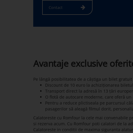
Contact
Avantaje exclusive oferi
Pe lângă posibilitatea de a câștiga un bilet gratui
Discount de 10 euro la achiziționarea biletu
Transport direct la adresă în 13 țări europe
O flotă de autocare moderne, care oferă un c
Pentru a reduce plictiseala pe parcursul călă
pasagerilor să aleagă filmul dorit, personali
Calatoreste cu Romfour la cele mai convenabile pret
si rezerva acum. Cu Romfour poti calatori de la adre
Calatoreste in conditii de maxima siguranta alatu