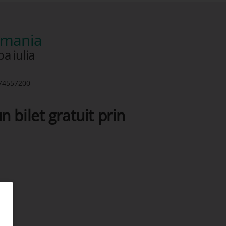
romania
a iulia
74557200
n bilet gratuit prin