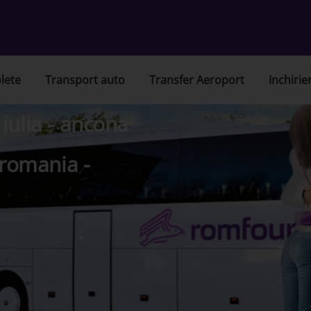
lete
Transport auto
Transfer Aeroport
Inchirie
iulia - ancona
 romania -