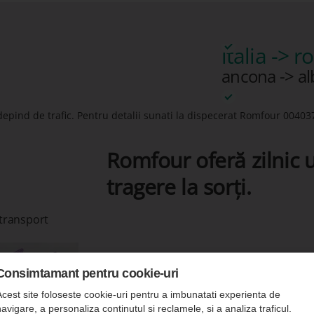
italia -> 
ancona -> alb
depind de trafic. Pentru detalii sunati la dispecerat Romfour
00403
Romfour oferă zilnic u
tragere la sorți.
 transport
Consimtamant pentru cookie-uri
Acest site foloseste cookie-uri pentru a imbunatati experienta de
avigare, a personaliza continutul si reclamele, si a analiza traficul.