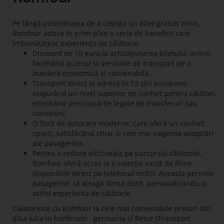
Pe lângă posibilitatea de a câștiga un bilet gratuit zilnic,
Romfour aduce în prim-plan o serie de beneficii care
îmbunătățesc experiența de călătorie:
Discount de 10 euro la achiziționarea biletului online,
facilitând accesul la serviciile de transport de o
manieră economică și convenabilă.
Transport direct la adresă în 13 țări europene,
asigurând un nivel superior de confort pentru călători,
eliminând preocupările legate de transferuri sau
conexiuni.
O flotă de autocare moderne, care oferă un confort
sporit, satisfăcând chiar și cele mai exigente așteptări
ale pasagerilor.
Pentru a reduce plictiseala pe parcursul călătoriei,
Romfour oferă acces la o colecție vastă de filme,
disponibile direct pe telefonul mobil. Aceasta permite
pasagerilor să aleagă filmul dorit, personalizându-și
astfel experiența de călătorie.
Calatoreste cu Romfour la cele mai convenabile preturi din
alba iulia in heilbronn - germania si Retur (Transport