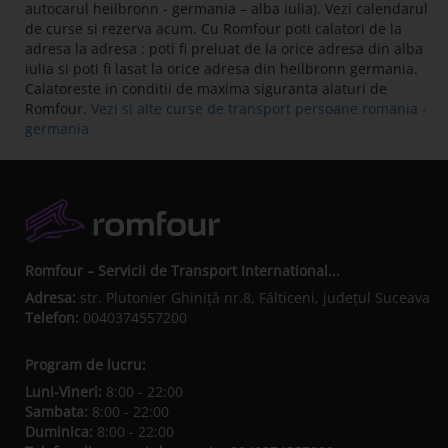
autocarul heilbronn - germania – alba iulia). Vezi calendarul
de curse si rezerva acum. Cu Romfour poti calatori de la
adresa la adresa : poti fi preluat de la orice adresa din alba
iulia si poti fi lasat la orice adresa din heilbronn germania.
Calatoreste in conditii de maxima siguranta alaturi de
Romfour.
Vezi si alte curse de transport persoane romania -
germania
Romfour – Servicii de Transport International...
Adresa:
str. Plutonier Ghiniţă nr.8, Fălticeni, judeţul Suceava
Telefon:
0040374557200
Program de lucru:
Luni-Vineri:
8:00 - 22:00
Sambata:
8:00 - 22:00
Duminica:
8:00 - 22:00