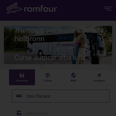
Transport persoane alba iulia -
heilbronn
Curse autocar alba iulia,
romania - heilbronn, germania
󱠣
󰏗
󰇧
󰀝
Persoane
Colete
AWB
Aeroport
󰞠
Oras Plecare
󱈒
Oras Sosire