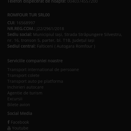
Telefon dispecerat de noapte:
0040374557200
ROMFOUR TUR SRL00
CUI:
16568997
NR.REG.COM.:
J22/2961/2018
Sediu social:
Municipiul Iaşi, Strada Străpungere Silvestru,
nr. 16, tronson 5, parter, bl. T1B, Județul Iaşi
Sediul central:
Falticeni ( Autogara Romfour )
Serviciile companiei noastre
Transport international de persoane
Transport colete
Transport auto pe platforma
Inchirieri autocare
Agentie de turism
Excursii
Bilete avion
Social Media
Facebook
Youtube