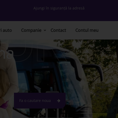
UR
Ajungi în siguranță la adresă
ri auto
Companie
Contact
Contul meu
ma
Fa o cautare noua