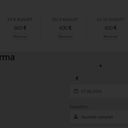
SA
8 AUGUST
DU
9 AUGUST
LU
10 AUGUST
600
600
600
Rezerva
Rezerva
Rezerva
orma
Reghin (REG)
Luxemburg (LU
Romania
Pretul transport:
600
Expeditor: