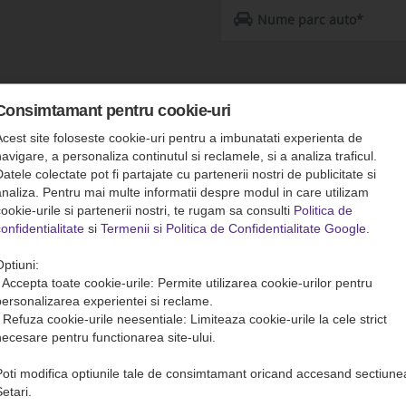
*Se completeaza doar in cazul in car
reprezentati un Parc Auto.
Consimtamant pentru cookie-uri
Acest site foloseste cookie-uri pentru a imbunatati experienta de
avigare, a personaliza continutul si reclamele, si a analiza traficul.
atele colectate pot fi partajate cu partenerii nostri de publicitate si
analiza. Pentru mai multe informatii despre modul in care utilizam
ookie-urile si partenerii nostri, te rugam sa consulti
Politica de
onfidentialitate
si
Termenii si Politica de Confidentialitate Google
.
Optiuni:
• Accepta toate cookie-urile: Permite utilizarea cookie-urilor pentru
personalizarea experientei si reclame.
• Refuza cookie-urile neesentiale: Limiteaza cookie-urile la cele strict
necesare pentru functionarea site-ului.
Poti modifica optiunile tale de consimtamant oricand accesand sectiune
etari.