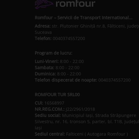
Romfour – Servicii de Transport International...
Adresa:
str. Plutonier Ghiniţă nr.8, Fălticeni, judeţ
Suceava
Telefon:
0040374557200
Program de lucru:
Luni-Vineri:
8:00 - 22:00
Sambata:
8:00 - 22:00
Duminica:
8:00 - 22:00
Telefon dispecerat de noapte:
0040374557200
ROMFOUR TUR SRL00
CUI:
16568997
NR.REG.COM.:
J22/2961/2018
Sediu social:
Municipiul Iaşi, Strada Străpungere
Silvestru, nr. 16, tronson 5, parter, bl. T1B, Județu
Iaşi
Sediul central:
Falticeni ( Autogara Romfour )