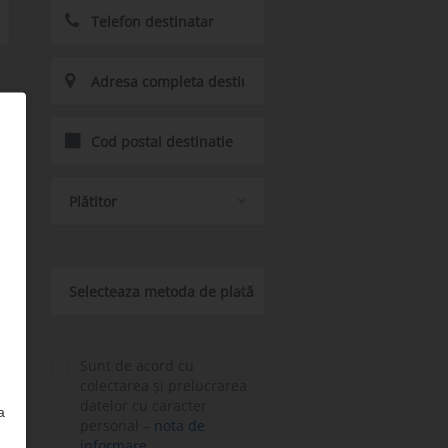
e
Plătitor
Selecteaza metoda de plată
Sunt de acord cu
colectarea și prelucrarea
datelor cu caracter
a
personal –
nota de
informare