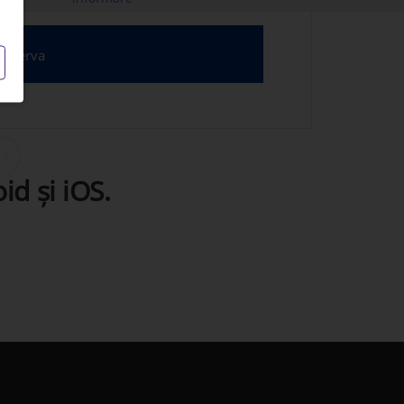
R
id şi iOS.