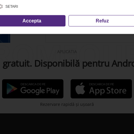
SETARI
Accepta
Refuz
ROMFOU
APLICATIA
gratuit. Disponibilă pentru Andro
Rezervare rapidă şi uşoară