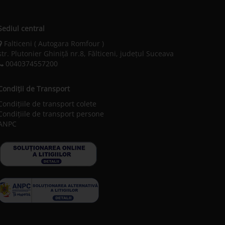
Sediul central
Falticeni ( Autogara Romfour )
str. Plutonier Ghiniţă nr.8, Fălticeni, judeţul Suceava
0040374557200
Condiții de Transport
Condițiile de transport colete
Condițiile de transport persone
ANPC