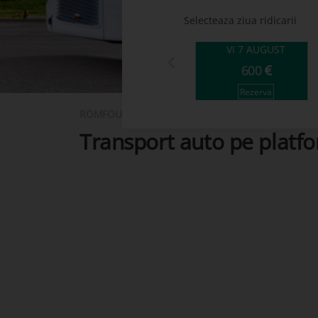
Selecteaza ziua ridicarii
VI
7 AUGUST
600
Rezerva
ROMFOUR
Transport auto pe platf