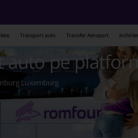
OMFO
lete
Transport auto
Transfer Aeroport
Inchirie
t auto pe platfor
emburg Luxemburg