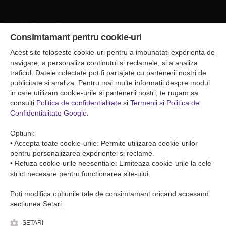
Sediul central
Consimtamant pentru cookie-uri
Falticeni ( Autogara Romfour )
str. Plutonier Ghiniţă nr.8, Fălticeni, judeţul Suceava
Acest site foloseste cookie-uri pentru a imbunatati experienta de
0040374557200
navigare, a personaliza continutul si reclamele, si a analiza
traficul. Datele colectate pot fi partajate cu partenerii nostri de
publicitate si analiza. Pentru mai multe informatii despre modul
Condiții de Transport
in care utilizam cookie-urile si partenerii nostri, te rugam sa
Condițiile de transport colete
consulti
Politica de confidentialitate
si
Termenii si Politica de
Condițiile de transport persone
Confidentialitate Google
.
ANPC
Optiuni:
• Accepta toate cookie-urile: Permite utilizarea cookie-urilor
pentru personalizarea experientei si reclame.
• Refuza cookie-urile neesentiale: Limiteaza cookie-urile la cele
strict necesare pentru functionarea site-ului.
Poti modifica optiunile tale de consimtamant oricand accesand
sectiunea Setari.
SETARI