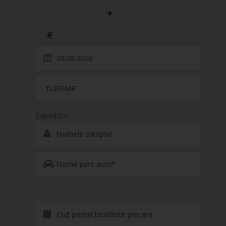
Luxemburg (LUX)
Pitesti (PIT)
Luxemburg
Romania
Pretul transport:
600
TURISME
Expeditor:
*Se completeaza doar in cazul in care reprezentati un
Parc Auto.