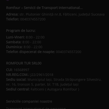
Romfour – Servicii de Transport International...
Adresa:
str. Plutonier Ghiniţă nr.8, Fălticeni, judeţul Suceava
Telefon:
0040374557200
Program de lucru:
Luni-Vineri:
8:00 - 22:00
Sambata:
8:00 - 22:00
Duminica:
8:00 - 22:00
Telefon dispecerat de noapte:
0040374557200
ROMFOUR TUR SRL00
CUI:
16568997
NR.REG.COM.:
J22/2961/2018
Sediu social:
Municipiul Iaşi, Strada Străpungere Silvestru,
nr. 16, tronson 5, parter, bl. T1B, Județul Iaşi
Sediul central:
Falticeni ( Autogara Romfour )
Serviciile companiei noastre
Transport international de persoane