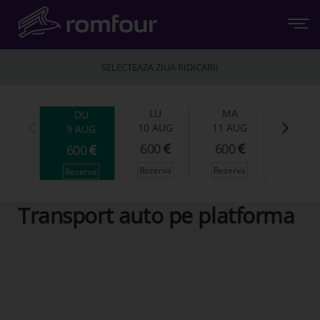
SELECTEAZA ZIUA RIDICARII
LU
MA
DU
10 AUG
11 AUG
9 AUG
600
600
600
Rezerva
Rezerva
Rezerva
ROMFOUR
Transport auto pe platforma