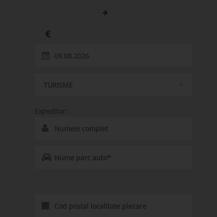
Luxemburg (LUX)
Buzau (BUZ)
Luxemburg
Romania
Pretul transport:
600
TURISME
Expeditor:
*Se completeaza doar in cazul in care reprezentati un
Parc Auto.