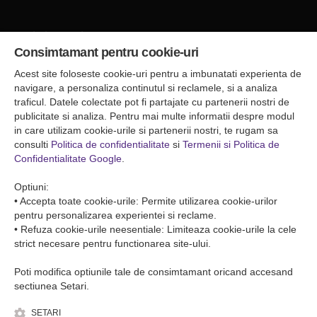
Sediul central
Consimtamant pentru cookie-uri
Falticeni ( Autogara Romfour )
str. Plutonier Ghiniţă nr.8, Fălticeni, judeţul Suceava
Acest site foloseste cookie-uri pentru a imbunatati experienta de
0040374557200
navigare, a personaliza continutul si reclamele, si a analiza
traficul. Datele colectate pot fi partajate cu partenerii nostri de
publicitate si analiza. Pentru mai multe informatii despre modul
Condiții de Transport
in care utilizam cookie-urile si partenerii nostri, te rugam sa
Condițiile de transport colete
consulti
Politica de confidentialitate
si
Termenii si Politica de
Condițiile de transport persone
Confidentialitate Google
.
ANPC
Optiuni:
• Accepta toate cookie-urile: Permite utilizarea cookie-urilor
pentru personalizarea experientei si reclame.
• Refuza cookie-urile neesentiale: Limiteaza cookie-urile la cele
strict necesare pentru functionarea site-ului.
Poti modifica optiunile tale de consimtamant oricand accesand
sectiunea Setari.
SETARI