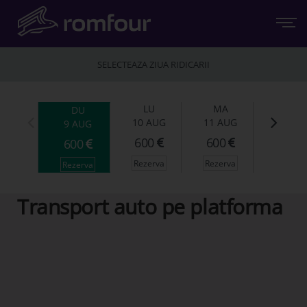
SELECTEAZA ZIUA RIDICARII
LU
MA
DU
10 AUG
11 AUG
9 AUG
600
600
600
Rezerva
Rezerva
Rezerva
ROMFOUR
Transport auto pe platforma