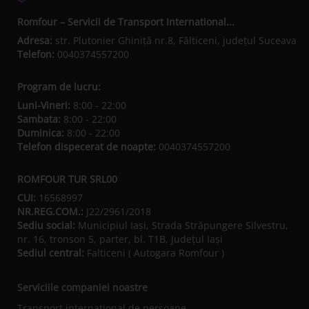
Romfour – Servicii de Transport International...
Adresa:
str. Plutonier Ghiniţă nr.8, Fălticeni, judeţul Suceava
Telefon:
0040374557200
Program de lucru:
Luni-Vineri:
8:00 - 22:00
Sambata:
8:00 - 22:00
Duminica:
8:00 - 22:00
Telefon dispecerat de noapte:
0040374557200
ROMFOUR TUR SRL00
CUI:
16568997
NR.REG.COM.:
J22/2961/2018
Sediu social:
Municipiul Iaşi, Strada Străpungere Silvestru,
nr. 16, tronson 5, parter, bl. T1B, Județul Iaşi
Sediul central:
Falticeni ( Autogara Romfour )
Serviciile companiei noastre
Transport international de persoane