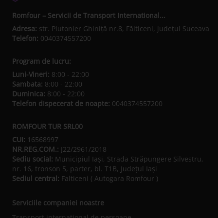
Romfour – Servicii de Transport International...
Adresa:
str. Plutonier Ghiniţă nr.8, Fălticeni, judeţul Suceava
Telefon:
0040374557200
Program de lucru:
Luni-Vineri:
8:00 - 22:00
Sambata:
8:00 - 22:00
Duminica:
8:00 - 22:00
Telefon dispecerat de noapte:
0040374557200
ROMFOUR TUR SRL00
CUI:
16568997
NR.REG.COM.:
J22/2961/2018
Sediu social:
Municipiul Iaşi, Strada Străpungere Silvestru,
nr. 16, tronson 5, parter, bl. T1B, Județul Iaşi
Sediul central:
Falticeni ( Autogara Romfour )
Serviciile companiei noastre
Transport international de persoane