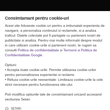
Sediul central
Consimtamant pentru cookie-uri
Falticeni ( Autogara Romfour )
str. Plutonier Ghiniţă nr.8, Fălticeni, judeţul Suceava
Acest site foloseste cookie-uri pentru a imbunatati experienta de
0040374557200
navigare, a personaliza continutul si reclamele, si a analiza
traficul. Datele colectate pot fi partajate cu partenerii nostri de
publicitate si analiza. Pentru mai multe informatii despre modul
Condiții de Transport
in care utilizam cookie-urile si partenerii nostri, te rugam sa
Condițiile de transport colete
consulti
Politica de confidentialitate
si
Termenii si Politica de
Condițiile de transport persone
Confidentialitate Google
.
ANPC
Optiuni:
• Accepta toate cookie-urile: Permite utilizarea cookie-urilor
pentru personalizarea experientei si reclame.
• Refuza cookie-urile neesentiale: Limiteaza cookie-urile la cele
strict necesare pentru functionarea site-ului.
Poti modifica optiunile tale de consimtamant oricand accesand
sectiunea Setari.
SETARI