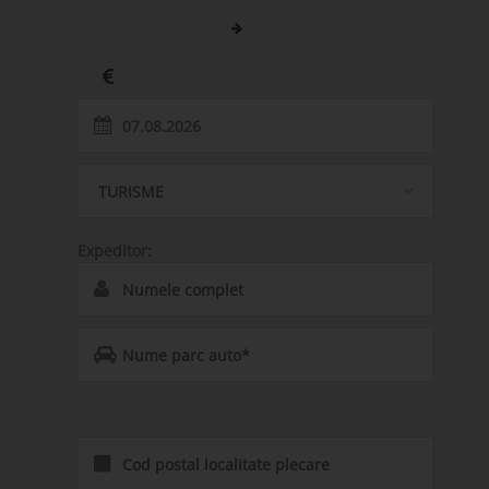
Luxemburg (LUX)
Barlad (BAR)
Luxemburg
Romania
Pretul transport:
700
TURISME
Expeditor:
*Se completeaza doar in cazul in care reprezentati un
Parc Auto.