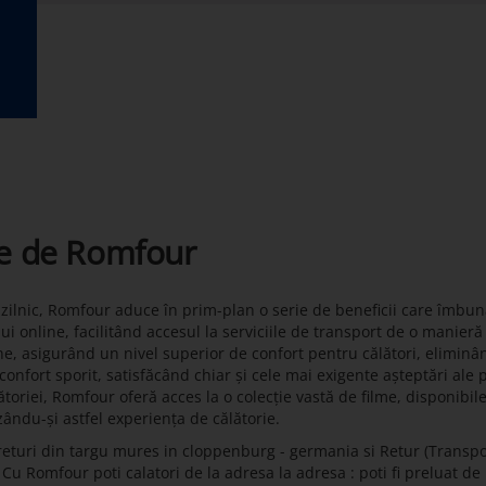
te de Romfour
t zilnic, Romfour aduce în prim-plan o serie de beneficii care îmbun
lui online, facilitând accesul la serviciile de transport de o manier
ne, asigurând un nivel superior de confort pentru călători, eliminâ
onfort sporit, satisfăcând chiar și cele mai exigente așteptări ale 
toriei, Romfour oferă acces la o colecție vastă de filme, disponibil
zându-și astfel experiența de călătorie.
returi din targu mures in cloppenburg - germania si Retur (Transp
u Romfour poti calatori de la adresa la adresa : poti fi preluat de l