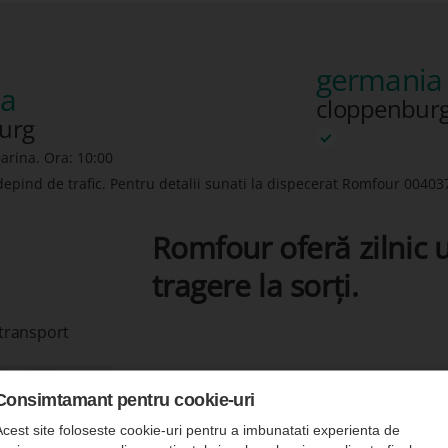
germania 
ia
cloppenburg
burg
arina. Ora: 10:00
depind de trafic. Pentru detalii sunati la dispecerat Romfour
00403
Romfour oferă zilnic u
tragere la sorți.
 transport
Consimtamant pentru cookie-uri
Acest site foloseste cookie-uri pentru a imbunatati experienta de