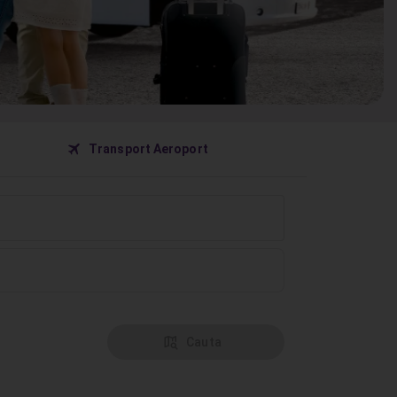
󰀝
Transport Aeroport
󰦅
Cauta