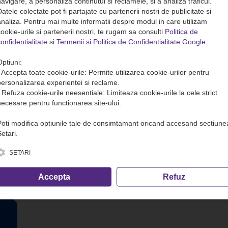
avigare, a personaliza continutul si reclamele, si a analiza traficul.
atele colectate pot fi partajate cu partenerii nostri de publicitate si
analiza. Pentru mai multe informatii despre modul in care utilizam
ookie-urile si partenerii nostri, te rugam sa consulti
Politica de
onfidentialitate
si
Termenii si Politica de Confidentialitate Google
.
Optiuni:
• Accepta toate cookie-urile: Permite utilizarea cookie-urilor pentru
personalizarea experientei si reclame.
• Refuza cookie-urile neesentiale: Limiteaza cookie-urile la cele strict
necesare pentru functionarea site-ului.
Poti modifica optiunile tale de consimtamant oricand accesand sectiune
etari.
SETARI
Accepta
Refuz