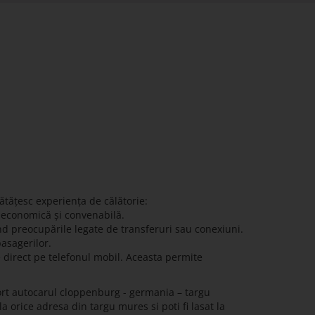
ătățesc experiența de călătorie:
ă economică și convenabilă.
nd preocupările legate de transferuri sau conexiuni.
pasagerilor.
e direct pe telefonul mobil. Aceasta permite
ort autocarul cloppenburg - germania – targu
a orice adresa din targu mures si poti fi lasat la