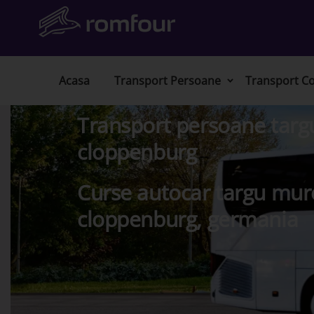
Acasa
Transport Persoane
Transport Co
Transport persoane targ
cloppenburg
Curse autocar targu mur
cloppenburg, germania