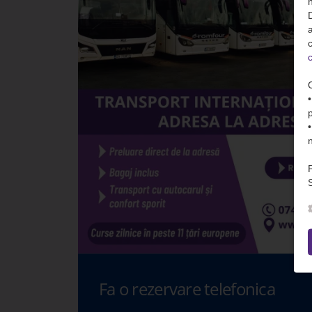
n
D
c
c
S
Fa o rezervare telefonica