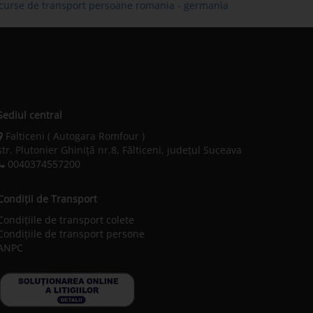
e curse de transport persoane romania - germania
Sediul central
Falticeni ( Autogara Romfour )
str. Plutonier Ghiniţă nr.8, Fălticeni, judeţul Suceava
0040374557200
Condiții de Transport
Condițiile de transport colete
Condițiile de transport persone
ANPC