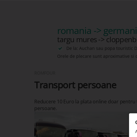
romania -> german
targu mures -> cloppen
De la: Auchan sau popa touristic D
Orele de plecare sunt aproximative si 
ROMFOUR
Transport persoane
Reducere 10 Euro la plata online doar pentru
persoane.