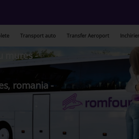
lete
Transport auto
Transfer Aeroport
Inchirie
u mures -
es, romania -