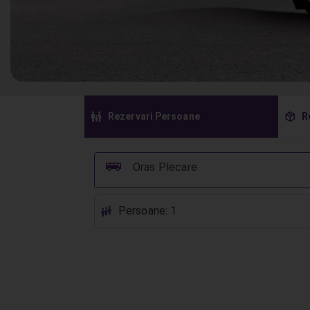
󱠣
󰏗
Rezervari Persoane
R
󰞠
Oras Plecare
Persoane: 1
󱕱