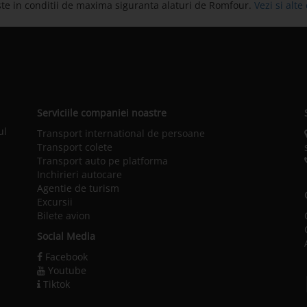
te in conditii de maxima siguranta alaturi de Romfour.
Vezi si alt
Serviciile companiei noastre
ul
Transport international de persoane
Transport colete
Transport auto pe platforma
Inchirieri autocare
Agentie de turism
Excursii
Bilete avion
Social Media
Facebook
Youtube
Tiktok