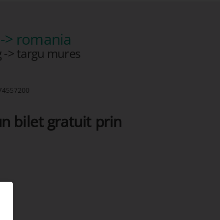
-> romania
 -> targu mures
74557200
n bilet gratuit prin