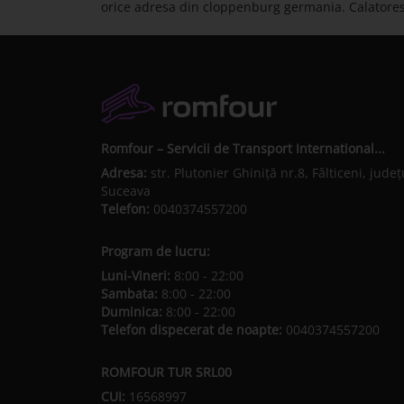
orice adresa din cloppenburg germania. Calatores
Romfour – Servicii de Transport International...
Adresa:
str. Plutonier Ghiniţă nr.8, Fălticeni, judeţ
Suceava
Telefon:
0040374557200
Program de lucru:
Luni-Vineri:
8:00 - 22:00
Sambata:
8:00 - 22:00
Duminica:
8:00 - 22:00
Telefon dispecerat de noapte:
0040374557200
ROMFOUR TUR SRL00
CUI:
16568997