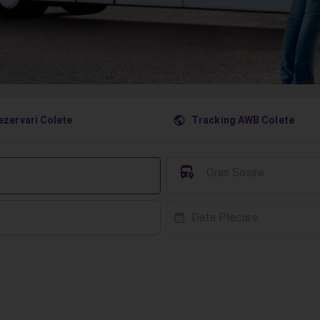
󰇧
ezervari Colete
Tracking AWB Colete
󱈒
Oras Sosire
Data Plecare
󰸗