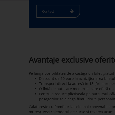
Contact
Avantaje exclusive oferi
Pe lângă posibilitatea de a câștiga un bilet gratui
Discount de 10 euro la achiziționarea biletu
Transport direct la adresă în 13 țări europe
O flotă de autocare moderne, care oferă un c
Pentru a reduce plictiseala pe parcursul călă
pasagerilor să aleagă filmul dorit, personali
Calatoreste cu Romfour la cele mai convenabile p
mures). Vezi calendarul de curse si rezerva acum. C