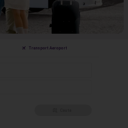
󰀝
Transport Aeroport
󰦅
Cauta