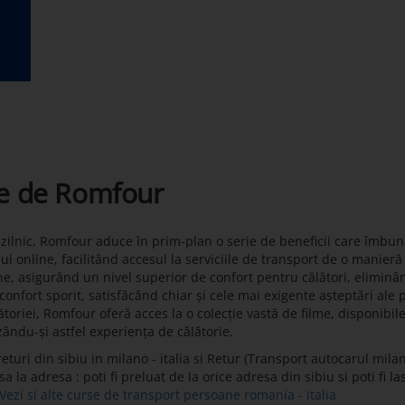
te de Romfour
t zilnic, Romfour aduce în prim-plan o serie de beneficii care îmbun
lui online, facilitând accesul la serviciile de transport de o manier
ne, asigurând un nivel superior de confort pentru călători, eliminâ
onfort sporit, satisfăcând chiar și cele mai exigente așteptări ale 
toriei, Romfour oferă acces la o colecție vastă de filme, disponibil
zându-și astfel experiența de călătorie.
uri din sibiu in milano - italia si Retur (Transport autocarul milano 
la adresa : poti fi preluat de la orice adresa din sibiu si poti fi la
Vezi si alte curse de transport persoane romania - italia