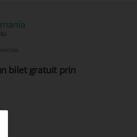
romania
iu
74557200
n bilet gratuit prin