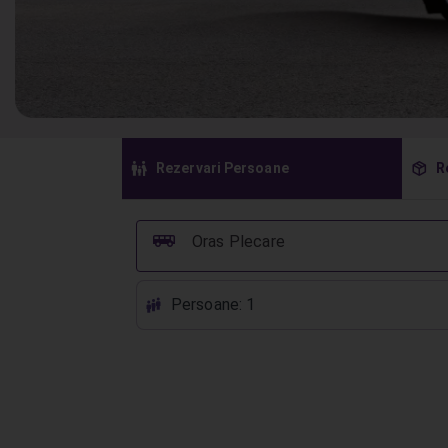
󱠣
󰏗
Rezervari Persoane
R
󰞠
Oras Plecare
Persoane: 1
󱕱