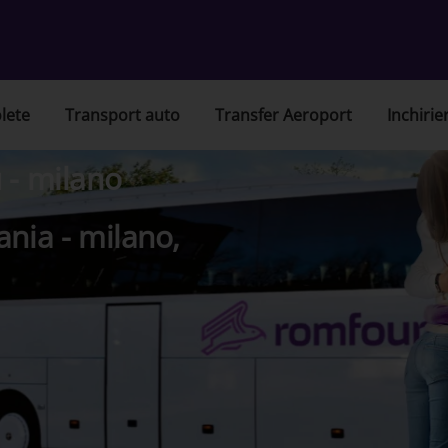
lete
Transport auto
Transfer Aeroport
Inchirie
 - milano
ania - milano,