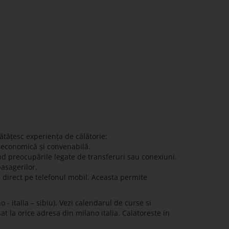
ătățesc experiența de călătorie:
ă economică și convenabilă.
nd preocupările legate de transferuri sau conexiuni.
pasagerilor.
e direct pe telefonul mobil. Aceasta permite
- italia – sibiu). Vezi calendarul de curse si
sat la orice adresa din milano italia. Calatoreste in