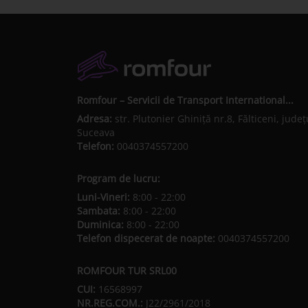
Romfour – Servicii de Transport International...
Adresa:
str. Plutonier Ghiniţă nr.8, Fălticeni, judeţ
Suceava
Telefon:
0040374557200
Program de lucru:
Luni-Vineri:
8:00 - 22:00
Sambata:
8:00 - 22:00
Duminica:
8:00 - 22:00
Telefon dispecerat de noapte:
0040374557200
ROMFOUR TUR SRL00
CUI:
16568997
NR.REG.COM.:
J22/2961/2018