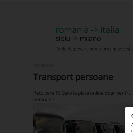
romania -> italia
sibiu -> milano
Orele de plecare sunt aproximative si 
ROMFOUR
Transport persoane
Reducere 10 Euro la plata online doar pentru
persoane.
n