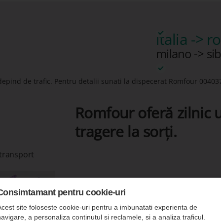
italia -> 
milano -> sib
depind de trafic. Pentru detalii sunati la dispecerat Romfour
00403
Romfour oferă zilnic u
tragere la sorți.
 transport
Consimtamant pentru cookie-uri
Acest site foloseste cookie-uri pentru a imbunatati experienta de
avigare, a personaliza continutul si reclamele, si a analiza traficul.