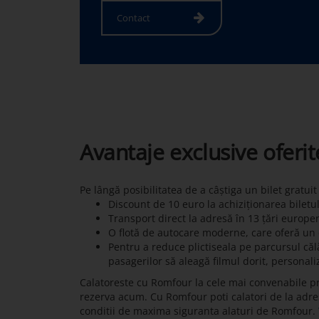
Contact
Avantaje exclusive oferi
Pe lângă posibilitatea de a câștiga un bilet gratui
Discount de 10 euro la achiziționarea biletu
Transport direct la adresă în 13 țări europe
O flotă de autocare moderne, care oferă un c
Pentru a reduce plictiseala pe parcursul călă
pasagerilor să aleagă filmul dorit, personali
Calatoreste cu Romfour la cele mai convenabile pret
rezerva acum. Cu Romfour poti calatori de la adresa 
conditii de maxima siguranta alaturi de Romfour.