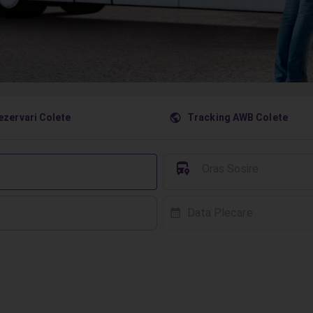
󰇧
ezervari Colete
Tracking AWB Colete
󱈒
Oras Sosire
Data Plecare
󰸗