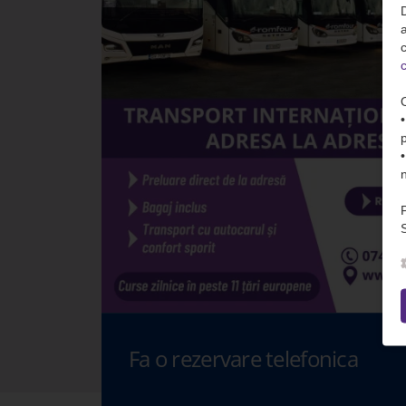
D
c
c
S
Fa o rezervare telefonica