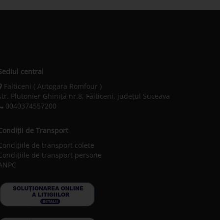
Sediul central
Falticeni ( Autogara Romfour )
str. Plutonier Ghiniţă nr.8, Fălticeni, judeţul Suceava
0040374557200
Condiții de Transport
Condițiile de transport colete
Condițiile de transport persone
ANPC