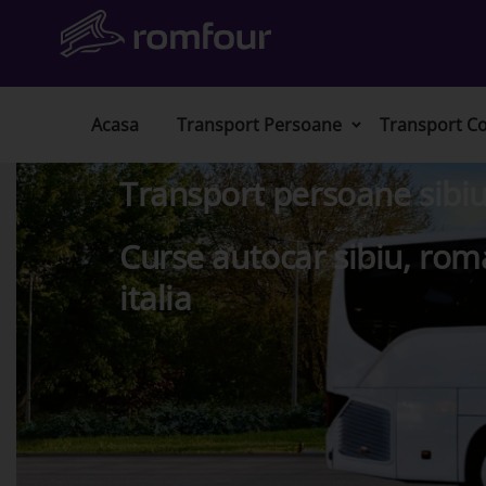
Acasa
Transport Persoane
Transport Co
Transport persoane sibiu
Curse autocar sibiu, rom
italia