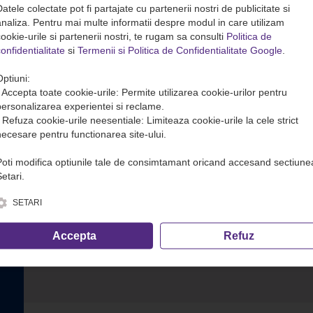
atele colectate pot fi partajate cu partenerii nostri de publicitate si
analiza. Pentru mai multe informatii despre modul in care utilizam
ookie-urile si partenerii nostri, te rugam sa consulti
Politica de
onfidentialitate
si
Termenii si Politica de Confidentialitate Google
.
Optiuni:
• Accepta toate cookie-urile: Permite utilizarea cookie-urilor pentru
personalizarea experientei si reclame.
• Refuza cookie-urile neesentiale: Limiteaza cookie-urile la cele strict
necesare pentru functionarea site-ului.
Poti modifica optiunile tale de consimtamant oricand accesand sectiune
etari.
SETARI
Accepta
Refuz