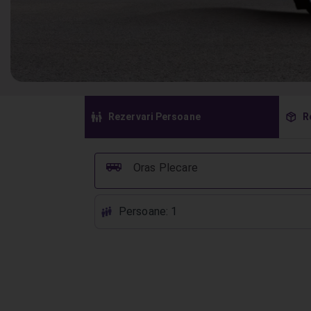
󱠣
󰏗
Rezervari Persoane
R
󰞠
Oras Plecare
Persoane: 1
󱕱