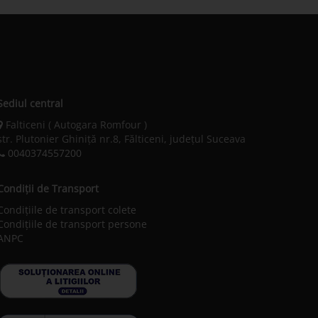
Sediul central
Falticeni ( Autogara Romfour )
str. Plutonier Ghiniţă nr.8, Fălticeni, judeţul Suceava
0040374557200
Condiții de Transport
Condițiile de transport colete
Condițiile de transport persone
ANPC