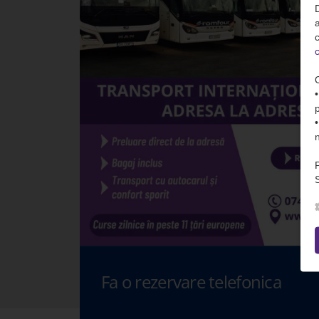
D
c
c
S
Fa o rezervare telefonica