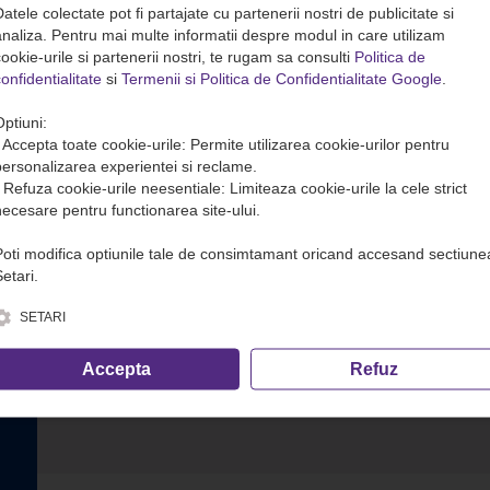
atele colectate pot fi partajate cu partenerii nostri de publicitate si
analiza. Pentru mai multe informatii despre modul in care utilizam
ookie-urile si partenerii nostri, te rugam sa consulti
Politica de
onfidentialitate
si
Termenii si Politica de Confidentialitate Google
.
Optiuni:
• Accepta toate cookie-urile: Permite utilizarea cookie-urilor pentru
personalizarea experientei si reclame.
• Refuza cookie-urile neesentiale: Limiteaza cookie-urile la cele strict
necesare pentru functionarea site-ului.
Poti modifica optiunile tale de consimtamant oricand accesand sectiune
etari.
SETARI
Accepta
Refuz