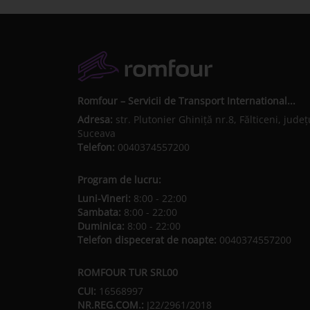
Romfour – Servicii de Transport International...
Adresa:
str. Plutonier Ghiniţă nr.8, Fălticeni, judeţ
Suceava
Telefon:
0040374557200
Program de lucru:
Luni-Vineri:
8:00 - 22:00
Sambata:
8:00 - 22:00
Duminica:
8:00 - 22:00
Telefon dispecerat de noapte:
0040374557200
ROMFOUR TUR SRL00
CUI:
16568997
NR.REG.COM.:
J22/2961/2018