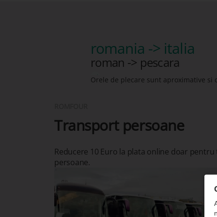
romania -> italia
roman -> pescara
Orele de plecare sunt aproximative si 
ROMFOUR
Transport persoane
Reducere 10 Euro la plata online doar pentru
persoane.
n