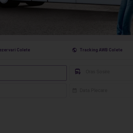
󰇧
ezervari Colete
Tracking AWB Colete
󱈒
Oras Sosire
Data Plecare
󰸗