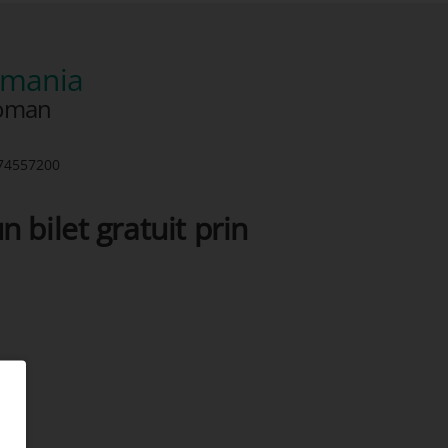
romania
roman
74557200
n bilet gratuit prin