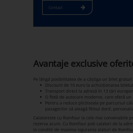
Contact
Avantaje exclusive oferi
Pe lângă posibilitatea de a câștiga un bilet gratui
Discount de 10 euro la achiziționarea biletu
Transport direct la adresă în 13 țări europe
O flotă de autocare moderne, care oferă un c
Pentru a reduce plictiseala pe parcursul călă
pasagerilor să aleagă filmul dorit, personali
Calatoreste cu Romfour la cele mai convenabile pre
rezerva acum. Cu Romfour poti calatori de la adresa 
in conditii de maxima siguranta alaturi de Romfo