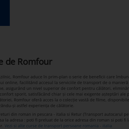
te de Romfour
t zilnic, Romfour aduce în prim-plan o serie de beneficii care îmbun
lui online, facilitând accesul la serviciile de transport de o manier
ne, asigurând un nivel superior de confort pentru călători, eliminâ
onfort sporit, satisfăcând chiar și cele mai exigente așteptări ale 
toriei, Romfour oferă acces la o colecție vastă de filme, disponibil
zându-și astfel experiența de călătorie.
turi din roman in pescara - italia si Retur (Transport autocarul pes
la adresa : poti fi preluat de la orice adresa din roman si poti fi l
ur.
Vezi si alte curse de transport persoane romania - italia