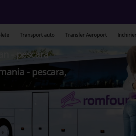
lete
Transport auto
Transfer Aeroport
Inchirie
n - pescara
mania - pescara,