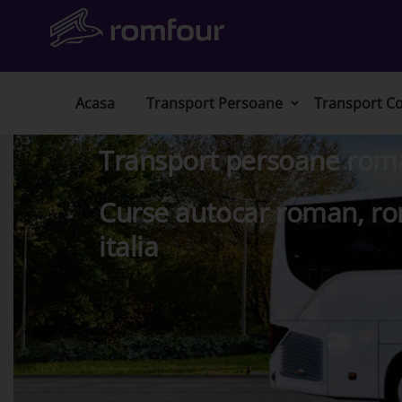
Acasa
Transport Persoane
Transport Co
Transport persoane roma
Curse autocar roman, ro
italia