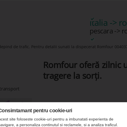
italia -> 
pescara -> 
depind de trafic. Pentru detalii sunati la dispecerat Romfour
00403
Romfour oferă zilnic u
tragere la sorți.
 transport
Consimtamant pentru cookie-uri
Acest site foloseste cookie-uri pentru a imbunatati experienta de
avigare, a personaliza continutul si reclamele, si a analiza traficul.