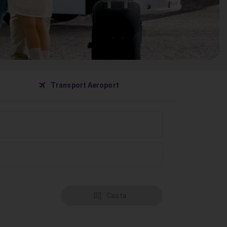
󰀝
Transport Aeroport
󰦅
Cauta