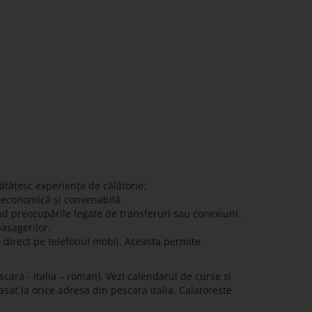
ătățesc experiența de călătorie:
ă economică și convenabilă.
nd preocupările legate de transferuri sau conexiuni.
pasagerilor.
e direct pe telefonul mobil. Aceasta permite
cara - italia – roman). Vezi calendarul de curse si
asat la orice adresa din pescara italia. Calatoreste