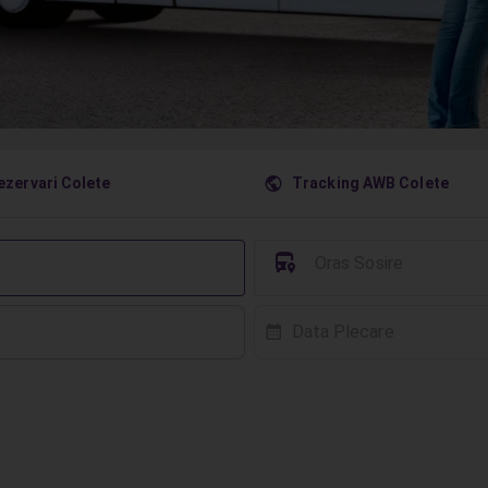
󰇧
ezervari Colete
Tracking AWB Colete
󱈒
Oras Sosire
Data Plecare
󰸗