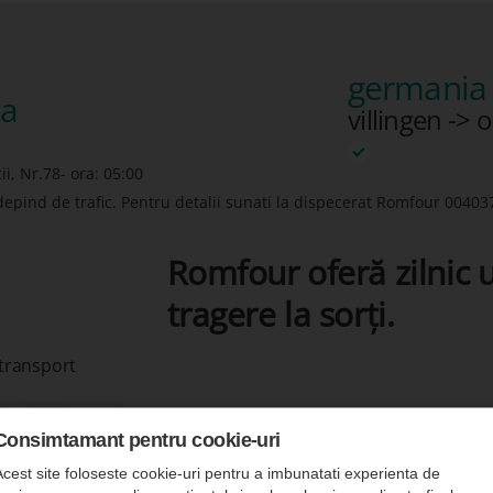
germania 
ia
villingen -> 
i, Nr.78- ora: 05:00
depind de trafic. Pentru detalii sunati la dispecerat Romfour
00403
Romfour oferă zilnic u
tragere la sorți.
 transport
Consimtamant pentru cookie-uri
Acest site foloseste cookie-uri pentru a imbunatati experienta de