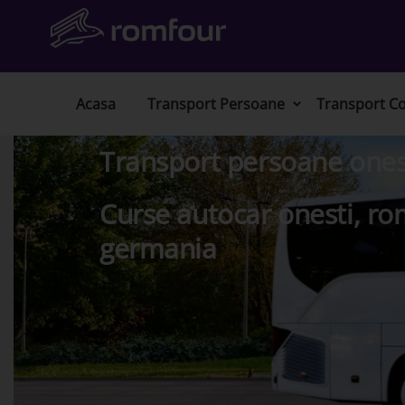
Acasa
Transport Persoane
Transport Co
Transport persoane onesti
Curse autocar onesti, rom
germania