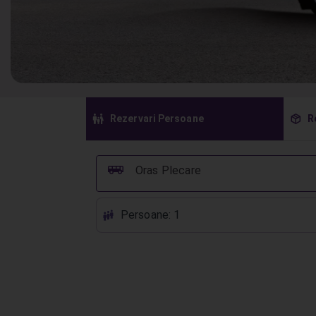
󱠣
󰏗
Rezervari Persoane
R
󰞠
Oras Plecare
Persoane: 1
󱕱