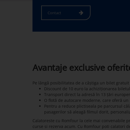
Contact
Avantaje exclusive oferi
Pe lângă posibilitatea de a câștiga un bilet gratui
Discount de 10 euro la achiziționarea biletu
Transport direct la adresă în 13 țări europe
O flotă de autocare moderne, care oferă un c
Pentru a reduce plictiseala pe parcursul călă
pasagerilor să aleagă filmul dorit, personali
Calatoreste cu Romfour la cele mai convenabile pre
curse si rezerva acum. Cu Romfour poti calatori de l