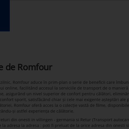
te de Romfour
t zilnic, Romfour aduce în prim-plan o serie de beneficii care îmbun
lui online, facilitând accesul la serviciile de transport de o manier
ne, asigurând un nivel superior de confort pentru călători, eliminâ
onfort sporit, satisfăcând chiar și cele mai exigente așteptări ale 
toriei, Romfour oferă acces la o colecție vastă de filme, disponibil
zându-și astfel experiența de călătorie.
turi din onesti in villingen - germania si Retur (Transport autocaru
a adresa la adresa : poti fi preluat de la orice adresa din onesti si