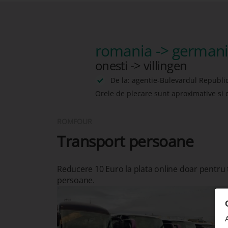
romania -> german
onesti -> villingen
De la: agentie-Bulevardul Republici
Orele de plecare sunt aproximative si 
ROMFOUR
Transport persoane
Reducere 10 Euro la plata online doar pentru
persoane.