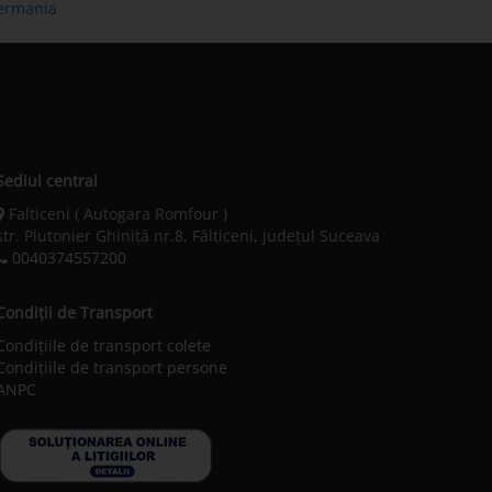
germania
Sediul central
Falticeni ( Autogara Romfour )
str. Plutonier Ghiniţă nr.8, Fălticeni, judeţul Suceava
0040374557200
Condiții de Transport
Condițiile de transport colete
Condițiile de transport persone
ANPC