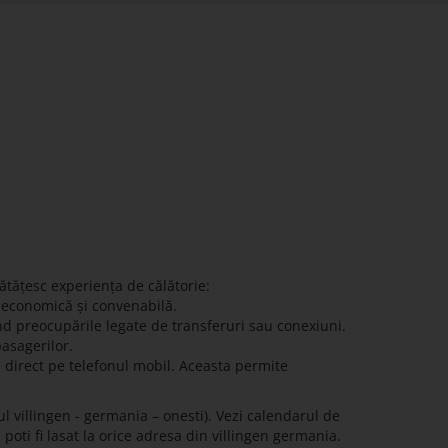
ătățesc experiența de călătorie:
ă economică și convenabilă.
nd preocupările legate de transferuri sau conexiuni.
pasagerilor.
e direct pe telefonul mobil. Aceasta permite
l villingen - germania – onesti). Vezi calendarul de
 poti fi lasat la orice adresa din villingen germania.