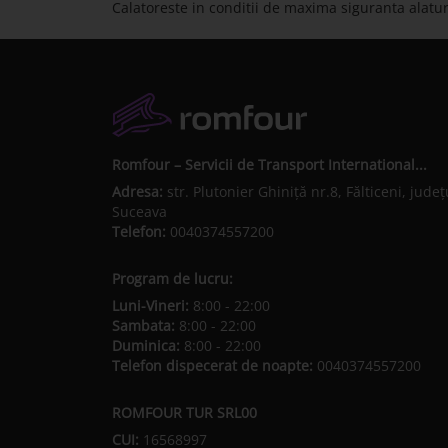
Calatoreste in conditii de maxima siguranta alatu
Romfour – Servicii de Transport International...
Adresa:
str. Plutonier Ghiniţă nr.8, Fălticeni, judeţ
Suceava
Telefon:
0040374557200
Program de lucru:
Luni-Vineri:
8:00 - 22:00
Sambata:
8:00 - 22:00
Duminica:
8:00 - 22:00
Telefon dispecerat de noapte:
0040374557200
ROMFOUR TUR SRL00
CUI:
16568997