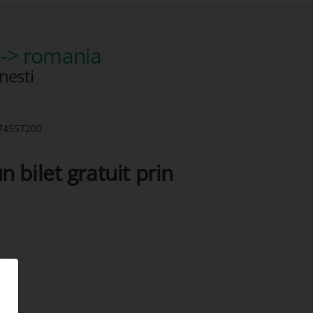
-> romania
onesti
74557200
n bilet gratuit prin