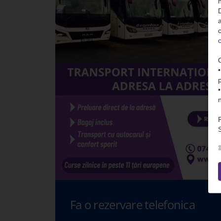
n
D
c
c
S
Fa o rezervare telefonica