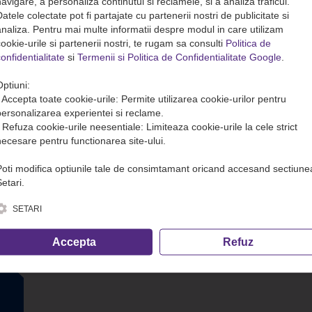
avigare, a personaliza continutul si reclamele, si a analiza traficul.
atele colectate pot fi partajate cu partenerii nostri de publicitate si
analiza. Pentru mai multe informatii despre modul in care utilizam
ookie-urile si partenerii nostri, te rugam sa consulti
Politica de
onfidentialitate
si
Termenii si Politica de Confidentialitate Google
.
Optiuni:
• Accepta toate cookie-urile: Permite utilizarea cookie-urilor pentru
personalizarea experientei si reclame.
• Refuza cookie-urile neesentiale: Limiteaza cookie-urile la cele strict
necesare pentru functionarea site-ului.
Poti modifica optiunile tale de consimtamant oricand accesand sectiune
etari.
SETARI
Accepta
Refuz