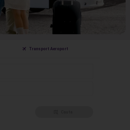
󰀝
Transport Aeroport
󰦅
Cauta