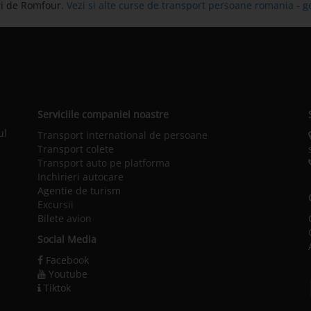
ri de Romfour.
Vezi si alte curse de transport persoane romania - 
Serviciile companiei noastre
ul
Transport international de persoane
Transport colete
Transport auto pe platforma
Inchirieri autocare
Agentie de turism
Excursii
Bilete avion
Social Media
Facebook
Youtube
Tiktok