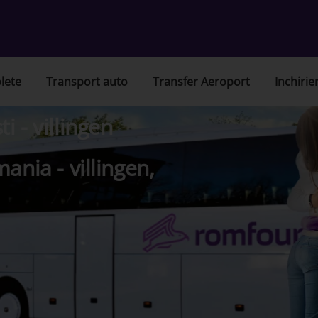
lete
Transport auto
Transfer Aeroport
Inchirie
 - villingen
ania - villingen,