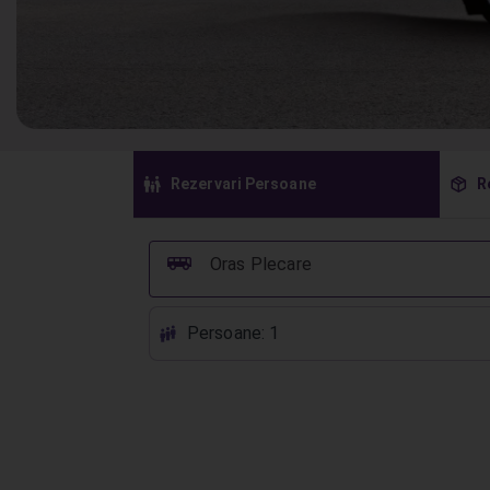
󱠣
󰏗
Rezervari Persoane
R
󰞠
Oras Plecare
Persoane: 1
󱕱