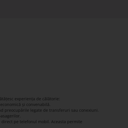
ătățesc experiența de călătorie:
ă economică și convenabilă.
nd preocupările legate de transferuri sau conexiuni.
pasagerilor.
e direct pe telefonul mobil. Aceasta permite