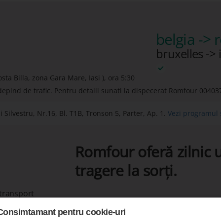
belgia ->
bruxelles -> i
sta Billa, zona Gara Mare, Iasi ), ora 5:30
depind de trafic. Pentru detalii sunati la dispecerat Romfour
00403
Silvestru, Nr.16, Bl. T1B, Tronson 5, Parter, Ap. 1.
Vezi programul ș
Romfour oferă zilnic u
tragere la sorți.
 transport
Consimtamant pentru cookie-uri