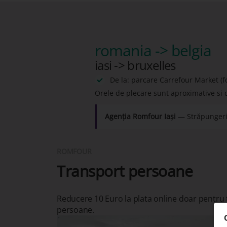
romania -> belgia
iasi -> bruxelles
De la: parcare Carrefour Market (fo
Orele de plecare sunt aproximative si 
Agenția Romfour Iași
— Străpungerii 
ROMFOUR
Transport persoane
Reducere 10 Euro la plata online doar pentru
persoane.