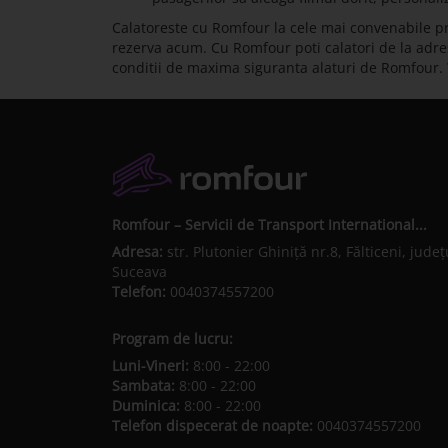
Calatoreste cu Romfour la cele mai convenabile pret
rezerva acum. Cu Romfour poti calatori de la adresa 
conditii de maxima siguranta alaturi de Romfour.
Romfour – Servicii de Transport International...
Adresa:
str. Plutonier Ghiniţă nr.8, Fălticeni, judeţ
Suceava
Telefon:
0040374557200
Program de lucru:
Luni-Vineri:
8:00 - 22:00
Sambata:
8:00 - 22:00
Duminica:
8:00 - 22:00
Telefon dispecerat de noapte:
0040374557200