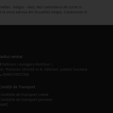
elles - belgia – iasi). Vezi calendarul de curse si
at la orice adresa din bruxelles belgia. Calatoreste in
Sediul central
Falticeni ( Autogara Romfour )
str. Plutonier Ghiniţă nr.8, Fălticeni, judeţul Suceava
0040374557200
Condiții de Transport
Condițiile de transport colete
Condițiile de transport persone
ANPC