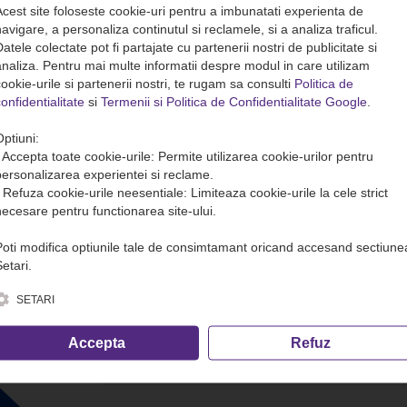
Acest site foloseste cookie-uri pentru a imbunatati experienta de
avigare, a personaliza continutul si reclamele, si a analiza traficul.
atele colectate pot fi partajate cu partenerii nostri de publicitate si
analiza. Pentru mai multe informatii despre modul in care utilizam
ookie-urile si partenerii nostri, te rugam sa consulti
Politica de
onfidentialitate
si
Termenii si Politica de Confidentialitate Google
.
Optiuni:
• Accepta toate cookie-urile: Permite utilizarea cookie-urilor pentru
personalizarea experientei si reclame.
• Refuza cookie-urile neesentiale: Limiteaza cookie-urile la cele strict
necesare pentru functionarea site-ului.
Poti modifica optiunile tale de consimtamant oricand accesand sectiune
etari.
SETARI
Accepta
Refuz