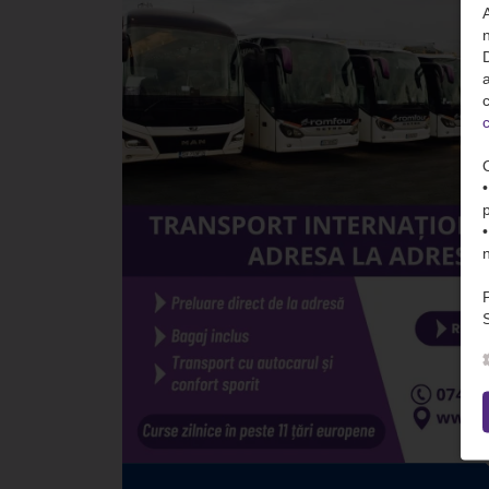
n
D
c
c
S