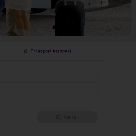
󰀝
Transport Aeroport
󰦅
Cauta