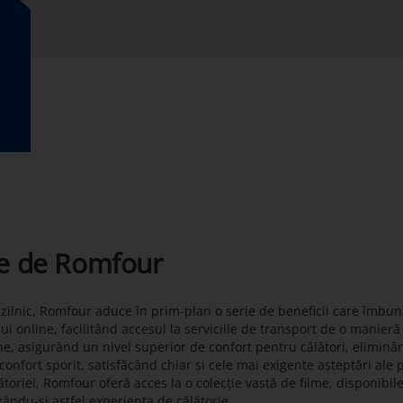
te de Romfour
t zilnic, Romfour aduce în prim-plan o serie de beneficii care îmbun
lui online, facilitând accesul la serviciile de transport de o manier
ne, asigurând un nivel superior de confort pentru călători, eliminâ
onfort sporit, satisfăcând chiar și cele mai exigente așteptări ale 
toriei, Romfour oferă acces la o colecție vastă de filme, disponibil
zându-și astfel experiența de călătorie.