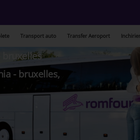
lete
Transport auto
Transfer Aeroport
Inchirie
 bruxelles
ia - bruxelles,