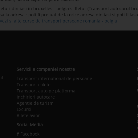
uri din iasi in bruxelles - belgia si Retur (Transport autocarul brux
la adresa : poti fi preluat de la orice adresa din iasi si poti fi las
Vezi si alte curse de transport persoane romania - belgia
Serviciile companiei noastre
ul
Transport international de persoane
Transport colete
Transport auto pe platforma
Inchirieri autocare
Agentie de turism
Excursii
Bilete avion
Social Media
Facebook