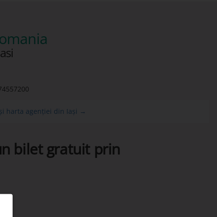
 romania
asi
74557200
i harta agenției din Iași →
n bilet gratuit prin