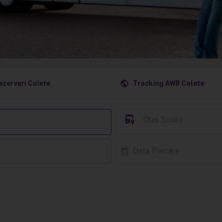
󰇧
ezervari Colete
Tracking AWB Colete
󱈒
Oras Sosire
Data Plecare
󰸗