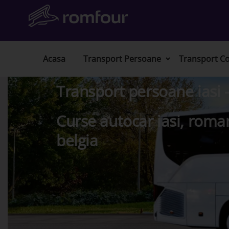
Acasa
Transport Persoane
Transport Co
Transport persoane iasi -
Curse autocar iasi, roman
belgia