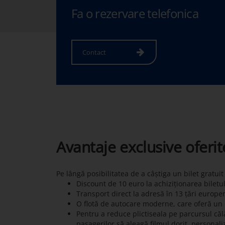
Fa o rezervare telefonica
Contact
Avantaje exclusive oferi
Pe lângă posibilitatea de a câștiga un bilet gratui
Discount de 10 euro la achiziționarea biletu
Transport direct la adresă în 13 țări europe
O flotă de autocare moderne, care oferă un c
Pentru a reduce plictiseala pe parcursul călă
pasagerilor să aleagă filmul dorit, personali