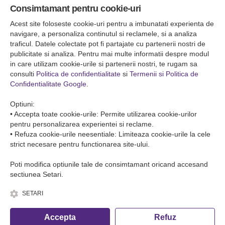
Consimtamant pentru cookie-uri
Falticeni ( Autogara Romfour )
str. Plutonier Ghiniţă nr.8, Fălticeni, judeţul Suceava
Acest site foloseste cookie-uri pentru a imbunatati experienta de
0040374557200
navigare, a personaliza continutul si reclamele, si a analiza
traficul. Datele colectate pot fi partajate cu partenerii nostri de
publicitate si analiza. Pentru mai multe informatii despre modul
Condiții de Transport
in care utilizam cookie-urile si partenerii nostri, te rugam sa
Condițiile de transport colete
consulti
Politica de confidentialitate
si
Termenii si Politica de
Condițiile de transport persone
Confidentialitate Google
.
ANPC
Optiuni:
• Accepta toate cookie-urile: Permite utilizarea cookie-urilor
pentru personalizarea experientei si reclame.
• Refuza cookie-urile neesentiale: Limiteaza cookie-urile la cele
strict necesare pentru functionarea site-ului.
Poti modifica optiunile tale de consimtamant oricand accesand
sectiunea Setari.
SETARI
© Copyright 2026 Romfour-Tur S.R.L. J22/2961/2018
Accepta
Refuz
Fa o rezervare telefonica