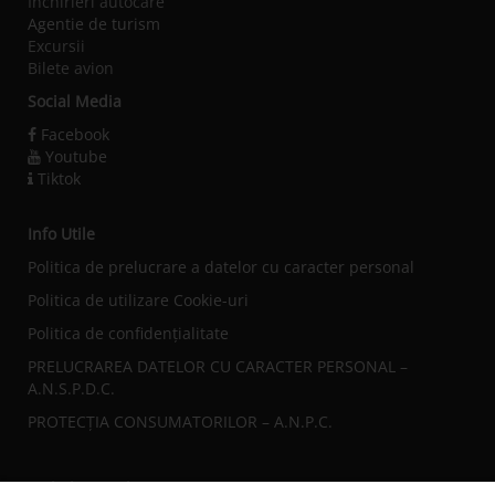
Inchirieri autocare
Agentie de turism
Excursii
Bilete avion
Social Media
Facebook
Youtube
Tiktok
Info Utile
Politica de prelucrare a datelor cu caracter personal
Politica de utilizare Cookie-uri
Politica de confidențialitate
PRELUCRAREA DATELOR CU CARACTER PERSONAL –
A.N.S.P.D.C.
PROTECȚIA CONSUMATORILOR – A.N.P.C.
Sediul central