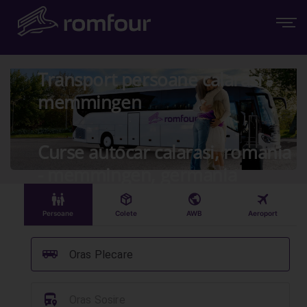
Transport persoane calarasi -
memmingen
Curse autocar calarasi, romania
- memmingen, germania
󱠣
󰏗
󰇧
󰀝
Persoane
Colete
AWB
Aeroport
󰞠
Oras Plecare
󱈒
Oras Sosire