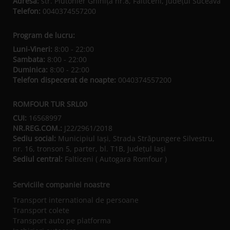
Adresa:
str. Plutonier Ghiniţă nr.8, Fălticeni, judeţul Suceava
Telefon:
0040374557200
Program de lucru:
Luni-Vineri:
8:00 - 22:00
Sambata:
8:00 - 22:00
Duminica:
8:00 - 22:00
Telefon dispecerat de noapte:
0040374557200
ROMFOUR TUR SRL00
CUI:
16568997
NR.REG.COM.:
J22/2961/2018
Sediu social:
Municipiul Iaşi, Strada Străpungere Silvestru,
nr. 16, tronson 5, parter, bl. T1B, Județul Iaşi
Sediul central:
Falticeni ( Autogara Romfour )
Serviciile companiei noastre
Transport international de persoane
Transport colete
Transport auto pe platforma