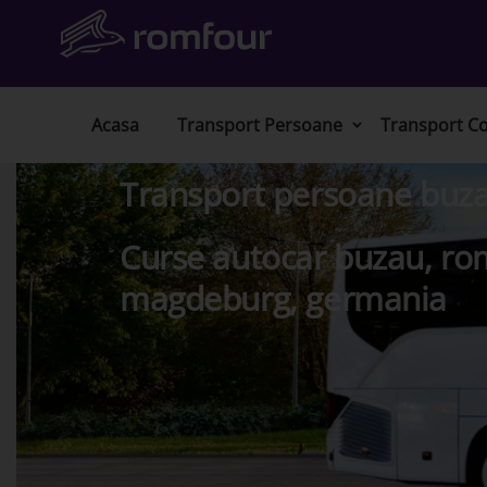
Acasa
Transport Persoane
Transport Co
Transport persoane buz
Curse autocar buzau, ro
magdeburg, germania