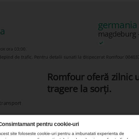
germania 
ia
magdeburg 
rox ora 03:00
depind de trafic. Pentru detalii sunati la dispecerat Romfour
00403
Romfour oferă zilnic u
tragere la sorți.
 transport
Consimtamant pentru cookie-uri
Acest site foloseste cookie-uri pentru a imbunatati experienta de