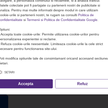
avigare, a personaliza continutul si reclamele, si a analiza traficul.
atele colectate pot fi partajate cu partenerii nostri de publicitate si
analiza. Pentru mai multe informatii despre modul in care utilizam
ookie-urile si partenerii nostri, te rugam sa consulti
Politica de
onfidentialitate
si
Termenii si Politica de Confidentialitate Google
.
Optiuni:
• Accepta toate cookie-urile: Permite utilizarea cookie-urilor pentru
personalizarea experientei si reclame.
• Refuza cookie-urile neesentiale: Limiteaza cookie-urile la cele strict
necesare pentru functionarea site-ului.
Poti modifica optiunile tale de consimtamant oricand accesand sectiune
etari.
SETARI
Accepta
Refuz