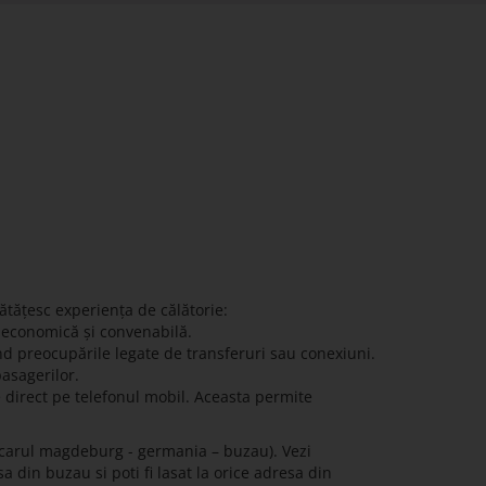
ătățesc experiența de călătorie:
ă economică și convenabilă.
nd preocupările legate de transferuri sau conexiuni.
pasagerilor.
e direct pe telefonul mobil. Aceasta permite
ocarul magdeburg - germania – buzau). Vezi
a din buzau si poti fi lasat la orice adresa din