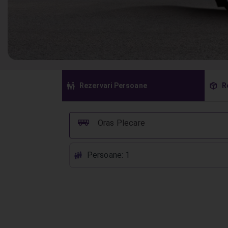
󱠣
󰏗
Rezervari Persoane
R
󰞠
Oras Plecare
Persoane: 1
󱕱