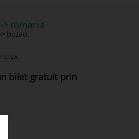
-> romania
-> buzau
74557200
n bilet gratuit prin