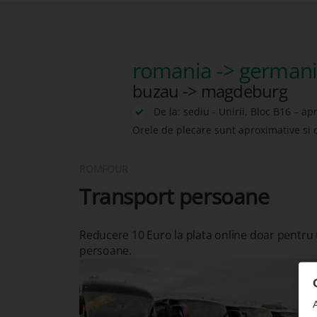
romania -> german
buzau -> magdeburg
De la: sediu - Unirii, Bloc B16 – ap
Orele de plecare sunt aproximative si 
ROMFOUR
Transport persoane
Reducere 10 Euro la plata online doar pentru
persoane.