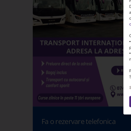
n
D
c
c
S
Fa o rezervare telefonica