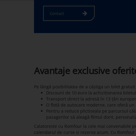
Contact
Avantaje exclusive oferi
Pe lângă posibilitatea de a câștiga un bilet gratui
Discount de 10 euro la achiziționarea biletu
Transport direct la adresă în 13 țări europe
O flotă de autocare moderne, care oferă un c
Pentru a reduce plictiseala pe parcursul călă
pasagerilor să aleagă filmul dorit, personali
Calatoreste cu Romfour la cele mai convenabile p
calendarul de curse si rezerva acum. Cu Romfour pot