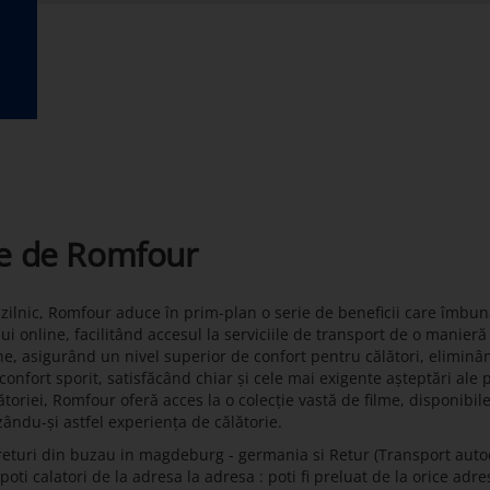
te de Romfour
t zilnic, Romfour aduce în prim-plan o serie de beneficii care îmbun
lui online, facilitând accesul la serviciile de transport de o manier
ne, asigurând un nivel superior de confort pentru călători, eliminâ
onfort sporit, satisfăcând chiar și cele mai exigente așteptări ale 
toriei, Romfour oferă acces la o colecție vastă de filme, disponibil
zându-și astfel experiența de călătorie.
returi din buzau in magdeburg - germania si Retur (Transport aut
i calatori de la adresa la adresa : poti fi preluat de la orice adres