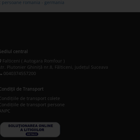
ort persoane romania - germania
Sediul central
Falticeni ( Autogara Romfour )
str. Plutonier Ghiniţă nr.8, Fălticeni, judeţul Suceava
0040374557200
Condiții de Transport
Condițiile de transport colete
Condițiile de transport persone
ANPC