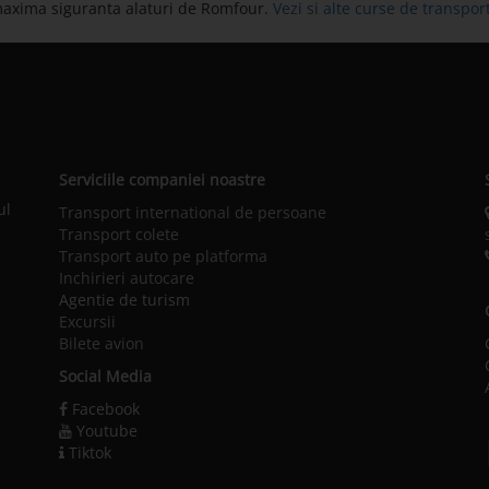
maxima siguranta alaturi de Romfour.
Vezi si alte curse de transp
Serviciile companiei noastre
ul
Transport international de persoane
Transport colete
Transport auto pe platforma
Inchirieri autocare
Agentie de turism
Excursii
Bilete avion
Social Media
Facebook
Youtube
Tiktok