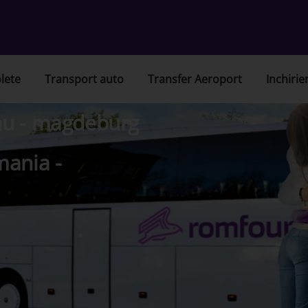
lete
Transport auto
Transfer Aeroport
Inchirie
au - magdeburg
mania -