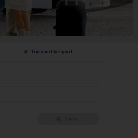
󰀝
Transport Aeroport
󰦅
Cauta