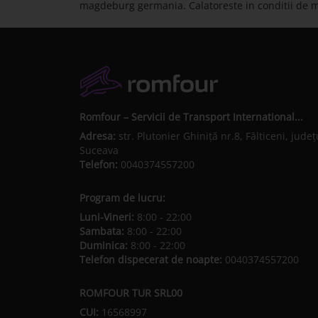
magdeburg germania. Calatoreste in conditii de 
Romfour – Servicii de Transport International...
Adresa:
str. Plutonier Ghiniţă nr.8, Fălticeni, judeţ
Suceava
Telefon:
0040374557200
Program de lucru:
Luni-Vineri:
8:00 - 22:00
Sambata:
8:00 - 22:00
Duminica:
8:00 - 22:00
Telefon dispecerat de noapte:
0040374557200
ROMFOUR TUR SRL00
CUI:
16568997