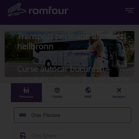
Transport persoane bucuresti -
heilbronn
Curse autocar bucuresti,
romania - heilbronn, germania
󱠣
󰏗
󰇧
󰀝
Persoane
Colete
AWB
Aeroport
󰞠
Oras Plecare
󱈒
Oras Sosire