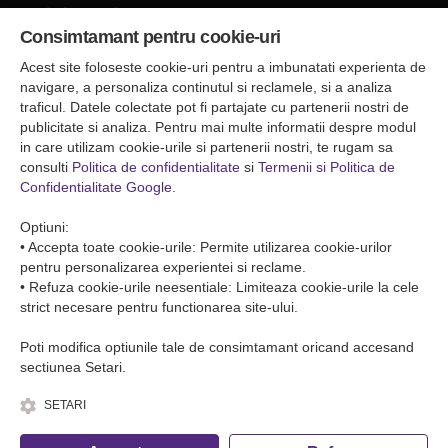
Sediul central
Consimtamant pentru cookie-uri
Falticeni ( Autogara Romfour )
str. Plutonier Ghiniţă nr.8, Fălticeni, judeţul Suceava
Acest site foloseste cookie-uri pentru a imbunatati experienta de
0040374557200
navigare, a personaliza continutul si reclamele, si a analiza
traficul. Datele colectate pot fi partajate cu partenerii nostri de
publicitate si analiza. Pentru mai multe informatii despre modul
Condiții de Transport
in care utilizam cookie-urile si partenerii nostri, te rugam sa
Condițiile de transport colete
consulti
Politica de confidentialitate
si
Termenii si Politica de
Condițiile de transport persone
Confidentialitate Google
.
ANPC
Optiuni:
• Accepta toate cookie-urile: Permite utilizarea cookie-urilor
pentru personalizarea experientei si reclame.
• Refuza cookie-urile neesentiale: Limiteaza cookie-urile la cele
strict necesare pentru functionarea site-ului.
Poti modifica optiunile tale de consimtamant oricand accesand
sectiunea Setari.
SETARI