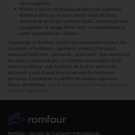
ale pasagerilor.
Pentru a reduce plictiseala pe parcursul călătoriei,
Romfour oferă acces la o colecție vastă de filme,
disponibile direct pe telefonul mobil. Aceasta permite
pasagerilor să aleagă filmul dorit, personalizându-și
astfel experiența de călătorie.
Calatoreste cu Romfour la cele mai convenabile preturi din
bucuresti in heilbronn - germania si Retur (Transport
autocarul heilbronn - germania – bucuresti). Vezi calendarul
de curse si rezerva acum. Cu Romfour poti calatori de la
adresa la adresa : poti fi preluat de la orice adresa din
bucuresti si poti fi lasat la orice adresa din heilbronn
germania. Calatoreste in conditii de maxima siguranta
alaturi de Romfour.
Vezi si alte curse de transport persoane
romania - germania
Romfour – Servicii de Transport International...