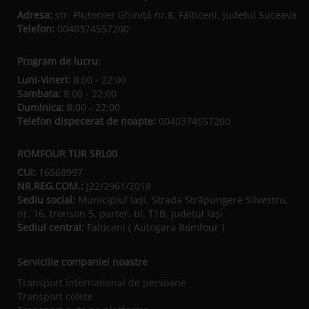
Adresa:
str. Plutonier Ghiniţă nr.8, Fălticeni, judeţul Suceava
Telefon:
0040374557200
Program de lucru:
Luni-Vineri:
8:00 - 22:00
Sambata:
8:00 - 22:00
Duminica:
8:00 - 22:00
Telefon dispecerat de noapte:
0040374557200
ROMFOUR TUR SRL00
CUI:
16568997
NR.REG.COM.:
J22/2961/2018
Sediu social:
Municipiul Iaşi, Strada Străpungere Silvestru,
nr. 16, tronson 5, parter, bl. T1B, Județul Iaşi
Sediul central:
Falticeni ( Autogara Romfour )
Serviciile companiei noastre
Transport international de persoane
Transport colete