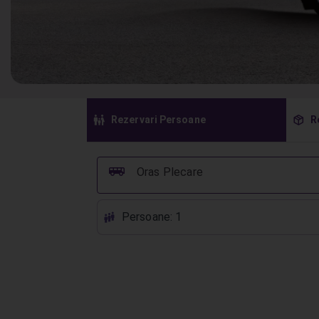
󱠣
󰏗
Rezervari Persoane
R
󰞠
Oras Plecare
Persoane: 1
󱕱