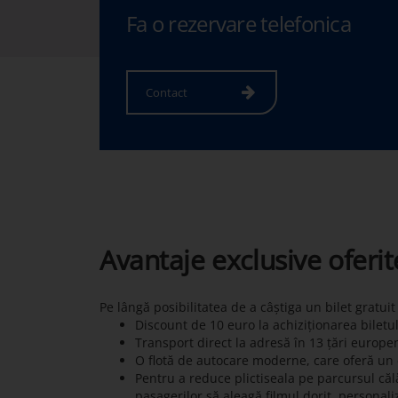
Fa o rezervare telefonica
Contact
Avantaje exclusive oferi
Pe lângă posibilitatea de a câștiga un bilet gratui
Discount de 10 euro la achiziționarea biletu
Transport direct la adresă în 13 țări europe
O flotă de autocare moderne, care oferă un c
Pentru a reduce plictiseala pe parcursul călă
pasagerilor să aleagă filmul dorit, personali