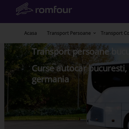
Acasa
Transport Persoane
Transport Co
Transport persoane bucur
Curse autocar bucuresti,
germania