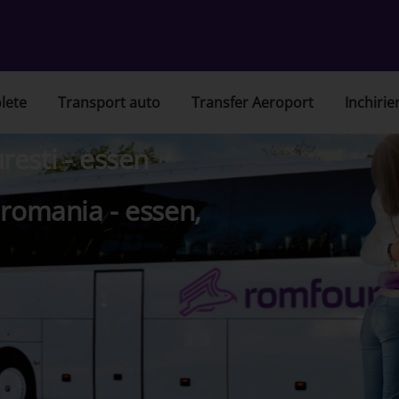
lete
Transport auto
Transfer Aeroport
Inchirie
esti - essen
 romania - essen,