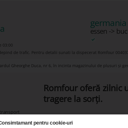
germania 
ia
essen -> buc
e 03:00
depind de trafic. Pentru detalii sunati la dispecerat Romfour
00403
rdul Gheorghe Duca, nr 6, în incinta magazinului de plusuri și gen
Romfour oferă zilnic u
tragere la sorți.
 transport
Consimtamant pentru cookie-uri