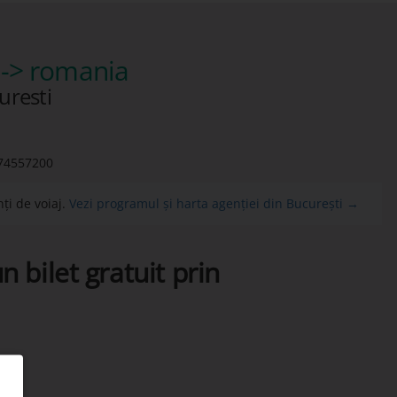
-> romania
uresti
74557200
ți de voiaj.
Vezi programul și harta agenției din București →
n bilet gratuit prin