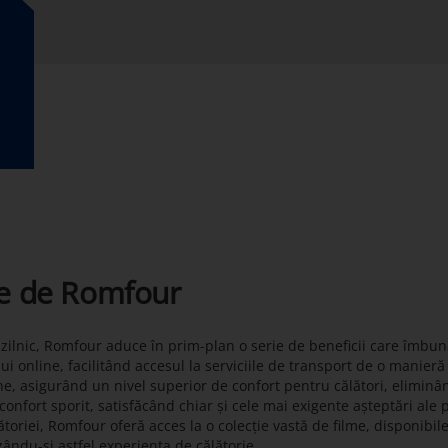
te de Romfour
t zilnic, Romfour aduce în prim-plan o serie de beneficii care îmbun
lui online, facilitând accesul la serviciile de transport de o manier
ne, asigurând un nivel superior de confort pentru călători, eliminâ
onfort sporit, satisfăcând chiar și cele mai exigente așteptări ale 
toriei, Romfour oferă acces la o colecție vastă de filme, disponibil
zându-și astfel experiența de călătorie.