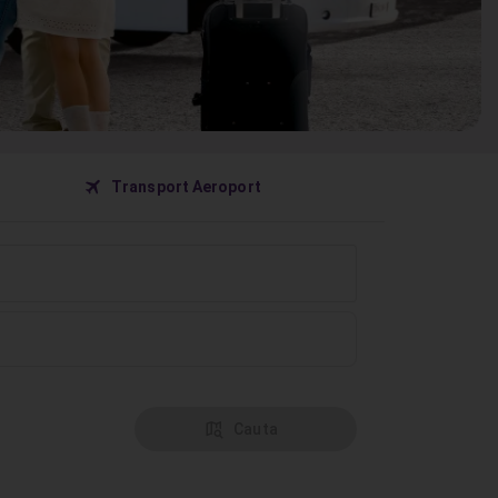
󰀝
Transport Aeroport
󰦅
Cauta