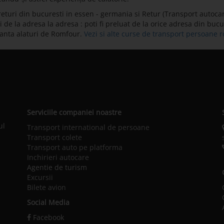
eturi din bucuresti in essen - germania si Retur (Transport autocar
e la adresa la adresa : poti fi preluat de la orice adresa din bucure
ranta alaturi de Romfour.
Vezi si alte curse de transport persoane
Serviciile companiei noastre
ul
Transport international de persoane
Transport colete
Transport auto pe platforma
Inchirieri autocare
Agentie de turism
Excursii
Bilete avion
Social Media
Facebook