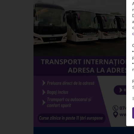
n
D
c
c
S