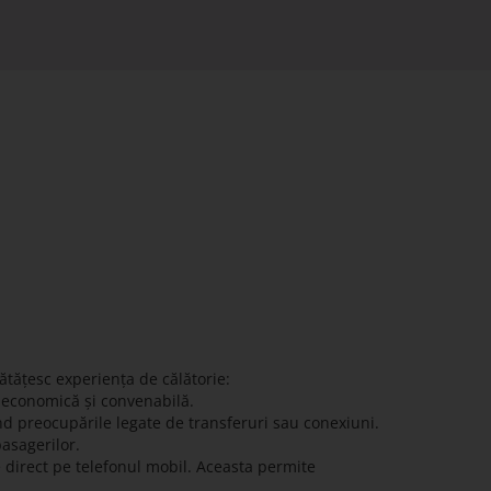
ătățesc experiența de călătorie:
ă economică și convenabilă.
nd preocupările legate de transferuri sau conexiuni.
pasagerilor.
e direct pe telefonul mobil. Aceasta permite