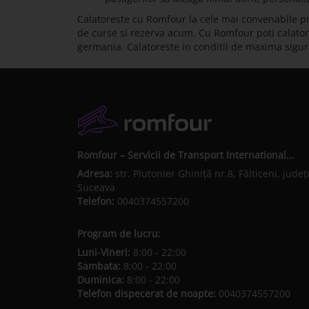
Calatoreste cu Romfour la cele mai convenabile pr
de curse si rezerva acum. Cu Romfour poti calatori d
germania. Calatoreste in conditii de maxima sigu
Romfour – Servicii de Transport International...
Adresa:
str. Plutonier Ghiniţă nr.8, Fălticeni, judeţ
Suceava
Telefon:
0040374557200
Program de lucru:
Luni-Vineri:
8:00 - 22:00
Sambata:
8:00 - 22:00
Duminica:
8:00 - 22:00
Telefon dispecerat de noapte:
0040374557200