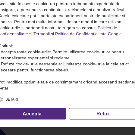
Acest site foloseste cookie-uri pentru a imbunatati experienta de
avigare, a personaliza continutul si reclamele, si a analiza traficul.
atele colectate pot fi partajate cu partenerii nostri de publicitate si
analiza. Pentru mai multe informatii despre modul in care utilizam
ookie-urile si partenerii nostri, te rugam sa consulti
Politica de
onfidentialitate
si
Termenii si Politica de Confidentialitate Google
.
Optiuni:
• Accepta toate cookie-urile: Permite utilizarea cookie-urilor pentru
personalizarea experientei si reclame.
• Refuza cookie-urile neesentiale: Limiteaza cookie-urile la cele strict
necesare pentru functionarea site-ului.
Poti modifica optiunile tale de consimtamant oricand accesand sectiune
etari.
SETARI
Accepta
Refuz