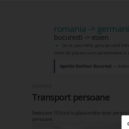
romania -> german
bucuresti -> essen
De la: peco MOL gara de nord intr
Orele de plecare sunt aproximative si 
Agenția Romfour București
— buleva
ROMFOUR
Transport persoane
Reducere 10 Euro la plata online doar pentru
persoane.