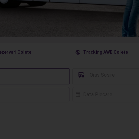
󰇧
ezervari Colete
Tracking AWB Colete
󱈒
Oras Sosire
Data Plecare
󰸗