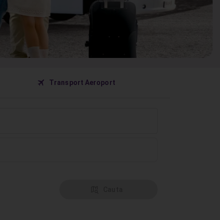
󰀝
Transport Aeroport
󰦅
Cauta