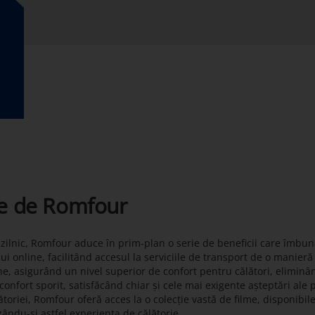
te de Romfour
t zilnic, Romfour aduce în prim-plan o serie de beneficii care îmbun
lui online, facilitând accesul la serviciile de transport de o manier
ne, asigurând un nivel superior de confort pentru călători, eliminâ
onfort sporit, satisfăcând chiar și cele mai exigente așteptări ale 
toriei, Romfour oferă acces la o colecție vastă de filme, disponibil
zându-și astfel experiența de călătorie.