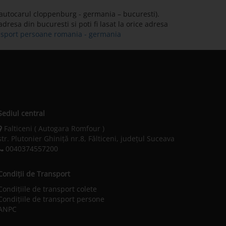
 autocarul cloppenburg - germania – bucuresti).
dresa din bucuresti si poti fi lasat la orice adresa
ransport persoane romania - germania
Sediul central
Falticeni ( Autogara Romfour )
str. Plutonier Ghiniţă nr.8, Fălticeni, judeţul Suceava
0040374557200
Condiții de Transport
Condițiile de transport colete
Condițiile de transport persone
ANPC