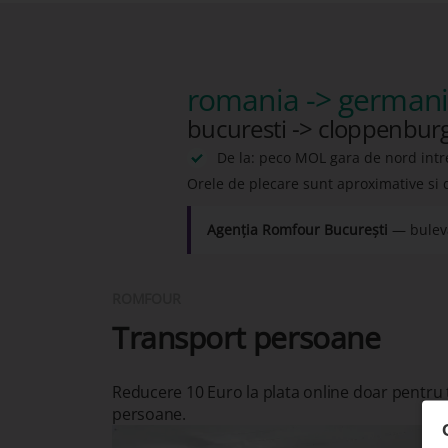
romania -> german
bucuresti -> cloppenbur
De la: peco MOL gara de nord intr
Orele de plecare sunt aproximative si 
Agenția Romfour București
— buleva
ROMFOUR
Transport persoane
Reducere 10 Euro la plata online doar pentru
persoane.