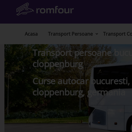
Acasa
Transport Persoane
Transport Co
Transport persoane bucur
cloppenburg
Curse autocar bucuresti,
cloppenburg, germania