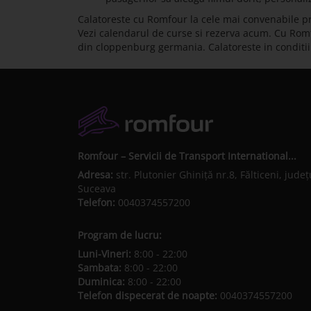
Calatoreste cu Romfour la cele mai convenabile pr
Vezi calendarul de curse si rezerva acum. Cu Romfour
din cloppenburg germania. Calatoreste in conditi
Romfour – Servicii de Transport International...
Adresa:
str. Plutonier Ghiniţă nr.8, Fălticeni, judeţ
Suceava
Telefon:
0040374557200
Program de lucru:
Luni-Vineri:
8:00 - 22:00
Sambata:
8:00 - 22:00
Duminica:
8:00 - 22:00
Telefon dispecerat de noapte:
0040374557200