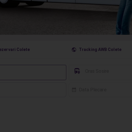
󰇧
ezervari Colete
Tracking AWB Colete
󱈒
Oras Sosire
Data Plecare
󰸗