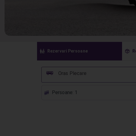
󱠣
󰏗
Rezervari Persoane
R
󰞠
Oras Plecare
Persoane: 1
󱕱