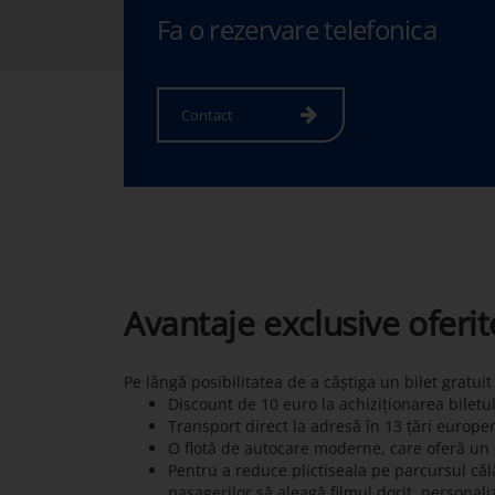
Fa o rezervare telefonica
Contact
Avantaje exclusive oferi
Pe lângă posibilitatea de a câștiga un bilet gratui
Discount de 10 euro la achiziționarea biletu
Transport direct la adresă în 13 țări europe
O flotă de autocare moderne, care oferă un c
Pentru a reduce plictiseala pe parcursul călă
pasagerilor să aleagă filmul dorit, personali