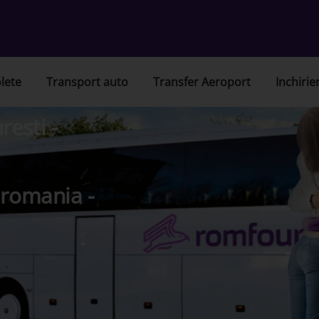
lete
Transport auto
Transfer Aeroport
Inchirie
esti -
 romania -