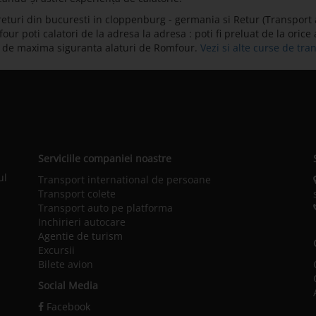
eturi din bucuresti in cloppenburg - germania si Retur (Transport
 poti calatori de la adresa la adresa : poti fi preluat de la orice a
i de maxima siguranta alaturi de Romfour.
Vezi si alte curse de t
Serviciile companiei noastre
ul
Transport international de persoane
Transport colete
Transport auto pe platforma
Inchirieri autocare
Agentie de turism
Excursii
Bilete avion
Social Media
Facebook