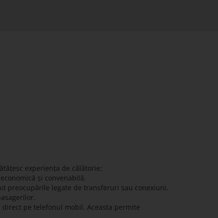
ătățesc experiența de călătorie:
ă economică și convenabilă.
nd preocupările legate de transferuri sau conexiuni.
pasagerilor.
e direct pe telefonul mobil. Aceasta permite