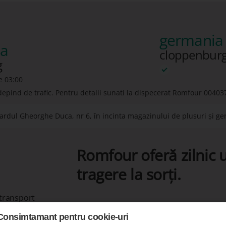
germania 
ia
cloppenburg
g
e 03:00
depind de trafic. Pentru detalii sunati la dispecerat Romfour
00403
rdul Gheorghe Duca, nr 6, în incinta magazinului de plusuri și gen
Romfour oferă zilnic u
tragere la sorți.
 transport
Consimtamant pentru cookie-uri