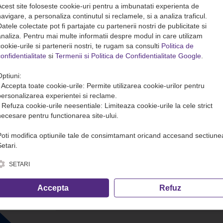
Acest site foloseste cookie-uri pentru a imbunatati experienta de
avigare, a personaliza continutul si reclamele, si a analiza traficul.
atele colectate pot fi partajate cu partenerii nostri de publicitate si
analiza. Pentru mai multe informatii despre modul in care utilizam
ookie-urile si partenerii nostri, te rugam sa consulti
Politica de
onfidentialitate
si
Termenii si Politica de Confidentialitate Google
.
Optiuni:
• Accepta toate cookie-urile: Permite utilizarea cookie-urilor pentru
personalizarea experientei si reclame.
• Refuza cookie-urile neesentiale: Limiteaza cookie-urile la cele strict
necesare pentru functionarea site-ului.
Poti modifica optiunile tale de consimtamant oricand accesand sectiune
etari.
SETARI
Accepta
Refuz