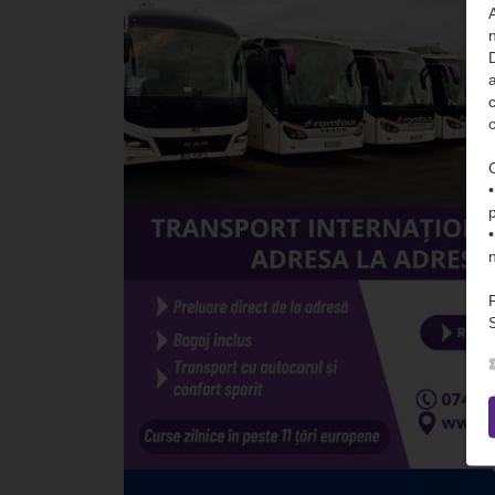
n
D
c
c
S