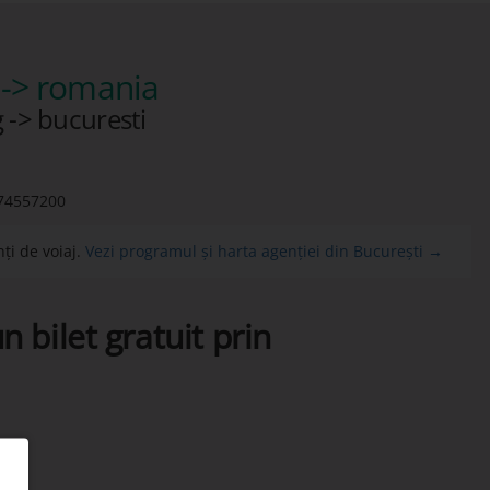
-> romania
 -> bucuresti
74557200
ți de voiaj.
Vezi programul și harta agenției din București →
n bilet gratuit prin