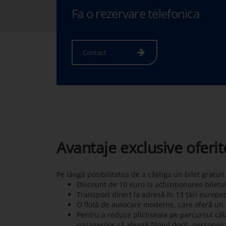
Fa o rezervare telefonica
Contact
Avantaje exclusive oferi
Pe lângă posibilitatea de a câștiga un bilet gratui
Discount de 10 euro la achiziționarea biletu
Transport direct la adresă în 13 țări europe
O flotă de autocare moderne, care oferă un c
Pentru a reduce plictiseala pe parcursul călă
pasagerilor să aleagă filmul dorit, personali