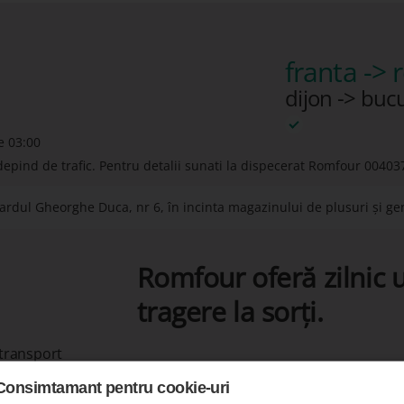
franta ->
dijon -> buc
e 03:00
depind de trafic. Pentru detalii sunati la dispecerat Romfour
00403
rdul Gheorghe Duca, nr 6, în incinta magazinului de plusuri și gen
Romfour oferă zilnic u
tragere la sorți.
 transport
Consimtamant pentru cookie-uri