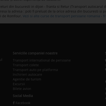
uri din bucuresti in dijon - franta si Retur (Transport autocarul di
sa la adresa : poti fi preluat de la orice adresa din bucuresti si pot
ri de Romfour.
Vezi si alte curse de transport persoane romania - f
Serviciile companiei noastre
ul
Transport international de persoane
Transport colete
Transport auto pe platforma
Inchirieri autocare
Agentie de turism
Excursii
Bilete avion
Social Media
Facebook