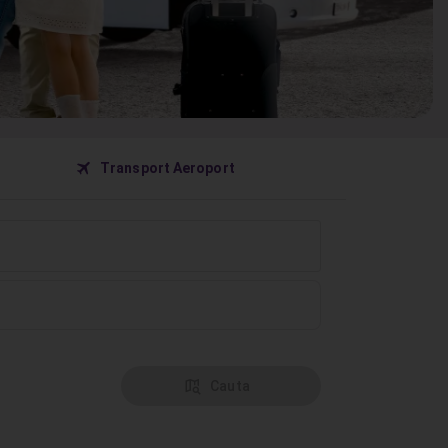
󰀝
Transport Aeroport
󰦅
Cauta