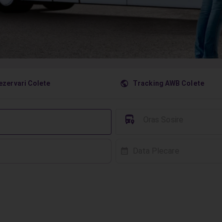
󰇧
ezervari Colete
Tracking AWB Colete
󱈒
Oras Sosire
Data Plecare
󰸗