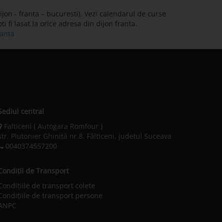
jon - franta – bucuresti). Vezi calendarul de curse
i fi lasat la orice adresa din dijon franta.
ranta
Sediul central
Falticeni ( Autogara Romfour )
str. Plutonier Ghiniţă nr.8, Fălticeni, judeţul Suceava
0040374557200
Condiții de Transport
Condițiile de transport colete
Condițiile de transport persone
ANPC