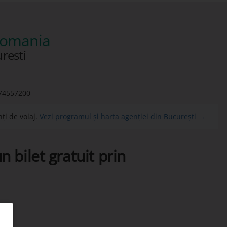
 romania
uresti
74557200
ți de voiaj.
Vezi programul și harta agenției din București →
n bilet gratuit prin