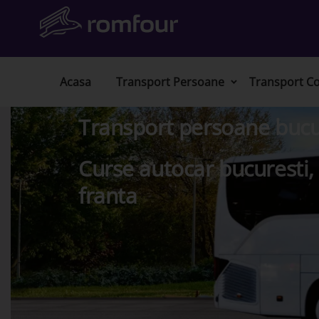
Acasa
Transport Persoane
Transport Co
Transport persoane bucur
Curse autocar bucuresti, 
franta