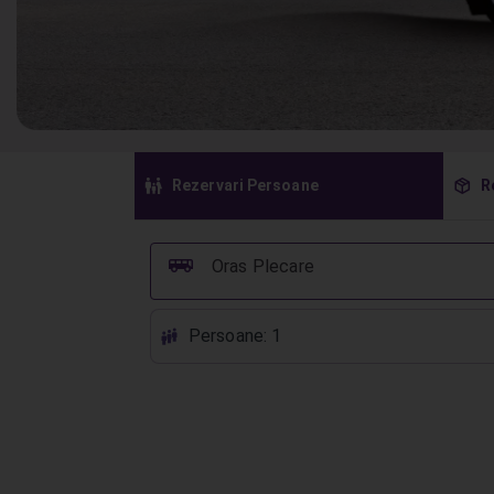
󱠣
󰏗
Rezervari Persoane
R
󰞠
Oras Plecare
Persoane: 1
󱕱