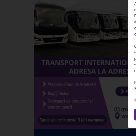
n
D
c
c
S