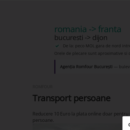
romania -> franta
bucuresti -> dijon
De la: peco MOL gara de nord intr
Orele de plecare sunt aproximative si 
Agenția Romfour București
— buleva
ROMFOUR
Transport persoane
Reducere 10 Euro la plata online doar pentru
persoane.