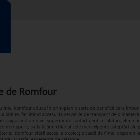
te de Romfour
t zilnic, Romfour aduce în prim-plan o serie de beneficii care îmbun
lui online, facilitând accesul la serviciile de transport de o manier
ne, asigurând un nivel superior de confort pentru călători, eliminâ
onfort sporit, satisfăcând chiar și cele mai exigente așteptări ale 
toriei, Romfour oferă acces la o colecție vastă de filme, disponibil
zându-și astfel experiența de călătorie.