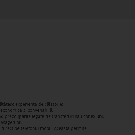
ătățesc experiența de călătorie:
ă economică și convenabilă.
nd preocupările legate de transferuri sau conexiuni.
pasagerilor.
e direct pe telefonul mobil. Aceasta permite