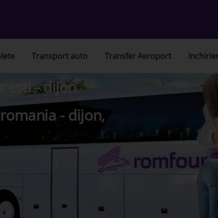
lete
Transport auto
Transfer Aeroport
Inchirie
esti - dijon
romania - dijon,