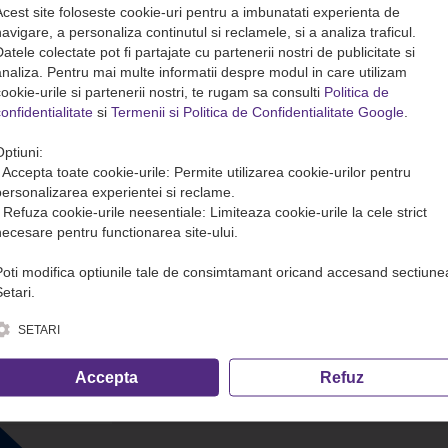
Acest site foloseste cookie-uri pentru a imbunatati experienta de
avigare, a personaliza continutul si reclamele, si a analiza traficul.
atele colectate pot fi partajate cu partenerii nostri de publicitate si
analiza. Pentru mai multe informatii despre modul in care utilizam
ookie-urile si partenerii nostri, te rugam sa consulti
Politica de
onfidentialitate
si
Termenii si Politica de Confidentialitate Google
.
Optiuni:
• Accepta toate cookie-urile: Permite utilizarea cookie-urilor pentru
personalizarea experientei si reclame.
• Refuza cookie-urile neesentiale: Limiteaza cookie-urile la cele strict
necesare pentru functionarea site-ului.
Poti modifica optiunile tale de consimtamant oricand accesand sectiune
etari.
SETARI
Accepta
Refuz