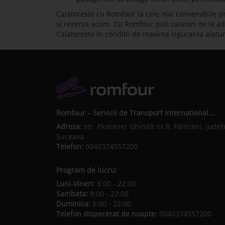
Calatoreste cu Romfour la cele mai convenabile pret
si rezerva acum. Cu Romfour poti calatori de la adre
Calatoreste in conditii de maxima siguranta alatu
Romfour – Servicii de Transport International...
Adresa:
str. Plutonier Ghiniţă nr.8, Fălticeni, judeţ
Suceava
Telefon:
0040374557200
Program de lucru:
Luni-Vineri:
8:00 - 22:00
Sambata:
8:00 - 22:00
Duminica:
8:00 - 22:00
Telefon dispecerat de noapte:
0040374557200