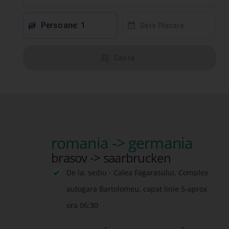
Persoane: 1
󱕱
󰸗
Data Plecare
󰦅
Cauta
romania -> germania
brasov -> saarbrucken
De la: sediu - Calea Fagarasului, Complex
autogara Bartolomeu, capat linie 5-aprox
ora 06:30