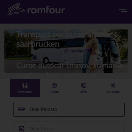
Transport persoane brasov -
saarbrucken
Curse autocar brasov, romania -
saarbrucken, germania
󱠣
󰏗
󰇧
󰀝
Persoane
Colete
AWB
Aeroport
󰞠
Oras Plecare
󱈒
Oras Sosire