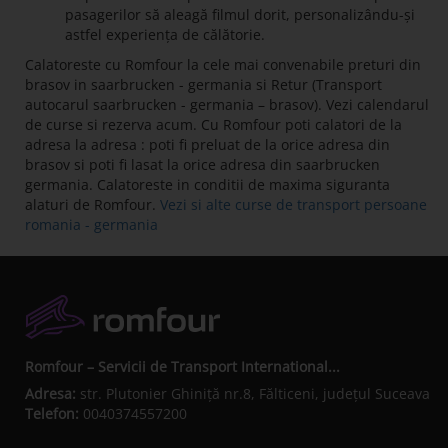
pasagerilor să aleagă filmul dorit, personalizându-și
astfel experiența de călătorie.
Calatoreste cu Romfour la cele mai convenabile preturi din
brasov in saarbrucken - germania si Retur (Transport
autocarul saarbrucken - germania – brasov). Vezi calendarul
de curse si rezerva acum. Cu Romfour poti calatori de la
adresa la adresa : poti fi preluat de la orice adresa din
brasov si poti fi lasat la orice adresa din saarbrucken
germania. Calatoreste in conditii de maxima siguranta
alaturi de Romfour.
Vezi si alte curse de transport persoane
romania - germania
Romfour – Servicii de Transport International...
Adresa:
str. Plutonier Ghiniţă nr.8, Fălticeni, judeţul Suceava
Telefon:
0040374557200