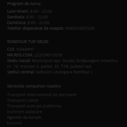
Program de lucru:
Luni-Vineri:
8:00 - 22:00
Sambata:
8:00 - 22:00
Duminica:
8:00 - 22:00
Telefon dispecerat de noapte:
0040374557200
ROMFOUR TUR SRL00
CUI:
16568997
NR.REG.COM.:
J22/2961/2018
Sediu social:
Municipiul Iaşi, Strada Străpungere Silvestru,
nr. 16, tronson 5, parter, bl. T1B, Județul Iaşi
Sediul central:
Falticeni ( Autogara Romfour )
Serviciile companiei noastre
Transport international de persoane
Transport colete
Transport auto pe platforma
Inchirieri autocare
Agentie de turism
Excursii