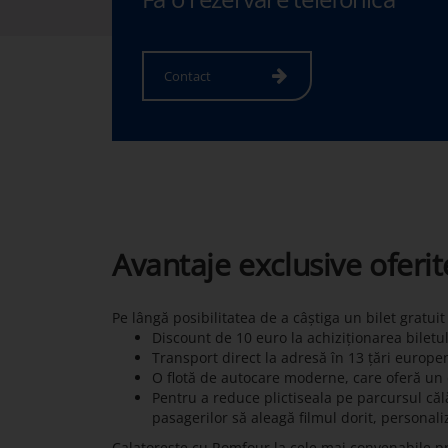
Contact
Avantaje exclusive oferi
Pe lângă posibilitatea de a câștiga un bilet gratui
Discount de 10 euro la achiziționarea biletu
Transport direct la adresă în 13 țări europe
O flotă de autocare moderne, care oferă un c
Pentru a reduce plictiseala pe parcursul călă
pasagerilor să aleagă filmul dorit, personali
Calatoreste cu Romfour la cele mai convenabile pre