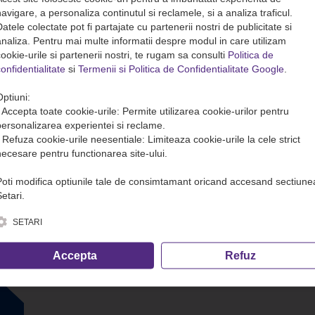
avigare, a personaliza continutul si reclamele, si a analiza traficul.
atele colectate pot fi partajate cu partenerii nostri de publicitate si
analiza. Pentru mai multe informatii despre modul in care utilizam
ookie-urile si partenerii nostri, te rugam sa consulti
Politica de
onfidentialitate
si
Termenii si Politica de Confidentialitate Google
.
Optiuni:
• Accepta toate cookie-urile: Permite utilizarea cookie-urilor pentru
personalizarea experientei si reclame.
• Refuza cookie-urile neesentiale: Limiteaza cookie-urile la cele strict
necesare pentru functionarea site-ului.
Poti modifica optiunile tale de consimtamant oricand accesand sectiune
etari.
SETARI
Accepta
Refuz