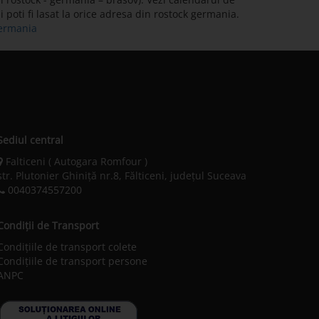
 poti fi lasat la orice adresa din rostock germania.
germania
Sediul central
Falticeni ( Autogara Romfour )
str. Plutonier Ghiniţă nr.8, Fălticeni, judeţul Suceava
0040374557200
Condiții de Transport
Condițiile de transport colete
Condițiile de transport persone
ANPC