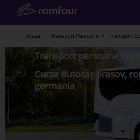
Acasa
Transport Persoane
Transport Co
Transport persoane braso
Curse autocar brasov, ro
germania