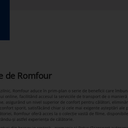
te de Romfour
t zilnic, Romfour aduce în prim-plan o serie de beneficii care îmbun
lui online, facilitând accesul la serviciile de transport de o manier
ne, asigurând un nivel superior de confort pentru călători, eliminâ
onfort sporit, satisfăcând chiar și cele mai exigente așteptări ale 
toriei, Romfour oferă acces la o colecție vastă de filme, disponibil
zându-și astfel experiența de călătorie.
turi din brasov in rostock - germania si Retur (Transport autocaru