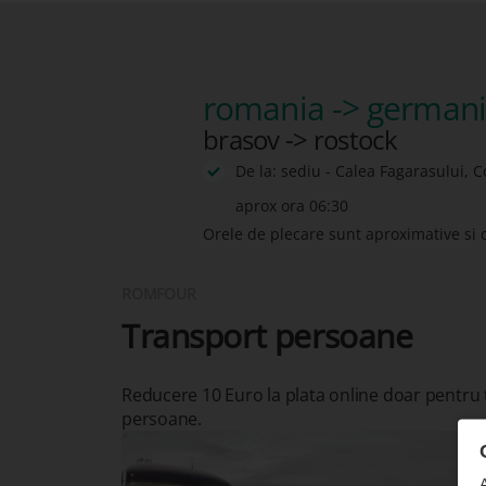
romania -> german
brasov -> rostock
De la: sediu - Calea Fagarasului, 
aprox ora 06:30
Orele de plecare sunt aproximative si 
ROMFOUR
Transport persoane
Reducere 10 Euro la plata online doar pentru
persoane.