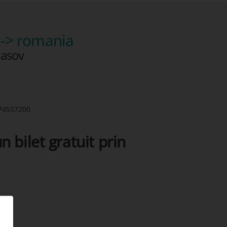
-> romania
rasov
74557200
n bilet gratuit prin