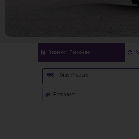
󱠣
󰏗
Rezervari Persoane
R
󰞠
Oras Plecare
Persoane: 1
󱕱