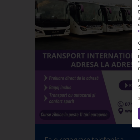
n
D
c
c
S
Fa o rezervare telefonica