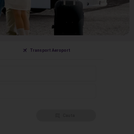
󰀝
Transport Aeroport
󰦅
Cauta