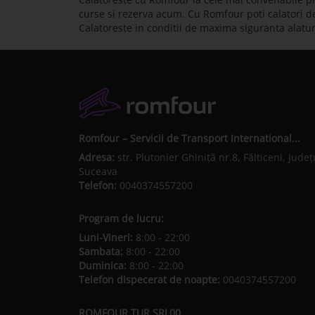
curse si rezerva acum. Cu Romfour poti calatori de 
Calatoreste in conditii de maxima siguranta alatu
Romfour – Servicii de Transport International...
Adresa:
str. Plutonier Ghiniţă nr.8, Fălticeni, judeţ
Suceava
Telefon:
0040374557200
Program de lucru:
Luni-Vineri:
8:00 - 22:00
Sambata:
8:00 - 22:00
Duminica:
8:00 - 22:00
Telefon dispecerat de noapte:
0040374557200
ROMFOUR TUR SRL00