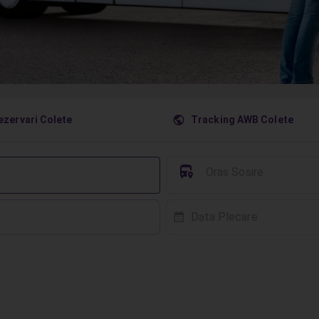
󰇧
ezervari Colete
Tracking AWB Colete
󱈒
Oras Sosire
Data Plecare
󰸗