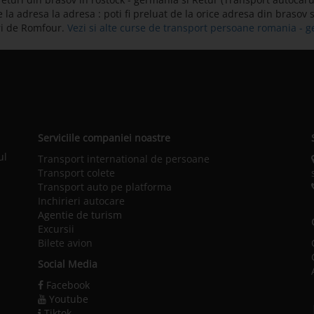
la adresa la adresa : poti fi preluat de la orice adresa din brasov si
ri de Romfour.
Vezi si alte curse de transport persoane romania - 
Serviciile companiei noastre
ul
Transport international de persoane
Transport colete
Transport auto pe platforma
Inchirieri autocare
Agentie de turism
Excursii
Bilete avion
Social Media
Facebook
Youtube
Tiktok