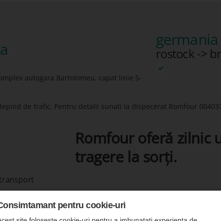
germania 
ia
rostock -> b
Complex autogara Bartolomeu, capat linie 5-
depind de trafic. Pentru detalii sunati la dispecerat Romfour
00403
Romfour oferă zilnic u
tragere la sorți.
 transport
Consimtamant pentru cookie-uri
Acest site foloseste cookie-uri pentru a imbunatati experienta de