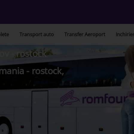
lete
Transport auto
Transfer Aeroport
Inchirie
v - rostock
mania - rostock,