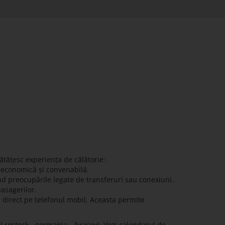
ătățesc experiența de călătorie:
ă economică și convenabilă.
nd preocupările legate de transferuri sau conexiuni.
pasagerilor.
e direct pe telefonul mobil. Aceasta permite
l rostock - germania – brasov). Vezi calendarul de