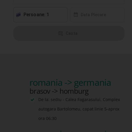
Persoane: 1
󱕱
󰸗
Data Plecare
󰦅
Cauta
romania -> germania
brasov -> homburg
De la: sediu - Calea Fagarasului, Complex
autogara Bartolomeu, capat linie 5-aprox
ora 06:30