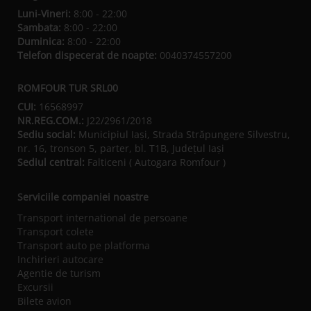
Luni-Vineri:
8:00 - 22:00
Sambata:
8:00 - 22:00
Duminica:
8:00 - 22:00
Telefon dispecerat de noapte:
0040374557200
ROMFOUR TUR SRL00
CUI:
16568997
NR.REG.COM.:
J22/2961/2018
Sediu social:
Municipiul Iaşi, Strada Străpungere Silvestru,
nr. 16, tronson 5, parter, bl. T1B, Județul Iaşi
Sediul central:
Falticeni ( Autogara Romfour )
Serviciile companiei noastre
Transport international de persoane
Transport colete
Transport auto pe platforma
Inchirieri autocare
Agentie de turism
Excursii
Bilete avion