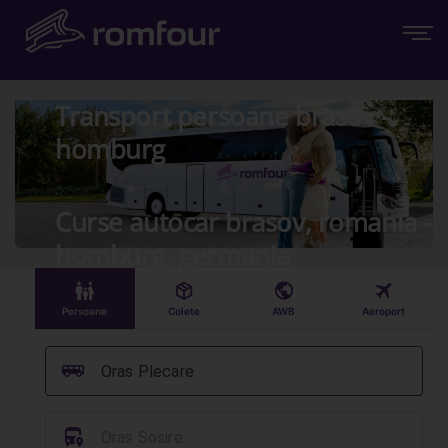
Transport persoane brasov -
homburg
Curse autocar brasov, romania -
homburg, germania
󱠣
󰏗
󰇧
󰀝
Persoane
Colete
AWB
Aeroport
󰞠
Oras Plecare
󱈒
Oras Sosire