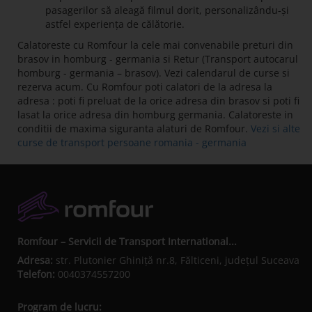
pasagerilor să aleagă filmul dorit, personalizându-și
astfel experiența de călătorie.
Calatoreste cu Romfour la cele mai convenabile preturi din
brasov in homburg - germania si Retur (Transport autocarul
homburg - germania – brasov). Vezi calendarul de curse si
rezerva acum. Cu Romfour poti calatori de la adresa la
adresa : poti fi preluat de la orice adresa din brasov si poti fi
lasat la orice adresa din homburg germania. Calatoreste in
conditii de maxima siguranta alaturi de Romfour.
Vezi si alte
curse de transport persoane romania - germania
Romfour – Servicii de Transport International...
Adresa:
str. Plutonier Ghiniţă nr.8, Fălticeni, judeţul Suceava
Telefon:
0040374557200
Program de lucru: