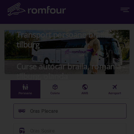
Transport persoane braila -
tilburg
Curse autocar braila, romania -
tilburg, olanda
󱠣
󰏗
󰇧
󰀝
Persoane
Colete
AWB
Aeroport
󰞠
Oras Plecare
󱈒
Oras Sosire