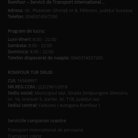
Romfour – Servicii de Transport International...
Adresa:
str. Plutonier Ghiniţă nr.8, Fălticeni, judeţul Suceava
Telefon:
0040374557200
Program de lucru:
Luni-Vineri:
8:00 - 22:00
Sambata:
8:00 - 22:00
Duminica:
8:00 - 22:00
Telefon dispecerat de noapte:
0040374557200
ROMFOUR TUR SRL00
CUI:
16568997
NR.REG.COM.:
J22/2961/2018
Sediu social:
Municipiul Iaşi, Strada Străpungere Silvestru,
nr. 16, tronson 5, parter, bl. T1B, Județul Iaşi
Sediul central:
Falticeni ( Autogara Romfour )
Serviciile companiei noastre
Transport international de persoane
Transport colete