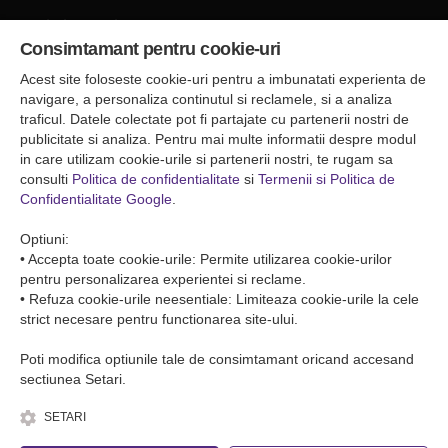
Sediul central
Consimtamant pentru cookie-uri
Falticeni ( Autogara Romfour )
str. Plutonier Ghiniţă nr.8, Fălticeni, judeţul Suceava
Acest site foloseste cookie-uri pentru a imbunatati experienta de
0040374557200
navigare, a personaliza continutul si reclamele, si a analiza
traficul. Datele colectate pot fi partajate cu partenerii nostri de
publicitate si analiza. Pentru mai multe informatii despre modul
Condiții de Transport
in care utilizam cookie-urile si partenerii nostri, te rugam sa
Condițiile de transport colete
consulti
Politica de confidentialitate
si
Termenii si Politica de
Condițiile de transport persone
Confidentialitate Google
.
ANPC
Optiuni:
• Accepta toate cookie-urile: Permite utilizarea cookie-urilor
pentru personalizarea experientei si reclame.
• Refuza cookie-urile neesentiale: Limiteaza cookie-urile la cele
strict necesare pentru functionarea site-ului.
Poti modifica optiunile tale de consimtamant oricand accesand
sectiunea Setari.
SETARI