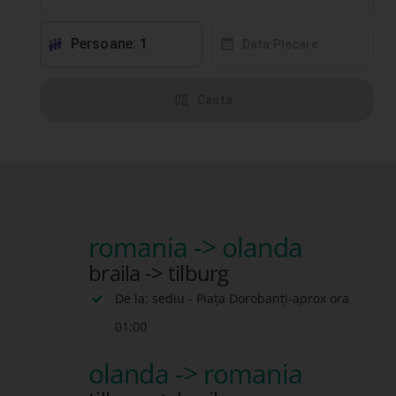
Persoane: 1
󱕱
󰸗
Data Plecare
󰦅
Cauta
romania -> olanda
braila -> tilburg
De la: sediu - Piața Dorobanți-aprox ora
01:00
olanda -> romania