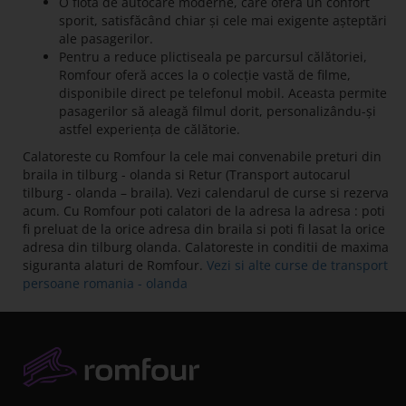
O flotă de autocare moderne, care oferă un confort
sporit, satisfăcând chiar și cele mai exigente așteptări
ale pasagerilor.
Pentru a reduce plictiseala pe parcursul călătoriei,
Romfour oferă acces la o colecție vastă de filme,
disponibile direct pe telefonul mobil. Aceasta permite
pasagerilor să aleagă filmul dorit, personalizându-și
astfel experiența de călătorie.
Calatoreste cu Romfour la cele mai convenabile preturi din
braila in tilburg - olanda si Retur (Transport autocarul
tilburg - olanda – braila). Vezi calendarul de curse si rezerva
acum. Cu Romfour poti calatori de la adresa la adresa : poti
fi preluat de la orice adresa din braila si poti fi lasat la orice
adresa din tilburg olanda. Calatoreste in conditii de maxima
siguranta alaturi de Romfour.
Vezi si alte curse de transport
persoane romania - olanda