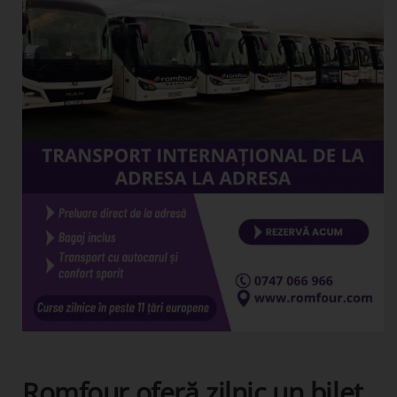
Romfour oferă zilnic un bilet