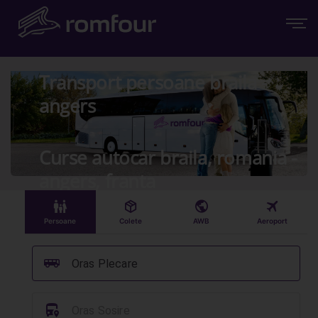
Transport persoane braila -
angers
Curse autocar braila, romania -
angers, franta
󱠣
󰏗
󰇧
󰀝
Persoane
Colete
AWB
Aeroport
󰞠
Oras Plecare
󱈒
Oras Sosire