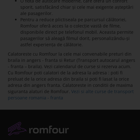
O flotă de autocare moderne, care oferă un confort
sporit, satisfăcând chiar și cele mai exigente așteptări
ale pasagerilor.
Pentru a reduce plictiseala pe parcursul călătoriei,
Romfour oferă acces la o colecție vastă de filme,
disponibile direct pe telefonul mobil. Aceasta permite
pasagerilor să aleagă filmul dorit, personalizându-și
astfel experiența de călătorie.
Calatoreste cu Romfour la cele mai convenabile preturi din
braila in angers - franta si Retur (Transport autocarul angers
- franta – braila). Vezi calendarul de curse si rezerva acum.
Cu Romfour poti calatori de la adresa la adresa : poti fi
preluat de la orice adresa din braila si poti fi lasat la orice
adresa din angers franta. Calatoreste in conditii de maxima
siguranta alaturi de Romfour.
Vezi si alte curse de transport
persoane romania - franta