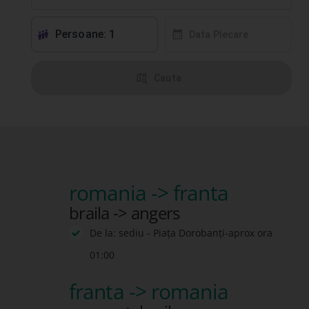
Persoane: 1
󱕱
󰸗
Data Plecare
󰦅
Cauta
romania -> franta
braila -> angers
De la: sediu - Piața Dorobanți-aprox ora
01:00
franta -> romania