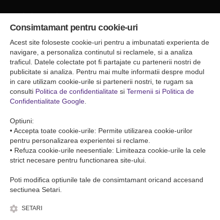
Sediul central
Consimtamant pentru cookie-uri
Falticeni ( Autogara Romfour )
str. Plutonier Ghiniţă nr.8, Fălticeni, judeţul Suceava
Acest site foloseste cookie-uri pentru a imbunatati experienta de
0040374557200
navigare, a personaliza continutul si reclamele, si a analiza
traficul. Datele colectate pot fi partajate cu partenerii nostri de
publicitate si analiza. Pentru mai multe informatii despre modul
Condiții de Transport
in care utilizam cookie-urile si partenerii nostri, te rugam sa
Condițiile de transport colete
consulti
Politica de confidentialitate
si
Termenii si Politica de
Condițiile de transport persone
Confidentialitate Google
.
ANPC
Optiuni:
• Accepta toate cookie-urile: Permite utilizarea cookie-urilor
pentru personalizarea experientei si reclame.
• Refuza cookie-urile neesentiale: Limiteaza cookie-urile la cele
strict necesare pentru functionarea site-ului.
Poti modifica optiunile tale de consimtamant oricand accesand
sectiunea Setari.
SETARI