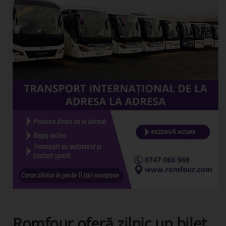
Romfour oferă zilnic un bilet