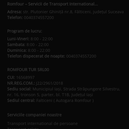
Romfour – Servicii de Transport International...
Adresa:
str. Plutonier Ghiniţă nr.8, Fălticeni, judeţul Suceava
Telefon:
0040374557200
Program de lucru:
Luni-Vineri:
8:00 - 22:00
Sambata:
8:00 - 22:00
Duminica:
8:00 - 22:00
Telefon dispecerat de noapte:
0040374557200
ROMFOUR TUR SRL00
CUI:
16568997
NR.REG.COM.:
J22/2961/2018
Sediu social:
Municipiul Iaşi, Strada Străpungere Silvestru,
nr. 16, tronson 5, parter, bl. T1B, Județul Iaşi
Sediul central:
Falticeni ( Autogara Romfour )
Serviciile companiei noastre
Transport international de persoane