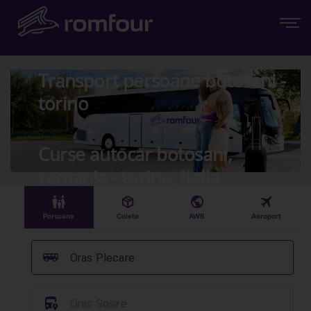
Transport persoane botosani -
torino
Curse autocar botosani,
romania - torino, italia
󱠣
󰏗
󰇧
󰀝
Persoane
Colete
AWB
Aeroport
󰞠
Oras Plecare
󱈒
Oras Sosire