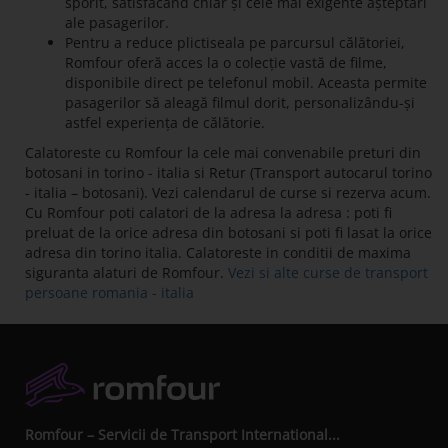
sporit, satisfăcând chiar și cele mai exigente așteptări
ale pasagerilor.
Pentru a reduce plictiseala pe parcursul călătoriei,
Romfour oferă acces la o colecție vastă de filme,
disponibile direct pe telefonul mobil. Aceasta permite
pasagerilor să aleagă filmul dorit, personalizându-și
astfel experiența de călătorie.
Calatoreste cu Romfour la cele mai convenabile preturi din
botosani in torino - italia si Retur (Transport autocarul torino
- italia – botosani). Vezi calendarul de curse si rezerva acum.
Cu Romfour poti calatori de la adresa la adresa : poti fi
preluat de la orice adresa din botosani si poti fi lasat la orice
adresa din torino italia. Calatoreste in conditii de maxima
siguranta alaturi de Romfour.
Vezi si alte curse de transport
persoane romania - italia
Romfour – Servicii de Transport International...