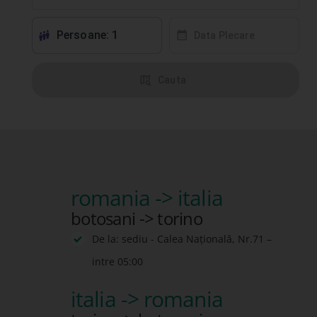
Persoane: 1
󱕱
󰸗
Data Plecare
󰦅
Cauta
romania -> italia
botosani -> torino
De la: sediu - Calea Națională, Nr.71 –
intre 05:00
italia -> romania