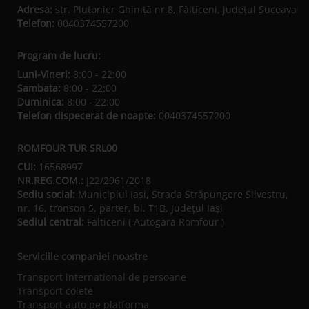
Adresa:
str. Plutonier Ghiniţă nr.8, Fălticeni, judeţul Suceava
Telefon:
0040374557200
Program de lucru:
Luni-Vineri:
8:00 - 22:00
Sambata:
8:00 - 22:00
Duminica:
8:00 - 22:00
Telefon dispecerat de noapte:
0040374557200
ROMFOUR TUR SRL00
CUI:
16568997
NR.REG.COM.:
J22/2961/2018
Sediu social:
Municipiul Iaşi, Strada Străpungere Silvestru,
nr. 16, tronson 5, parter, bl. T1B, Județul Iaşi
Sediul central:
Falticeni ( Autogara Romfour )
Serviciile companiei noastre
Transport international de persoane
Transport colete
Transport auto pe platforma