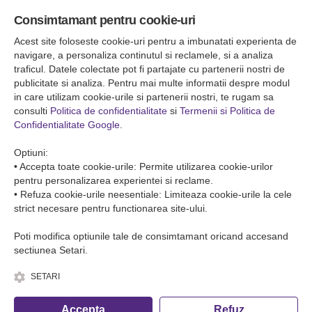
Sediul central
Consimtamant pentru cookie-uri
Falticeni ( Autogara Romfour )
str. Plutonier Ghiniţă nr.8, Fălticeni, judeţul Suceava
Acest site foloseste cookie-uri pentru a imbunatati experienta de
0040374557200
navigare, a personaliza continutul si reclamele, si a analiza
traficul. Datele colectate pot fi partajate cu partenerii nostri de
publicitate si analiza. Pentru mai multe informatii despre modul
Condiții de Transport
in care utilizam cookie-urile si partenerii nostri, te rugam sa
Condițiile de transport colete
consulti
Politica de confidentialitate
si
Termenii si Politica de
Condițiile de transport persone
Confidentialitate Google
.
ANPC
Optiuni:
• Accepta toate cookie-urile: Permite utilizarea cookie-urilor
pentru personalizarea experientei si reclame.
• Refuza cookie-urile neesentiale: Limiteaza cookie-urile la cele
strict necesare pentru functionarea site-ului.
Poti modifica optiunile tale de consimtamant oricand accesand
sectiunea Setari.
SETARI
© Copyright 2026 Romfour-Tur S.R.L. J22/2961/2018
Accepta
Refuz