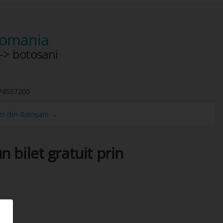
 romania
-> botosani
74557200
ei din Botoșani →
n bilet gratuit prin