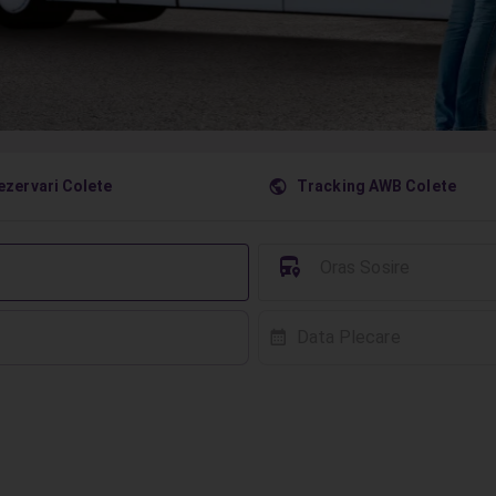
󰇧
ezervari Colete
Tracking AWB Colete
󱈒
Oras Sosire
Data Plecare
󰸗