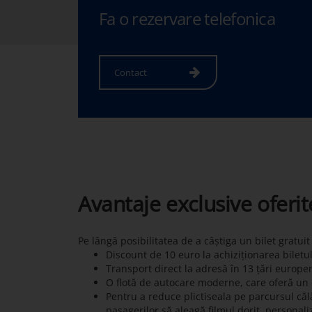
Fa o rezervare telefonica
Contact
Avantaje exclusive oferi
Pe lângă posibilitatea de a câștiga un bilet gratui
Discount de 10 euro la achiziționarea biletu
Transport direct la adresă în 13 țări europe
O flotă de autocare moderne, care oferă un c
Pentru a reduce plictiseala pe parcursul călă
pasagerilor să aleagă filmul dorit, personali