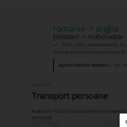
romania -> anglia
botosani -> manchester
De la: sediu - Calea Națională, Nr.
Orele de plecare sunt aproximative si 
Agenția Romfour Botoșani
— Str. St
ROMFOUR
Transport persoane
Reducere 10 Euro la plata online doar pentru
persoane.