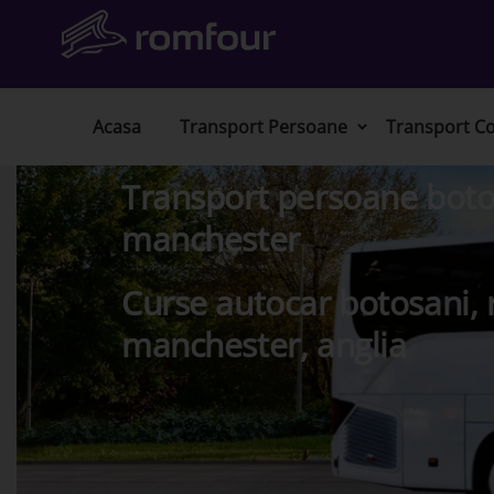
Acasa
Transport Persoane
Transport Co
Transport persoane boto
manchester
Curse autocar botosani, 
manchester, anglia