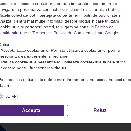
Acest site foloseste cookie-uri pentru a imbunatati experienta de
avigare, a personaliza continutul si reclamele, si a analiza traficul.
atele colectate pot fi partajate cu partenerii nostri de publicitate si
analiza. Pentru mai multe informatii despre modul in care utilizam
ookie-urile si partenerii nostri, te rugam sa consulti
Politica de
onfidentialitate
si
Termenii si Politica de Confidentialitate Google
.
Optiuni:
• Accepta toate cookie-urile: Permite utilizarea cookie-urilor pentru
personalizarea experientei si reclame.
• Refuza cookie-urile neesentiale: Limiteaza cookie-urile la cele strict
necesare pentru functionarea site-ului.
Poti modifica optiunile tale de consimtamant oricand accesand sectiune
etari.
SETARI
Accepta
Refuz