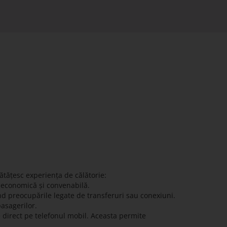
ătățesc experiența de călătorie:
ă economică și convenabilă.
nd preocupările legate de transferuri sau conexiuni.
pasagerilor.
e direct pe telefonul mobil. Aceasta permite