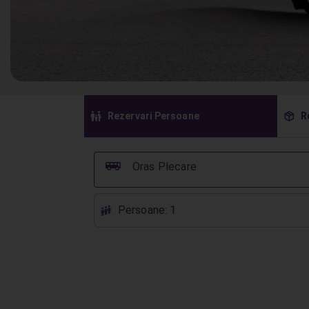
󱠣
󰏗
Rezervari Persoane
R
󰞠
Oras Plecare
Persoane: 1
󱕱