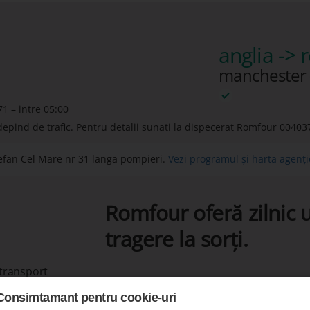
anglia ->
manchester 
71 – intre 05:00
depind de trafic. Pentru detalii sunati la dispecerat Romfour
00403
efan Cel Mare nr 31 langa pompieri.
Vezi programul și harta agenți
Romfour oferă zilnic u
tragere la sorți.
 transport
Consimtamant pentru cookie-uri