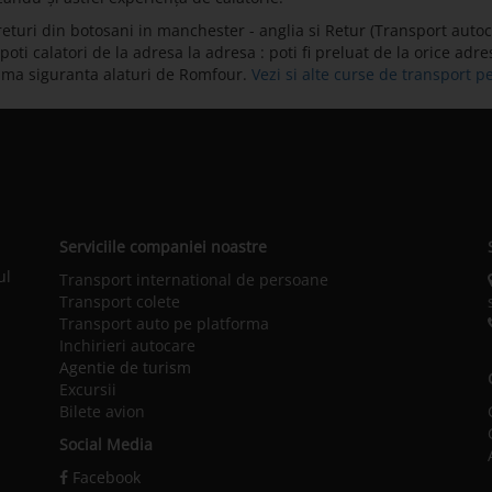
turi din botosani in manchester - anglia si Retur (Transport autoc
i calatori de la adresa la adresa : poti fi preluat de la orice adresa
xima siguranta alaturi de Romfour.
Vezi si alte curse de transport 
Serviciile companiei noastre
ul
Transport international de persoane
Transport colete
Transport auto pe platforma
Inchirieri autocare
Agentie de turism
Excursii
Bilete avion
Social Media
Facebook