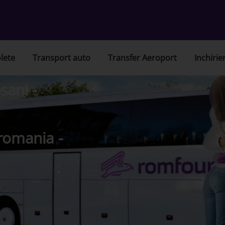
lete
Transport auto
Transfer Aeroport
Inchirie
sani -
romania -