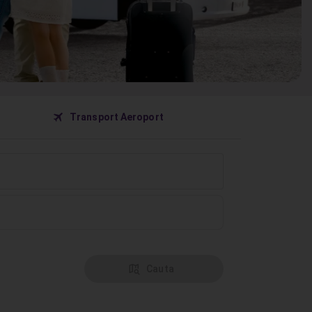
󰀝
Transport Aeroport
󰦅
Cauta