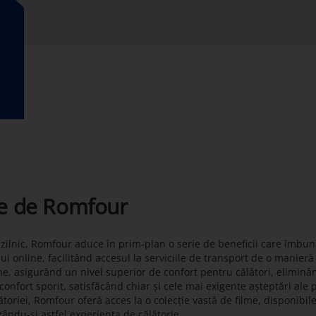
te de Romfour
t zilnic, Romfour aduce în prim-plan o serie de beneficii care îmbun
lui online, facilitând accesul la serviciile de transport de o manier
ne, asigurând un nivel superior de confort pentru călători, eliminâ
onfort sporit, satisfăcând chiar și cele mai exigente așteptări ale 
toriei, Romfour oferă acces la o colecție vastă de filme, disponibil
zându-și astfel experiența de călătorie.