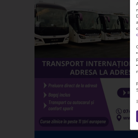
n
D
c
c
S