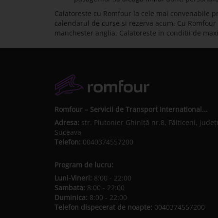
Calatoreste cu Romfour la cele mai convenabile pre
calendarul de curse si rezerva acum. Cu Romfour pot
manchester anglia. Calatoreste in conditii de ma
Romfour – Servicii de Transport International...
Adresa:
str. Plutonier Ghiniţă nr.8, Fălticeni, judeţ
Suceava
Telefon:
0040374557200
Program de lucru:
Luni-Vineri:
8:00 - 22:00
Sambata:
8:00 - 22:00
Duminica:
8:00 - 22:00
Telefon dispecerat de noapte:
0040374557200