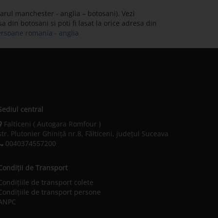
arul manchester - anglia – botosani). Vezi
 din botosani si poti fi lasat la orice adresa din
persoane romania - anglia
Sediul central
Falticeni ( Autogara Romfour )
str. Plutonier Ghiniţă nr.8, Fălticeni, judeţul Suceava
0040374557200
Condiții de Transport
Condițiile de transport colete
Condițiile de transport persone
ANPC