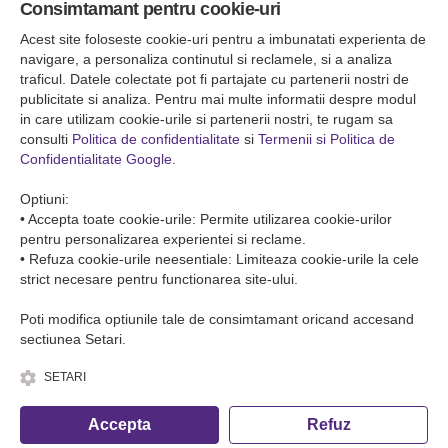
Consimtamant pentru cookie-uri
Falticeni ( Autogara Romfour )
str. Plutonier Ghiniţă nr.8, Fălticeni, judeţul Suceava
Acest site foloseste cookie-uri pentru a imbunatati experienta de
0040374557200
navigare, a personaliza continutul si reclamele, si a analiza
traficul. Datele colectate pot fi partajate cu partenerii nostri de
publicitate si analiza. Pentru mai multe informatii despre modul
Condiții de Transport
in care utilizam cookie-urile si partenerii nostri, te rugam sa
Condițiile de transport colete
consulti
Politica de confidentialitate
si
Termenii si Politica de
Condițiile de transport persone
Confidentialitate Google
.
ANPC
Optiuni:
• Accepta toate cookie-urile: Permite utilizarea cookie-urilor
pentru personalizarea experientei si reclame.
• Refuza cookie-urile neesentiale: Limiteaza cookie-urile la cele
strict necesare pentru functionarea site-ului.
Poti modifica optiunile tale de consimtamant oricand accesand
sectiunea Setari.
SETARI
© Copyright 2026 Romfour-Tur S.R.L. J22/2961/2018
Accepta
Refuz
Fa o rezervare telefonica