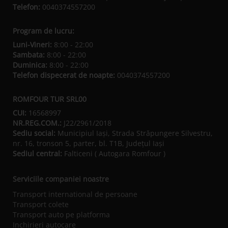
Telefon:
0040374557200
Program de lucru:
Luni-Vineri:
8:00 - 22:00
Sambata:
8:00 - 22:00
Duminica:
8:00 - 22:00
Telefon dispecerat de noapte:
0040374557200
ROMFOUR TUR SRL00
CUI:
16568997
NR.REG.COM.:
J22/2961/2018
Sediu social:
Municipiul Iaşi, Strada Străpungere Silvestru,
nr. 16, tronson 5, parter, bl. T1B, Județul Iaşi
Sediul central:
Falticeni ( Autogara Romfour )
Serviciile companiei noastre
Transport international de persoane
Transport colete
Transport auto pe platforma
Inchirieri autocare