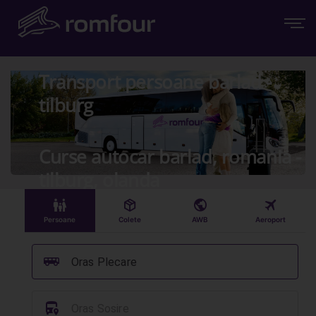
Transport persoane barlad -
tilburg
Curse autocar barlad, romania -
tilburg, olanda
󱠣
󰏗
󰇧
󰀝
Persoane
Colete
AWB
Aeroport
󰞠
Oras Plecare
󱈒
Oras Sosire