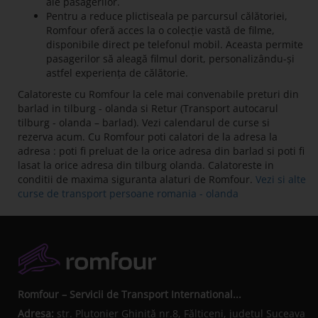
ale pasagerilor.
Pentru a reduce plictiseala pe parcursul călătoriei,
Romfour oferă acces la o colecție vastă de filme,
disponibile direct pe telefonul mobil. Aceasta permite
pasagerilor să aleagă filmul dorit, personalizându-și
astfel experiența de călătorie.
Calatoreste cu Romfour la cele mai convenabile preturi din
barlad in tilburg - olanda si Retur (Transport autocarul
tilburg - olanda – barlad). Vezi calendarul de curse si
rezerva acum. Cu Romfour poti calatori de la adresa la
adresa : poti fi preluat de la orice adresa din barlad si poti fi
lasat la orice adresa din tilburg olanda. Calatoreste in
conditii de maxima siguranta alaturi de Romfour.
Vezi si alte
curse de transport persoane romania - olanda
Romfour – Servicii de Transport International...
Adresa:
str. Plutonier Ghiniţă nr.8, Fălticeni, judeţul Suceava