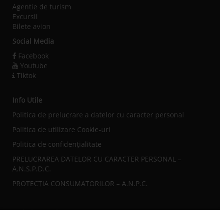
Agentie de turism
Excursii
Bilete avion
Social Media
Facebook
Youtube
Tiktok
Info Utile
Politica de prelucrare a datelor cu caracter personal
Politica de utilizare Cookie-uri
Politica de confidențialitate
PRELUCRAREA DATELOR CU CARACTER PERSONAL –
A.N.S.P.D.C.
PROTECȚIA CONSUMATORILOR – A.N.P.C.
Sediul central