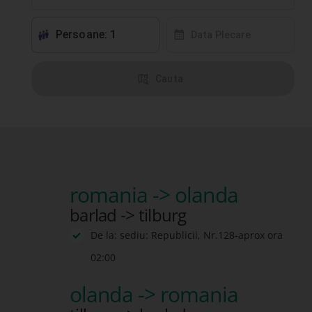
Persoane: 1
󱕱
󰸗
Data Plecare
󰦅
Cauta
romania -> olanda
barlad -> tilburg
De la: sediu: Republicii, Nr.128-aprox ora
02:00
olanda -> romania