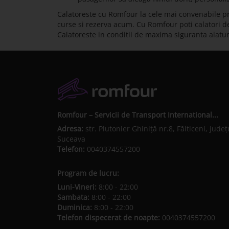
Calatoreste cu Romfour la cele mai convenabile pr
curse si rezerva acum. Cu Romfour poti calatori de 
Calatoreste in conditii de maxima siguranta alatu
Romfour – Servicii de Transport International...
Adresa:
str. Plutonier Ghiniţă nr.8, Fălticeni, judeţ
Suceava
Telefon:
0040374557200
Program de lucru:
Luni-Vineri:
8:00 - 22:00
Sambata:
8:00 - 22:00
Duminica:
8:00 - 22:00
Telefon dispecerat de noapte:
0040374557200