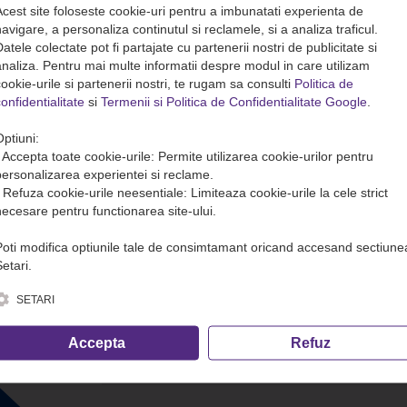
Acest site foloseste cookie-uri pentru a imbunatati experienta de
avigare, a personaliza continutul si reclamele, si a analiza traficul.
atele colectate pot fi partajate cu partenerii nostri de publicitate si
analiza. Pentru mai multe informatii despre modul in care utilizam
ookie-urile si partenerii nostri, te rugam sa consulti
Politica de
onfidentialitate
si
Termenii si Politica de Confidentialitate Google
.
Optiuni:
• Accepta toate cookie-urile: Permite utilizarea cookie-urilor pentru
personalizarea experientei si reclame.
• Refuza cookie-urile neesentiale: Limiteaza cookie-urile la cele strict
necesare pentru functionarea site-ului.
Poti modifica optiunile tale de consimtamant oricand accesand sectiune
etari.
SETARI
Accepta
Refuz