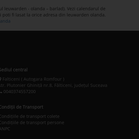
ul leuwarden - olanda – barlad). Vezi calendarul de
i poti fi lasat la orice adresa din leuwarden olanda.
olanda
Sediul central
Falticeni ( Autogara Romfour )
str. Plutonier Ghiniţă nr.8, Fălticeni, judeţul Suceava
0040374557200
Condiții de Transport
Condițiile de transport colete
Condițiile de transport persone
ANPC