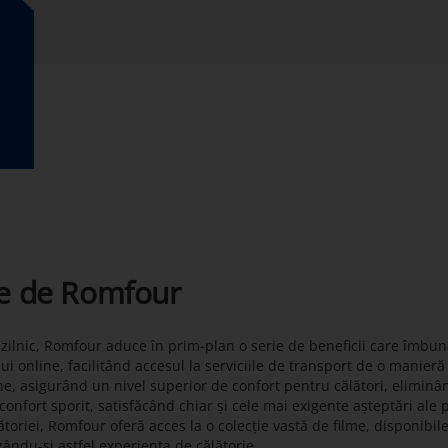
te de Romfour
t zilnic, Romfour aduce în prim-plan o serie de beneficii care îmbun
lui online, facilitând accesul la serviciile de transport de o manier
ne, asigurând un nivel superior de confort pentru călători, eliminâ
onfort sporit, satisfăcând chiar și cele mai exigente așteptări ale 
toriei, Romfour oferă acces la o colecție vastă de filme, disponibil
zându-și astfel experiența de călătorie.