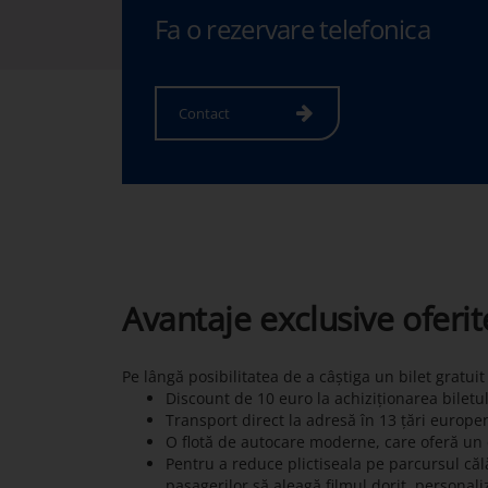
Fa o rezervare telefonica
Contact
Avantaje exclusive oferi
Pe lângă posibilitatea de a câștiga un bilet gratui
Discount de 10 euro la achiziționarea biletu
Transport direct la adresă în 13 țări europe
O flotă de autocare moderne, care oferă un c
Pentru a reduce plictiseala pe parcursul călă
pasagerilor să aleagă filmul dorit, personali