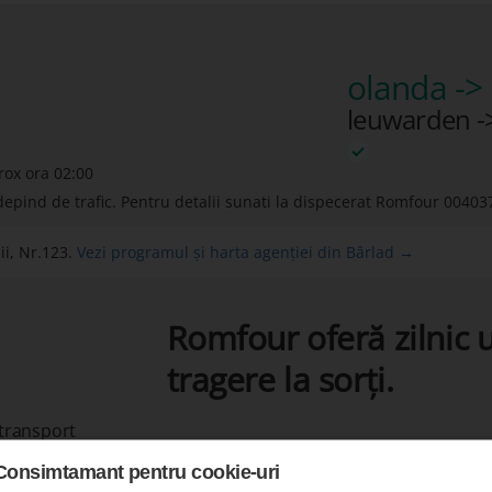
olanda ->
leuwarden -
rox ora 02:00
depind de trafic. Pentru detalii sunati la dispecerat Romfour
00403
i, Nr.123.
Vezi programul și harta agenției din Bârlad →
Romfour oferă zilnic u
tragere la sorți.
 transport
Consimtamant pentru cookie-uri