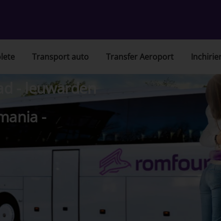
lete
Transport auto
Transfer Aeroport
Inchirie
ad - leuwarden
mania -