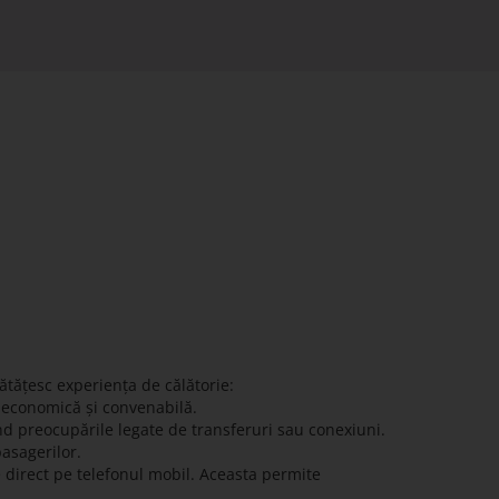
ătățesc experiența de călătorie:
ă economică și convenabilă.
nd preocupările legate de transferuri sau conexiuni.
pasagerilor.
e direct pe telefonul mobil. Aceasta permite