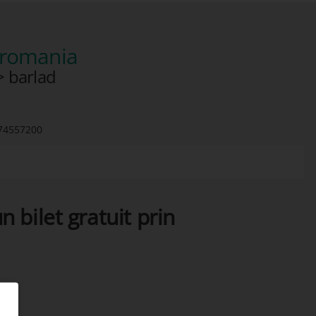
 romania
> barlad
74557200
n bilet gratuit prin