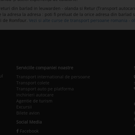
eturi din barlad in leuwarden - olanda si Retur (Transport autocar
la adresa la adresa : poti fi preluat de la orice adresa din barlad s
ri de Romfour.
Vezi si alte curse de transport persoane romania - 
Serviciile companiei noastre
ul
Transport international de persoane
Transport colete
Transport auto pe platforma
Inchirieri autocare
Agentie de turism
Excursii
Bilete avion
Social Media
Facebook