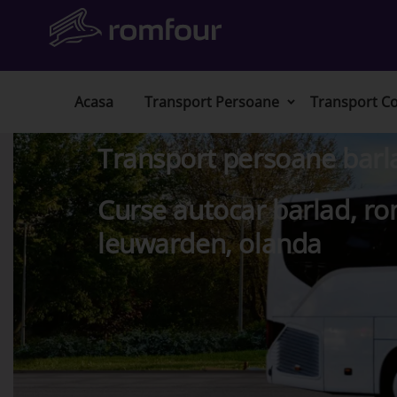
Acasa
Transport Persoane
Transport Co
Transport persoane barl
Curse autocar barlad, ro
leuwarden, olanda