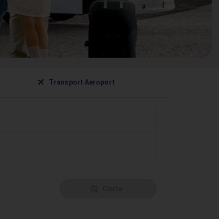
󰀝
Transport Aeroport
󰦅
Cauta