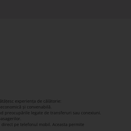
ătățesc experiența de călătorie:
ă economică și convenabilă.
nd preocupările legate de transferuri sau conexiuni.
pasagerilor.
e direct pe telefonul mobil. Aceasta permite