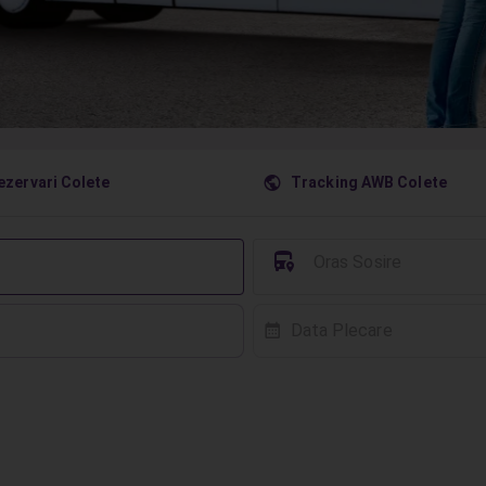
󰇧
ezervari Colete
Tracking AWB Colete
󱈒
Oras Sosire
Data Plecare
󰸗