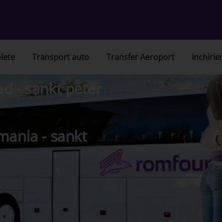
lete
Transport auto
Transfer Aeroport
Inchirie
d - sankt peter
mania - sankt