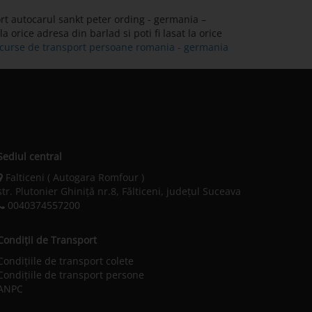
rt autocarul sankt peter ording - germania –
 orice adresa din barlad si poti fi lasat la orice
e curse de transport persoane romania - germania
Sediul central
Falticeni ( Autogara Romfour )
str. Plutonier Ghiniţă nr.8, Fălticeni, judeţul Suceava
0040374557200
Condiții de Transport
Condițiile de transport colete
Condițiile de transport persone
ANPC