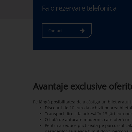
Fa o rezervare telefonica
Contact
Avantaje exclusive oferi
Pe lângă posibilitatea de a câștiga un bilet gratui
Discount de 10 euro la achiziționarea biletu
Transport direct la adresă în 13 țări europe
O flotă de autocare moderne, care oferă un c
Pentru a reduce plictiseala pe parcursul călă
pasagerilor să aleagă filmul dorit, personali