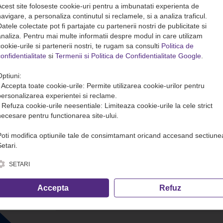
Acest site foloseste cookie-uri pentru a imbunatati experienta de
avigare, a personaliza continutul si reclamele, si a analiza traficul.
atele colectate pot fi partajate cu partenerii nostri de publicitate si
analiza. Pentru mai multe informatii despre modul in care utilizam
ookie-urile si partenerii nostri, te rugam sa consulti
Politica de
onfidentialitate
si
Termenii si Politica de Confidentialitate Google
.
Optiuni:
• Accepta toate cookie-urile: Permite utilizarea cookie-urilor pentru
personalizarea experientei si reclame.
• Refuza cookie-urile neesentiale: Limiteaza cookie-urile la cele strict
necesare pentru functionarea site-ului.
Poti modifica optiunile tale de consimtamant oricand accesand sectiune
etari.
SETARI
Accepta
Refuz