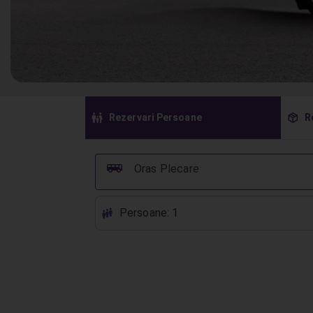
󱠣
󰏗
Rezervari Persoane
R
󰞠
Oras Plecare
Persoane: 1
󱕱