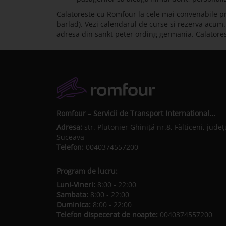
Calatoreste cu Romfour la cele mai convenabile pr
barlad). Vezi calendarul de curse si rezerva acum. C
adresa din sankt peter ording germania. Calatore
Romfour – Servicii de Transport International...
Adresa:
str. Plutonier Ghiniţă nr.8, Fălticeni, judeţ
Suceava
Telefon:
0040374557200
Program de lucru:
Luni-Vineri:
8:00 - 22:00
Sambata:
8:00 - 22:00
Duminica:
8:00 - 22:00
Telefon dispecerat de noapte:
0040374557200