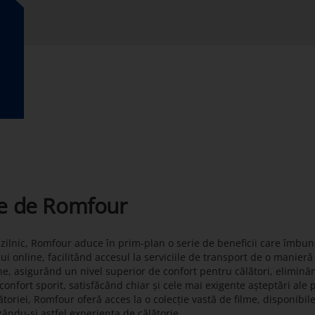
te de Romfour
t zilnic, Romfour aduce în prim-plan o serie de beneficii care îmbun
lui online, facilitând accesul la serviciile de transport de o manier
ne, asigurând un nivel superior de confort pentru călători, eliminâ
onfort sporit, satisfăcând chiar și cele mai exigente așteptări ale 
toriei, Romfour oferă acces la o colecție vastă de filme, disponibil
zându-și astfel experiența de călătorie.