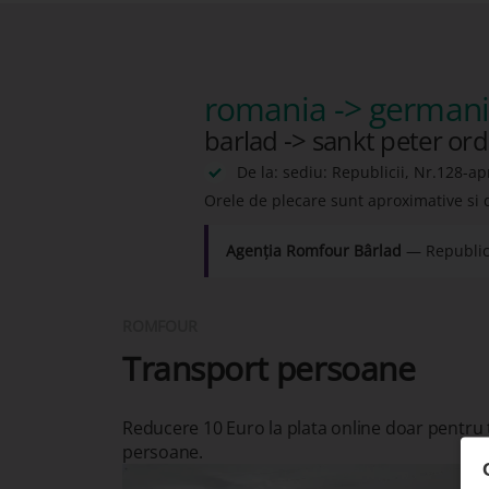
romania -> german
barlad -> sankt peter ord
De la: sediu: Republicii, Nr.128-ap
Orele de plecare sunt aproximative si 
Agenția Romfour Bârlad
— Republici
ROMFOUR
Transport persoane
Reducere 10 Euro la plata online doar pentru
persoane.