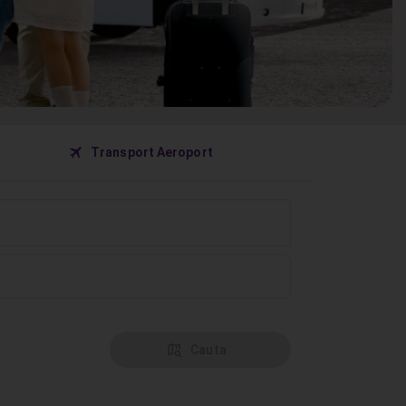
󰀝
Transport Aeroport
󰦅
Cauta