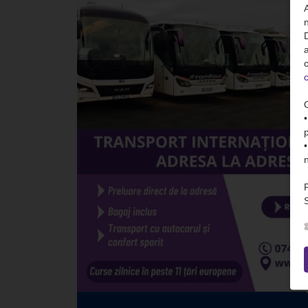
n
D
c
c
S