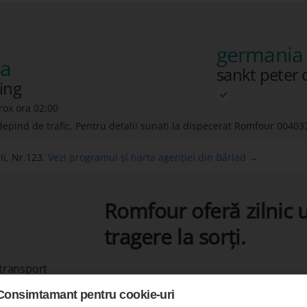
germania 
ia
sankt peter 
ing
rox ora 02:00
depind de trafic. Pentru detalii sunati la dispecerat Romfour
00403
i, Nr.123.
Vezi programul și harta agenției din Bârlad →
Romfour oferă zilnic u
tragere la sorți.
 transport
Consimtamant pentru cookie-uri