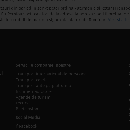
eturi din barlad in sankt peter ording - germania si Retur (Transpo
u Romfour poti calatori de la adresa la adresa : poti fi preluat de la
ste in conditii de maxima siguranta alaturi de Romfour.
Vezi si alt
Serviciile companiei noastre
ul
Transport international de persoane
Transport colete
Transport auto pe platforma
Inchirieri autocare
Agentie de turism
Excursii
Bilete avion
Social Media
Facebook