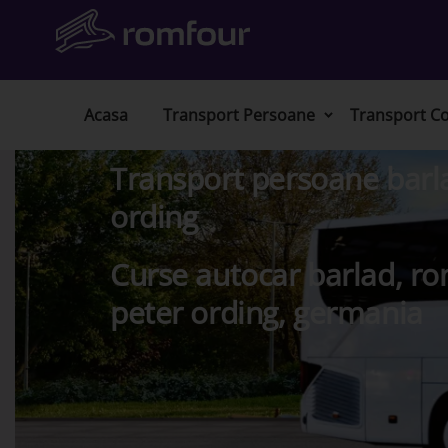
Acasa
Transport Persoane
Transport Co
Transport persoane barla
ording
Curse autocar barlad, ro
peter ording, germania