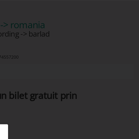
-> romania
ording -> barlad
74557200
n bilet gratuit prin