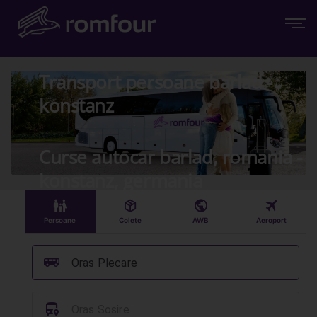
Transport persoane barlad -
konstanz
Curse autocar barlad, romania -
konstanz, germania
󱠣
󰏗
󰇧
󰀝
Persoane
Colete
AWB
Aeroport
󰞠
Oras Plecare
󱈒
Oras Sosire