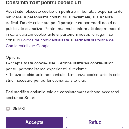
Consimtamant pentru cookie-uri
Falticeni ( Autogara Romfour )
str. Plutonier Ghiniţă nr.8, Fălticeni, judeţul Suceava
Acest site foloseste cookie-uri pentru a imbunatati experienta de
0040374557200
navigare, a personaliza continutul si reclamele, si a analiza
traficul. Datele colectate pot fi partajate cu partenerii nostri de
publicitate si analiza. Pentru mai multe informatii despre modul
Condiții de Transport
in care utilizam cookie-urile si partenerii nostri, te rugam sa
Condițiile de transport colete
consulti
Politica de confidentialitate
si
Termenii si Politica de
Condițiile de transport persone
Confidentialitate Google
.
ANPC
Optiuni:
• Accepta toate cookie-urile: Permite utilizarea cookie-urilor
pentru personalizarea experientei si reclame.
• Refuza cookie-urile neesentiale: Limiteaza cookie-urile la cele
strict necesare pentru functionarea site-ului.
Poti modifica optiunile tale de consimtamant oricand accesand
sectiunea Setari.
SETARI
© Copyright 2026 Romfour-Tur S.R.L. J22/2961/2018
Accepta
Refuz
Fa o rezervare telefonica