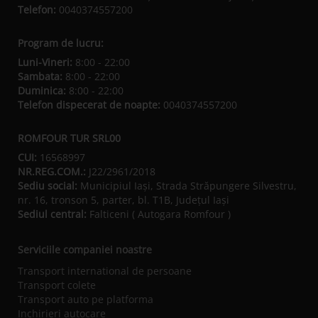
Telefon:
0040374557200
Program de lucru:
Luni-Vineri:
8:00 - 22:00
Sambata:
8:00 - 22:00
Duminica:
8:00 - 22:00
Telefon dispecerat de noapte:
0040374557200
ROMFOUR TUR SRL00
CUI:
16568997
NR.REG.COM.:
J22/2961/2018
Sediu social:
Municipiul Iaşi, Strada Străpungere Silvestru,
nr. 16, tronson 5, parter, bl. T1B, Județul Iaşi
Sediul central:
Falticeni ( Autogara Romfour )
Serviciile companiei noastre
Transport international de persoane
Transport colete
Transport auto pe platforma
Inchirieri autocare