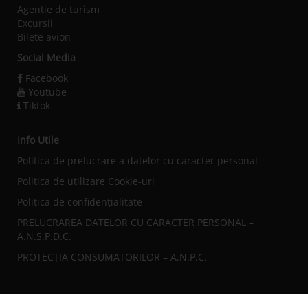
Agentie de turism
Excursii
Bilete avion
Social Media
Facebook
Youtube
Tiktok
Info Utile
Politica de prelucrare a datelor cu caracter personal
Politica de utilizare Cookie-uri
Politica de confidențialitate
PRELUCRAREA DATELOR CU CARACTER PERSONAL –
A.N.S.P.D.C.
PROTECȚIA CONSUMATORILOR – A.N.P.C.
Sediul central