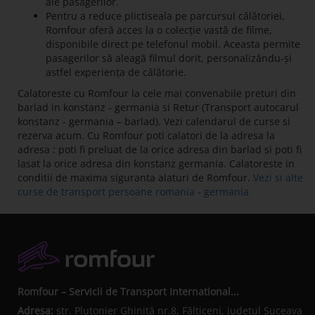
ale pasagerilor.
Pentru a reduce plictiseala pe parcursul călătoriei,
Romfour oferă acces la o colecție vastă de filme,
disponibile direct pe telefonul mobil. Aceasta permite
pasagerilor să aleagă filmul dorit, personalizându-și
astfel experiența de călătorie.
Calatoreste cu Romfour la cele mai convenabile preturi din
barlad in konstanz - germania si Retur (Transport autocarul
konstanz - germania – barlad). Vezi calendarul de curse si
rezerva acum. Cu Romfour poti calatori de la adresa la
adresa : poti fi preluat de la orice adresa din barlad si poti fi
lasat la orice adresa din konstanz germania. Calatoreste in
conditii de maxima siguranta alaturi de Romfour.
Vezi si alte
curse de transport persoane romania - germania
Romfour – Servicii de Transport International...
Adresa:
str. Plutonier Ghiniţă nr.8, Fălticeni, judeţul Suceava