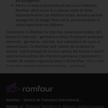
ale pasagerilor.
Pentru a reduce plictiseala pe parcursul călătoriei,
Romfour oferă acces la o colecție vastă de filme,
disponibile direct pe telefonul mobil. Aceasta permite
pasagerilor să aleagă filmul dorit, personalizându-și
astfel experiența de călătorie.
Calatoreste cu Romfour la cele mai convenabile preturi din
barlad in chemnitz - germania si Retur (Transport autocarul
chemnitz - germania – barlad). Vezi calendarul de curse si
rezerva acum. Cu Romfour poti calatori de la adresa la
adresa : poti fi preluat de la orice adresa din barlad si poti fi
lasat la orice adresa din chemnitz germania. Calatoreste in
conditii de maxima siguranta alaturi de Romfour.
Vezi si alte
curse de transport persoane romania - germania
Romfour – Servicii de Transport International...
Adresa:
str. Plutonier Ghiniţă nr.8, Fălticeni, judeţul Suceava