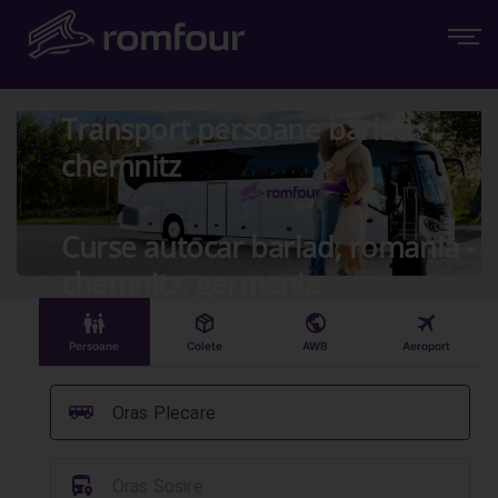
Transport persoane barlad -
chemnitz
Curse autocar barlad, romania -
chemnitz, germania
󱠣
󰏗
󰇧
󰀝
Persoane
Colete
AWB
Aeroport
󰞠
Oras Plecare
󱈒
Oras Sosire