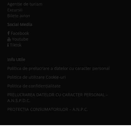
Agentie de turism
Excursii
Bilete avion
Social Media
Facebook
Youtube
Tiktok
Info Utile
Politica de prelucrare a datelor cu caracter personal
Politica de utilizare Cookie-uri
Politica de confidențialitate
PRELUCRAREA DATELOR CU CARACTER PERSONAL –
A.N.S.P.D.C.
PROTECȚIA CONSUMATORILOR – A.N.P.C.
Sediul central