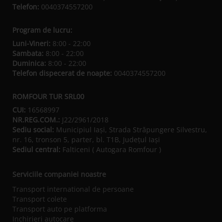
Telefon:
0040374557200
Program de lucru:
Luni-Vineri:
8:00 - 22:00
Sambata:
8:00 - 22:00
Duminica:
8:00 - 22:00
Telefon dispecerat de noapte:
0040374557200
ROMFOUR TUR SRL00
CUI:
16568997
NR.REG.COM.:
J22/2961/2018
Sediu social:
Municipiul Iaşi, Strada Străpungere Silvestru,
nr. 16, tronson 5, parter, bl. T1B, Județul Iaşi
Sediul central:
Falticeni ( Autogara Romfour )
Serviciile companiei noastre
Transport international de persoane
Transport colete
Transport auto pe platforma
Inchirieri autocare