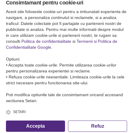
Consimtamant pentru cookie-uri
Falticeni ( Autogara Romfour )
str. Plutonier Ghiniţă nr.8, Fălticeni, judeţul Suceava
Acest site foloseste cookie-uri pentru a imbunatati experienta de
0040374557200
navigare, a personaliza continutul si reclamele, si a analiza
traficul. Datele colectate pot fi partajate cu partenerii nostri de
publicitate si analiza. Pentru mai multe informatii despre modul
Condiții de Transport
in care utilizam cookie-urile si partenerii nostri, te rugam sa
Condițiile de transport colete
consulti
Politica de confidentialitate
si
Termenii si Politica de
Condițiile de transport persone
Confidentialitate Google
.
ANPC
Optiuni:
• Accepta toate cookie-urile: Permite utilizarea cookie-urilor
pentru personalizarea experientei si reclame.
• Refuza cookie-urile neesentiale: Limiteaza cookie-urile la cele
strict necesare pentru functionarea site-ului.
Poti modifica optiunile tale de consimtamant oricand accesand
sectiunea Setari.
SETARI
© Copyright 2026 Romfour-Tur S.R.L. J22/2961/2018
Accepta
Refuz
Fa o rezervare telefonica