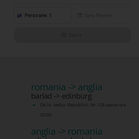
Persoane: 1
󱕱
󰸗
Data Plecare
󰦅
Cauta
romania -> anglia
barlad -> edinburg
De la: sediu: Republicii, Nr.128-aprox ora
02:00
anglia -> romania