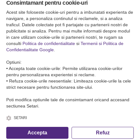
Consimtamant pentru cookie-uri
Falticeni ( Autogara Romfour )
str. Plutonier Ghiniţă nr.8, Fălticeni, judeţul Suceava
Acest site foloseste cookie-uri pentru a imbunatati experienta de
0040374557200
navigare, a personaliza continutul si reclamele, si a analiza
traficul. Datele colectate pot fi partajate cu partenerii nostri de
publicitate si analiza. Pentru mai multe informatii despre modul
Condiții de Transport
in care utilizam cookie-urile si partenerii nostri, te rugam sa
Condițiile de transport colete
consulti
Politica de confidentialitate
si
Termenii si Politica de
Condițiile de transport persone
Confidentialitate Google
.
ANPC
Optiuni:
• Accepta toate cookie-urile: Permite utilizarea cookie-urilor
pentru personalizarea experientei si reclame.
• Refuza cookie-urile neesentiale: Limiteaza cookie-urile la cele
strict necesare pentru functionarea site-ului.
Poti modifica optiunile tale de consimtamant oricand accesand
sectiunea Setari.
SETARI
© Copyright 2026 Romfour-Tur S.R.L. J22/2961/2018
Accepta
Refuz
Fa o rezervare telefonica