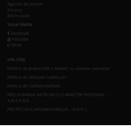
Agentie de turism
Excursii
Bilete avion
Social Media
Facebook
Youtube
Tiktok
Info Utile
Politica de prelucrare a datelor cu caracter personal
Politica de utilizare Cookie-uri
Politica de confidențialitate
PRELUCRAREA DATELOR CU CARACTER PERSONAL –
A.N.S.P.D.C.
PROTECȚIA CONSUMATORILOR – A.N.P.C.
Sediul central