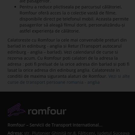
ale pasagerilor.
Pentru a reduce plictiseala pe parcursul călătoriei,
Romfour oferă acces la o colecție vastă de filme,
disponibile direct pe telefonul mobil. Aceasta permite
pasagerilor să aleagă filmul dorit, personalizându-și
astfel experiența de călătorie.
Calatoreste cu Romfour la cele mai convenabile preturi din
barlad in edinburg - anglia si Retur (Transport autocarul
edinburg - anglia – barlad). Vezi calendarul de curse si
rezerva acum. Cu Romfour poti calatori de la adresa la
adresa : poti fi preluat de la orice adresa din barlad si poti fi
lasat la orice adresa din edinburg anglia. Calatoreste in
conditii de maxima siguranta alaturi de Romfour.
Vezi si alte
curse de transport persoane romania - anglia
Romfour – Servicii de Transport International...
Adresa:
str. Plutonier Ghiniţă nr.8, Fălticeni, judeţul Suceava