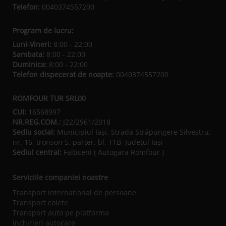
Telefon:
0040374557200
Program de lucru:
Luni-Vineri:
8:00 - 22:00
Sambata:
8:00 - 22:00
Duminica:
8:00 - 22:00
Telefon dispecerat de noapte:
0040374557200
ROMFOUR TUR SRL00
CUI:
16568997
NR.REG.COM.:
J22/2961/2018
Sediu social:
Municipiul Iaşi, Strada Străpungere Silvestru,
nr. 16, tronson 5, parter, bl. T1B, Județul Iaşi
Sediul central:
Falticeni ( Autogara Romfour )
Serviciile companiei noastre
Transport international de persoane
Transport colete
Transport auto pe platforma
Inchirieri autocare