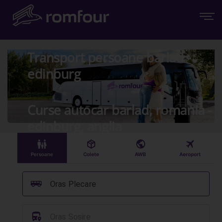
Transport persoane barlad -
edinburg
Curse autocar barlad, romania -
edinburg, anglia
󱠣
󰏗
󰇧
󰀝
Persoane
Colete
AWB
Aeroport
󰞠
Oras Plecare
󱈒
Oras Sosire