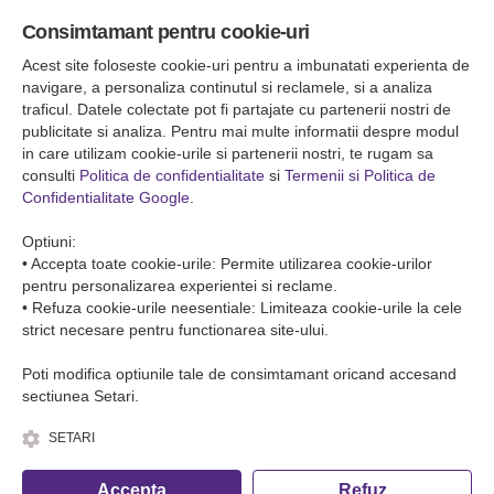
Sediul central
Consimtamant pentru cookie-uri
Falticeni ( Autogara Romfour )
str. Plutonier Ghiniţă nr.8, Fălticeni, judeţul Suceava
Acest site foloseste cookie-uri pentru a imbunatati experienta de
0040374557200
navigare, a personaliza continutul si reclamele, si a analiza
traficul. Datele colectate pot fi partajate cu partenerii nostri de
publicitate si analiza. Pentru mai multe informatii despre modul
Condiții de Transport
in care utilizam cookie-urile si partenerii nostri, te rugam sa
Condițiile de transport colete
consulti
Politica de confidentialitate
si
Termenii si Politica de
Condițiile de transport persone
Confidentialitate Google
.
ANPC
Optiuni:
• Accepta toate cookie-urile: Permite utilizarea cookie-urilor
pentru personalizarea experientei si reclame.
• Refuza cookie-urile neesentiale: Limiteaza cookie-urile la cele
strict necesare pentru functionarea site-ului.
Poti modifica optiunile tale de consimtamant oricand accesand
sectiunea Setari.
SETARI
© Copyright 2026 Romfour-Tur S.R.L. J22/2961/2018
Accepta
Refuz