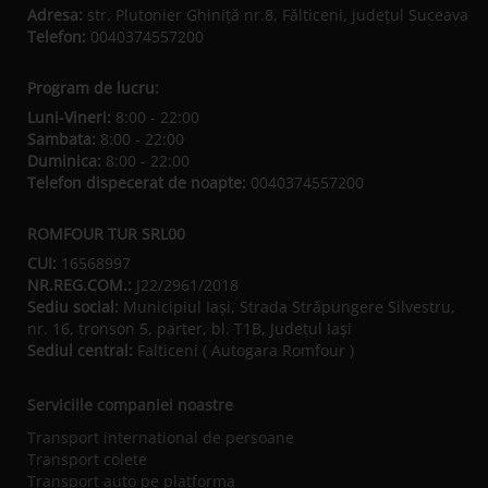
Adresa:
str. Plutonier Ghiniţă nr.8, Fălticeni, judeţul Suceava
Telefon:
0040374557200
Program de lucru:
Luni-Vineri:
8:00 - 22:00
Sambata:
8:00 - 22:00
Duminica:
8:00 - 22:00
Telefon dispecerat de noapte:
0040374557200
ROMFOUR TUR SRL00
CUI:
16568997
NR.REG.COM.:
J22/2961/2018
Sediu social:
Municipiul Iaşi, Strada Străpungere Silvestru,
nr. 16, tronson 5, parter, bl. T1B, Județul Iaşi
Sediul central:
Falticeni ( Autogara Romfour )
Serviciile companiei noastre
Transport international de persoane
Transport colete
Transport auto pe platforma