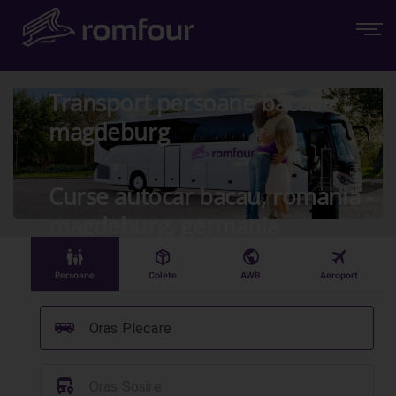
Transport persoane bacau -
magdeburg
Curse autocar bacau, romania -
magdeburg, germania
󱠣
󰏗
󰇧
󰀝
Persoane
Colete
AWB
Aeroport
󰞠
Oras Plecare
󱈒
Oras Sosire