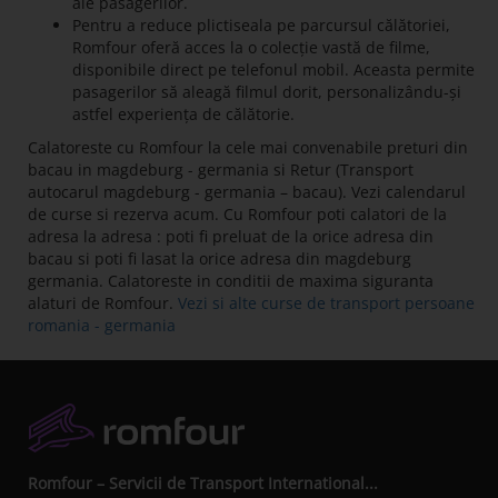
ale pasagerilor.
Pentru a reduce plictiseala pe parcursul călătoriei,
Romfour oferă acces la o colecție vastă de filme,
disponibile direct pe telefonul mobil. Aceasta permite
pasagerilor să aleagă filmul dorit, personalizându-și
astfel experiența de călătorie.
Calatoreste cu Romfour la cele mai convenabile preturi din
bacau in magdeburg - germania si Retur (Transport
autocarul magdeburg - germania – bacau). Vezi calendarul
de curse si rezerva acum. Cu Romfour poti calatori de la
adresa la adresa : poti fi preluat de la orice adresa din
bacau si poti fi lasat la orice adresa din magdeburg
germania. Calatoreste in conditii de maxima siguranta
alaturi de Romfour.
Vezi si alte curse de transport persoane
romania - germania
Romfour – Servicii de Transport International...