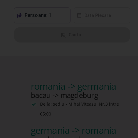
Persoane: 1
󱕱
󰸗
Data Plecare
󰦅
Cauta
romania -> germania
bacau -> magdeburg
De la: sediu - Mihai Viteazu, Nr.3 intre
05:00
germania -> romania