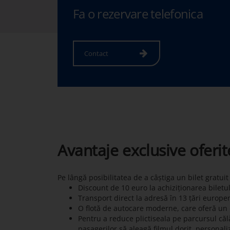
Fa o rezervare telefonica
Contact
Avantaje exclusive oferi
Pe lângă posibilitatea de a câștiga un bilet gratui
Discount de 10 euro la achiziționarea biletu
Transport direct la adresă în 13 țări europe
O flotă de autocare moderne, care oferă un c
Pentru a reduce plictiseala pe parcursul călă
pasagerilor să aleagă filmul dorit, personali