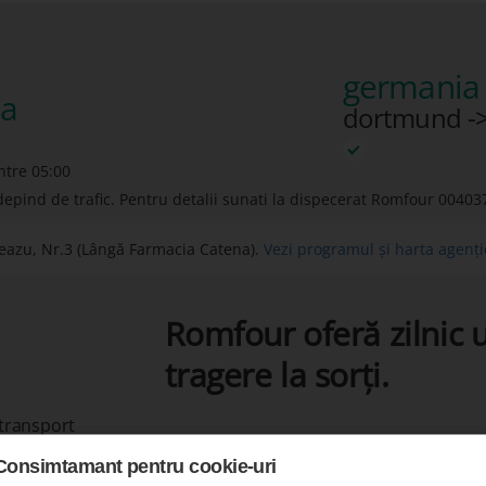
germania 
ia
dortmund -
intre 05:00
depind de trafic. Pentru detalii sunati la dispecerat Romfour
00403
eazu, Nr.3 (Lângă Farmacia Catena).
Vezi programul și harta agenț
Romfour oferă zilnic u
tragere la sorți.
 transport
Consimtamant pentru cookie-uri