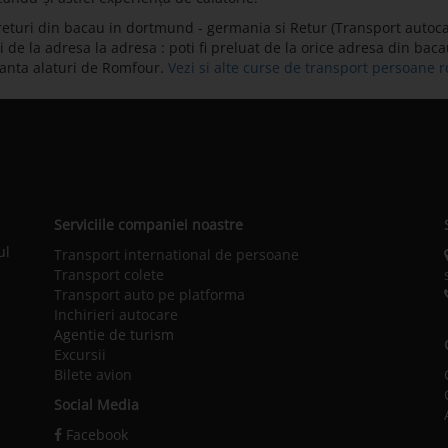
returi din bacau in dortmund - germania si Retur (Transport autoc
de la adresa la adresa : poti fi preluat de la orice adresa din baca
ranta alaturi de Romfour.
Vezi si alte curse de transport persoane
Serviciile companiei noastre
ul
Transport international de persoane
Transport colete
Transport auto pe platforma
Inchirieri autocare
Agentie de turism
Excursii
Bilete avion
Social Media
Facebook