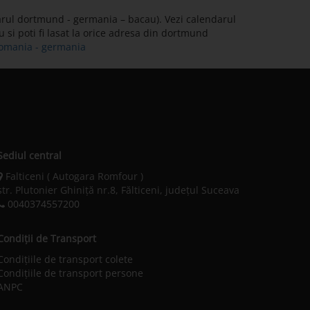
arul dortmund - germania – bacau). Vezi calendarul
u si poti fi lasat la orice adresa din dortmund
 romania - germania
Sediul central
Falticeni ( Autogara Romfour )
str. Plutonier Ghiniţă nr.8, Fălticeni, judeţul Suceava
0040374557200
Condiții de Transport
Condițiile de transport colete
Condițiile de transport persone
ANPC