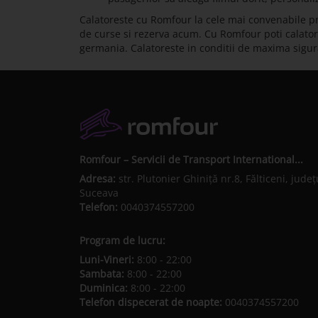
Calatoreste cu Romfour la cele mai convenabile p
de curse si rezerva acum. Cu Romfour poti calatori 
germania. Calatoreste in conditii de maxima sigu
Romfour – Servicii de Transport International...
Adresa:
str. Plutonier Ghiniţă nr.8, Fălticeni, judeţ
Suceava
Telefon:
0040374557200
Program de lucru:
Luni-Vineri:
8:00 - 22:00
Sambata:
8:00 - 22:00
Duminica:
8:00 - 22:00
Telefon dispecerat de noapte:
0040374557200