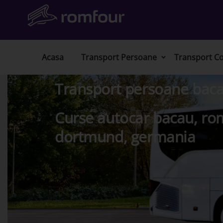
Acasa
Transport Persoane
Transport Co
Transport persoane bac
Curse autocar bacau, ro
dortmund, germania