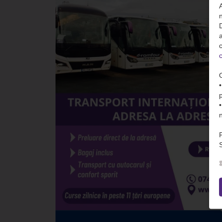
n
D
c
c
S