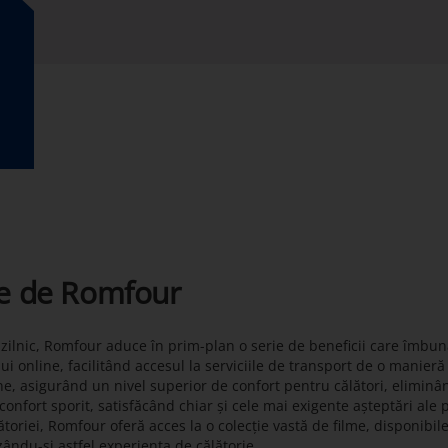
te de Romfour
t zilnic, Romfour aduce în prim-plan o serie de beneficii care îmbun
lui online, facilitând accesul la serviciile de transport de o manier
ne, asigurând un nivel superior de confort pentru călători, eliminâ
onfort sporit, satisfăcând chiar și cele mai exigente așteptări ale 
toriei, Romfour oferă acces la o colecție vastă de filme, disponibil
zându-și astfel experiența de călătorie.