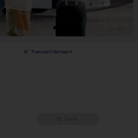
󰀝
Transport Aeroport
󰦅
Cauta