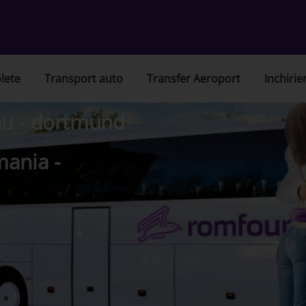
lete
Transport auto
Transfer Aeroport
Inchirie
au - dortmund
mania -