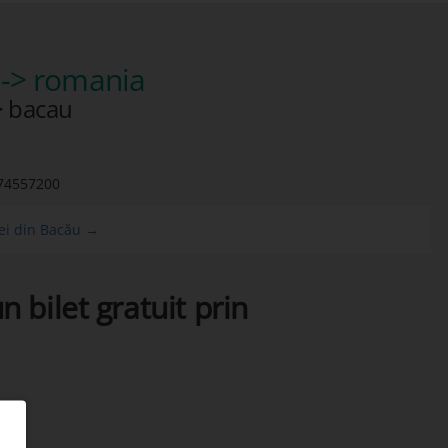
-> romania
> bacau
74557200
iei din Bacău →
n bilet gratuit prin