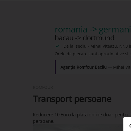
romania -> german
bacau -> dortmund
De la: sediu - Mihai Viteazu, Nr.3 
Orele de plecare sunt aproximative si 
Agenția Romfour Bacău
— Mihai Vit
ROMFOUR
Transport persoane
Reducere 10 Euro la plata online doar pentru
persoane.