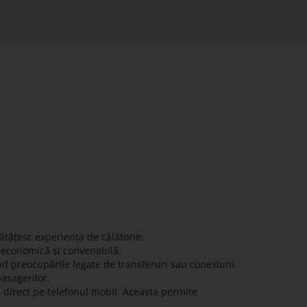
ătățesc experiența de călătorie:
ă economică și convenabilă.
nd preocupările legate de transferuri sau conexiuni.
pasagerilor.
e direct pe telefonul mobil. Aceasta permite