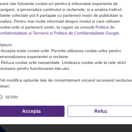
Acest site foloseste cookie-uri pentru a imbunatati experienta de
avigare, a personaliza continutul si reclamele, si a analiza traficul.
atele colectate pot fi partajate cu partenerii nostri de publicitate si
analiza. Pentru mai multe informatii despre modul in care utilizam
ookie-urile si partenerii nostri, te rugam sa consulti
Politica de
onfidentialitate
si
Termenii si Politica de Confidentialitate Google
.
Optiuni:
• Accepta toate cookie-urile: Permite utilizarea cookie-urilor pentru
personalizarea experientei si reclame.
• Refuza cookie-urile neesentiale: Limiteaza cookie-urile la cele strict
necesare pentru functionarea site-ului.
Poti modifica optiunile tale de consimtamant oricand accesand sectiune
etari.
SETARI
Accepta
Refuz