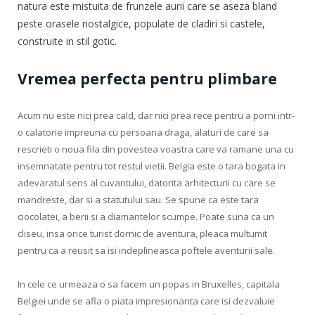
natura este mistuita de frunzele aurii care se aseza bland
peste orasele nostalgice, populate de cladiri si castele,
construite in stil gotic.
Vremea perfecta pentru plimbare
Acum nu este nici prea cald, dar nici prea rece pentru a porni intr-
o calatorie impreuna cu persoana draga, alaturi de care sa
rescrieti o noua fila din povestea voastra care va ramane una cu
insemnatate pentru tot restul vietii. Belgia este o tara bogata in
adevaratul sens al cuvantului, datorita arhitecturii cu care se
mandreste, dar si a statutului sau. Se spune ca este tara
ciocolatei, a berii si a diamantelor scumpe. Poate suna ca un
cliseu, insa orice turist dornic de aventura, pleaca multumit
pentru ca a reusit sa isi indeplineasca poftele aventurii sale.
In cele ce urmeaza o sa facem un popas in Bruxelles, capitala
Belgiei unde se afla o piata impresionanta care isi dezvaluie