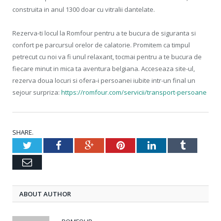
construita in anul 1300 doar cu vitralii dantelate.
Rezerva-ti locul la Romfour pentru a te bucura de siguranta si
confort pe parcursul orelor de calatorie. Promitem ca timpul
petrecut cu noi va fi unul relaxant, tocmai pentru a te bucura de
fiecare minut in mica ta aventura belgiana. Acceseaza site-ul,
rezerva doua locuri si ofera-i persoanei iubite intr-un final un
sejour surpriza:
https://romfour.com/servicii/transport-persoane
SHARE.
Twitter
Facebook
Google+
Pinterest
LinkedIn
Tumblr
Email
ABOUT AUTHOR