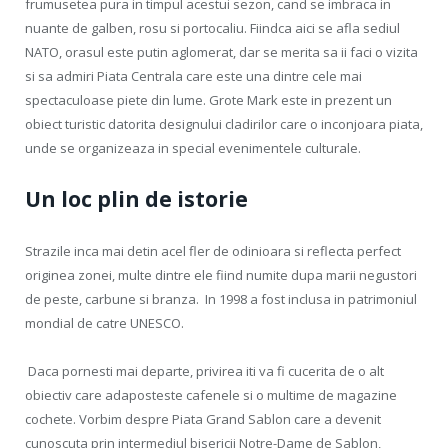
frumusetea pura in timpul acestui sezon, cand se imbraca in
nuante de galben, rosu si portocaliu. Fiindca aici se afla sediul
NATO, orasul este putin aglomerat, dar se merita sa ii faci o vizita
si sa admiri Piata Centrala care este una dintre cele mai
spectaculoase piete din lume. Grote Mark este in prezent un
obiect turistic datorita designului cladirilor care o inconjoara piata,
unde se organizeaza in special evenimentele culturale.
Un loc plin de istorie
Strazile inca mai detin acel fler de odinioara si reflecta perfect
originea zonei, multe dintre ele fiind numite dupa marii negustori
de peste, carbune si branza. In 1998 a fost inclusa in patrimoniul
mondial de catre UNESCO.
Daca pornesti mai departe, privirea iti va fi cucerita de o alt
obiectiv care adaposteste cafenele si o multime de magazine
cochete. Vorbim despre Piata Grand Sablon care a devenit
cunoscuta prin intermediul bisericii Notre-Dame de Sablon,