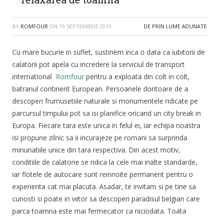
BY
ROMFOUR
ON
19 SEPTEMBRIE 2019
DE PRIN LUME ADUNATE
Cu mare bucurie in suflet, sustinem inca o data ca iubitorii de
calatorii pot apela cu incredere la serviciul de transport
international
Romfour
pentru a exploata din colt in colt,
batranul continent European. Persoanele doritoare de a
descoperi frumusetiile naturale si monumentele ridicate pe
parcursul timpului pot sa isi planifice oricand un city break in
Europa. Fiecare tara este unica in felul ei, iar echipa noastra
isi propune zilnic sa ii incurajeze pe romani sa surprinda
minunatiile unice din tara respectiva. Din acest motiv,
conditiile de calatorie se ridica la cele mai inalte standarde,
iar flotele de autocare sunt reinnoite permanent pentru o
experienta cat mai placuta. Asadar, te invitam si pe tine sa
cunosti si poate in viitor sa descoperi paradisul belgian care
parca toamna este mai fermecator ca niciodata. Toata