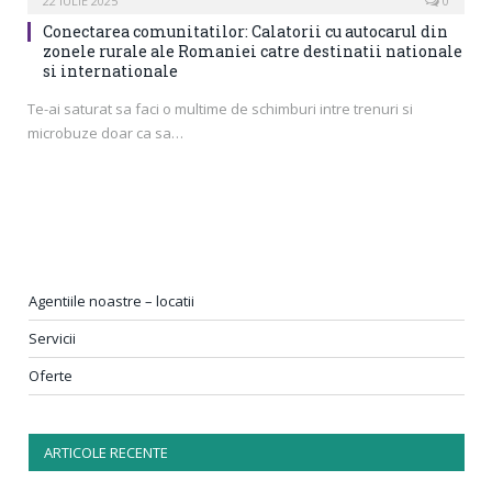
22 IULIE 2025
0
Conectarea comunitatilor: Calatorii cu autocarul din
zonele rurale ale Romaniei catre destinatii nationale
si internationale
Te-ai saturat sa faci o multime de schimburi intre trenuri si
microbuze doar ca sa…
Agentiile noastre – locatii
Servicii
Oferte
ARTICOLE RECENTE