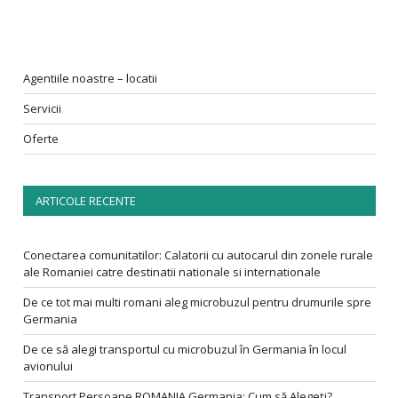
Agentiile noastre – locatii
Servicii
Oferte
ARTICOLE RECENTE
Conectarea comunitatilor: Calatorii cu autocarul din zonele rurale
ale Romaniei catre destinatii nationale si internationale
De ce tot mai multi romani aleg microbuzul pentru drumurile spre
Germania
De ce să alegi transportul cu microbuzul în Germania în locul
avionului
Transport Persoane ROMANIA Germania: Cum să Alegeți?