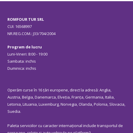
ROMFOUR TUR SRL
CUI: 16568997
NR.REG.COM.: J33/704/2004
Program de lucru
Luni-Vineri: 8:00 - 19:00
Sambata: inchis
Duminica: inchis
Operăm curse în 16 țări europene, direct la adresă: Anglia,
Austria, Belgia, Danemarca, Elveția, Franța, Germania, Italia,
Letonia, Lituania, Luxemburg, Norvegia, Olanda, Polonia, Slovacia,
Suedia.
Paleta serviciilor cu caracter internațional include transportul de
persoane, colete și auto vehicule pe platformă.