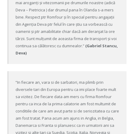
mai aroganți și vitezomanii pe drumurile noastre (adică
Deva – Pietricica ) dar drumul pana în Olanda s-a mers
bine. Respect ptr Romfour și în special pentru angajații
din Agenția Deva ptr felul în care știu sa vorbească cu
oamenii și ptr amabilitate chiar dacă am deranjat la ore
târzii. Sunt mulțumit de aceasta firma de transport și voi
continua sa călătoresc cu dumnealor.”
(Gabriel Stancu,
Deva)
”In fiecare an, vara si de sarbatori, ma plimb prin
diversele tari din Europa pentru ca imi place foarte mult
sa vizitez. De fiecare data am mers cu firma Romfour
pentru ca inca de la prima calatorie am fost multumit de
conditiile de care am avut parte si de seriozitatea cu care
am fost tratat. Pana acum am ajuns in Anglia, in Belgia,
Danemarca si Franta si planuiesc ca in urmatorii ani sa
vizitez si alte tari ca Suedia, Scotia, Italia, Norvegia si