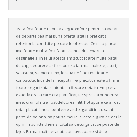
”Mi-a fost foarte usor sa aleg Romfour pentru ca aveau
de departe cea mai buna oferta, atat la pret cat si
referitor la conditiile pe care le ofereau. Ce mi-a placut
mie foarte mult a fost faptul ca m-a dus exact la
destinatie si in felul acesta am scutit foarte multe batai
de cap, deoarece ar fi trebuit sa iau mai multe legaturi,
sa astept, sa pierd timp, locatia nefiind una foarte
cunoscuta. Inca de la inceput mi-a placut ca este o firma
foarte organizata si atenta la fiecare detaliu. Am plecat
exact la ora la care era planificat, iar spre surprinderea
mea, drumul nu a fost deloc resimtit. Pot spune ca a fost
chiar placut fiindca totul este astfel gandit incat sa ai
parte de odihna, sa poti sa mai iei si cate o gura de aer la
opriri in puncte cheie si totul sa decurga cat se poate de
lejer. Ba mai mult decat atat am avut parte si de o