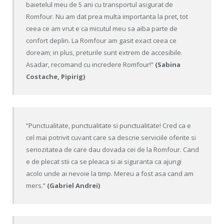
baietelul meu de 5 ani cu transportul asigurat de
Romfour. Nu am dat prea multa importanta la pret, tot
ceea ce am vrut e ca micutul meu sa aiba parte de
confort deplin. La Romfour am gasit exact ceea ce
doream; in plus, preturile sunt extrem de accesibile.
Asadar, recomand cu incredere Romfour!”
(Sabina
Costache, Pipirig)
”Punctualitate, punctualitate si punctualitate! Cred ca e
cel mai potrivit cuvant care sa descrie serviciile oferite si
seriozitatea de care dau dovada cei de la Romfour. Cand
e de plecat stii ca se pleaca si ai siguranta ca ajungi
acolo unde ai nevoie la timp. Mereu a fost asa cand am
mers.”
(Gabriel Andrei)