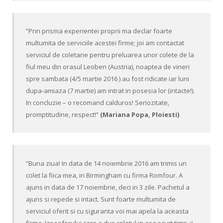
”Prin prisma experientei proprii ma declar foarte
multumita de serviciile acestei firme; joi am contactat
serviciul de coletarie pentru preluarea unor colete de la
fiul meu din orasul Leoben (Austria), noaptea de vineri
spre sambata (4/5 martie 2016 ) au fost ridicate iar luni
dupa-amiaza (7 martie) am intrat in posesia lor (intacte!).
In concluzie – o recomand calduros! Seriozitate,
promptitudine, respect!”
(Mariana Popa, Ploiesti)
”Buna ziua! In data de 14 noiembrie 2016 am trimis un
colet la fiica mea, in Birmingham cu firma Romfour. A
ajuns in data de 17 noiembrie, deci in 3 zile. Pachetul a
ajuns si repede si intact. Sunt foarte multumita de
serviciul oferit si cu siguranta voi mai apela la aceasta
firma. Iar soferului care a dus coletul in asa scurt timp, ii