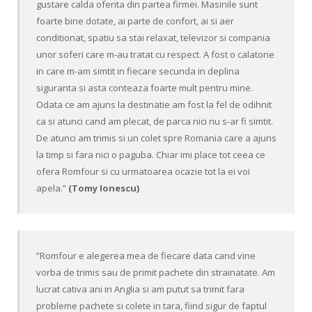
gustare calda oferita din partea firmei. Masinile sunt
foarte bine dotate, ai parte de confort, ai si aer
conditionat, spatiu sa stai relaxat, televizor si compania
unor soferi care m-au tratat cu respect. A fost o calatorie
in care m-am simtit in fiecare secunda in deplina
siguranta si asta conteaza foarte mult pentru mine.
Odata ce am ajuns la destinatie am fost la fel de odihnit
ca si atunci cand am plecat, de parca nici nu s-ar fi simtit.
De atunci am trimis si un colet spre Romania care a ajuns
la timp si fara nici o paguba. Chiar imi place tot ceea ce
ofera Romfour si cu urmatoarea ocazie tot la ei voi
apela.”
(Tomy Ionescu)
”Romfour e alegerea mea de fiecare data cand vine
vorba de trimis sau de primit pachete din strainatate. Am
lucrat cativa ani in Anglia si am putut sa trimit fara
probleme pachete si colete in tara, fiind sigur de faptul