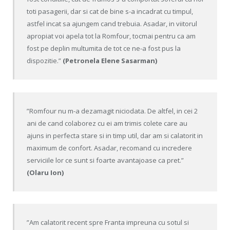
toti pasagerii, dar si cat de bine s-a incadrat cu timpul,
astfel incat sa ajungem cand trebuia. Asadar, in viitorul
apropiat voi apela tot la Romfour, tocmai pentru ca am
fost pe deplin multumita de tot ce ne-a fost pus la
dispozitie.”
(Petronela Elene Sasarman)
”Romfour nu m-a dezamagit niciodata. De altfel, in cei 2
ani de cand colaborez cu ei am trimis colete care au
ajuns in perfecta stare si in timp util, dar am si calatorit in
maximum de confort. Asadar, recomand cu incredere
serviciile lor ce sunt si foarte avantajoase ca pret.”
(Olaru Ion)
”Am calatorit recent spre Franta impreuna cu sotul si