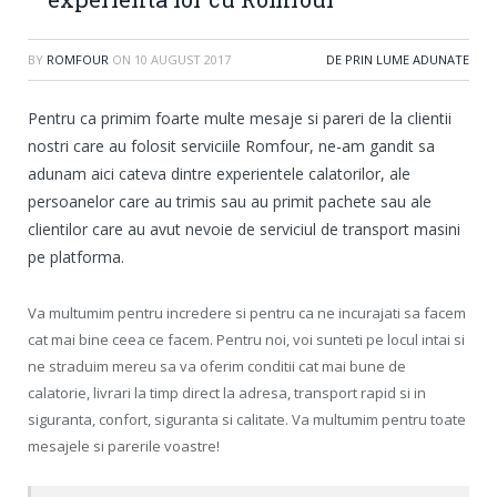
BY
ROMFOUR
ON
10 AUGUST 2017
DE PRIN LUME ADUNATE
Pentru ca primim foarte multe mesaje si pareri de la clientii
nostri care au folosit serviciile Romfour, ne-am gandit sa
adunam aici cateva dintre experientele calatorilor, ale
persoanelor care au trimis sau au primit pachete sau ale
clientilor care au avut nevoie de serviciul de transport masini
pe platforma.
Va multumim pentru incredere si pentru ca ne incurajati sa facem
cat mai bine ceea ce facem. Pentru noi, voi sunteti pe locul intai si
ne straduim mereu sa va oferim conditii cat mai bune de
calatorie, livrari la timp direct la adresa, transport rapid si in
siguranta, confort, siguranta si calitate. Va multumim pentru toate
mesajele si parerile voastre!