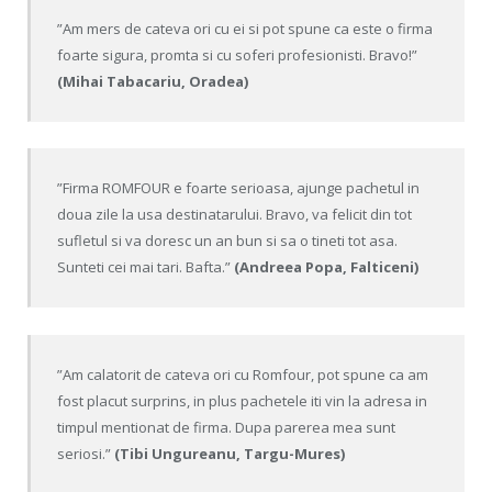
”Am mers de cateva ori cu ei si pot spune ca este o firma
foarte sigura, promta si cu soferi profesionisti. Bravo!”
(Mihai Tabacariu, Oradea)
”Firma ROMFOUR e foarte serioasa, ajunge pachetul in
doua zile la usa destinatarului. Bravo, va felicit din tot
sufletul si va doresc un an bun si sa o tineti tot asa.
Sunteti cei mai tari. Bafta.”
(Andreea Popa, Falticeni)
”Am calatorit de cateva ori cu Romfour, pot spune ca am
fost placut surprins, in plus pachetele iti vin la adresa in
timpul mentionat de firma. Dupa parerea mea sunt
seriosi.”
(Tibi Ungureanu, Targu-Mures)