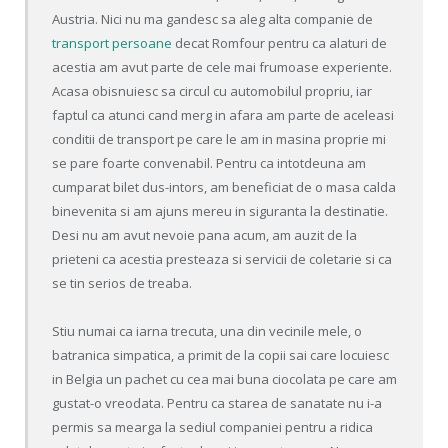
Austria. Nici nu ma gandesc sa aleg alta companie de
transport persoane
decat Romfour pentru ca alaturi de
acestia am avut parte de cele mai frumoase experiente.
Acasa obisnuiesc sa circul cu automobilul propriu, iar
faptul ca atunci cand merg in afara am parte de aceleasi
conditii de transport pe care le am in masina proprie mi
se pare foarte convenabil. Pentru ca intotdeuna am
cumparat bilet dus-intors, am beneficiat de o masa calda
binevenita si am ajuns mereu in siguranta la destinatie.
Desi nu am avut nevoie pana acum, am auzit de la
prieteni ca acestia presteaza si servicii de coletarie si ca
se tin serios de treaba.
Stiu numai ca iarna trecuta, una din vecinile mele, o
batranica simpatica, a primit de la copii sai care locuiesc
in Belgia un pachet cu cea mai buna ciocolata pe care am
gustat-o vreodata. Pentru ca starea de sanatate nu i-a
permis sa mearga la sediul companiei pentru a ridica