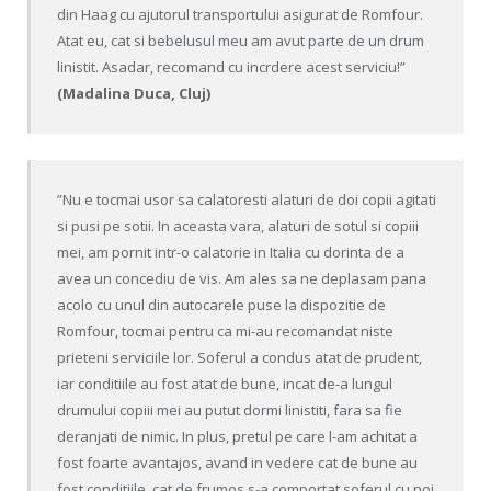
din Haag cu ajutorul transportului asigurat de Romfour.
Atat eu, cat si bebelusul meu am avut parte de un drum
linistit. Asadar, recomand cu incrdere acest serviciu!”
(Madalina Duca, Cluj)
”Nu e tocmai usor sa calatoresti alaturi de doi copii agitati
si pusi pe sotii. In aceasta vara, alaturi de sotul si copiii
mei, am pornit intr-o calatorie in Italia cu dorinta de a
avea un concediu de vis. Am ales sa ne deplasam pana
acolo cu unul din autocarele puse la dispozitie de
Romfour, tocmai pentru ca mi-au recomandat niste
prieteni serviciile lor. Soferul a condus atat de prudent,
iar conditiile au fost atat de bune, incat de-a lungul
drumului copiii mei au putut dormi linistiti, fara sa fie
deranjati de nimic. In plus, pretul pe care l-am achitat a
fost foarte avantajos, avand in vedere cat de bune au
fost conditiile, cat de frumos s-a comportat soferul cu noi