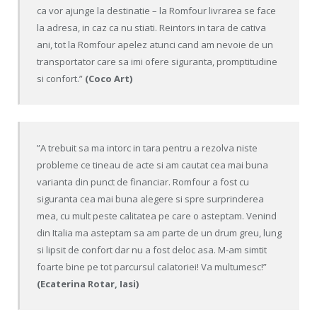
ca vor ajunge la destinatie – la Romfour livrarea se face
la adresa, in caz ca nu stiati. Reintors in tara de cativa
ani, tot la Romfour apelez atunci cand am nevoie de un
transportator care sa imi ofere siguranta, promptitudine
si confort.”
(Coco Art)
”A trebuit sa ma intorc in tara pentru a rezolva niste
probleme ce tineau de acte si am cautat cea mai buna
varianta din punct de financiar. Romfour a fost cu
siguranta cea mai buna alegere si spre surprinderea
mea, cu mult peste calitatea pe care o asteptam. Venind
din Italia ma asteptam sa am parte de un drum greu, lung
si lipsit de confort dar nu a fost deloc asa. M-am simtit
foarte bine pe tot parcursul calatoriei! Va multumesc!”
(Ecaterina Rotar, Iasi)