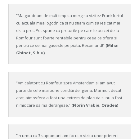
”Ma gandeam de mult timp sa merg sa vizitez Frankfurtul
cu actuala mea logodnica si nu stiam cum sa ies cat mai
ok la pret. Pot spune ca preturile pe care le au cei de la
Romfour sunt foarte rentabile pentru ceea ce ofera si
pentru ce se mai gaseste pe piata. Recomand!”
(Mihai
Ghinet, Sibiu)
”Am calatorit cu Romfour spre Amsterdam si am avut
parte de cele mai bune conditii de igiena. Mai mult decat
atat, atmosfera a fost una extrem de placuta si nu a fost
nimic care sa ma deranjeze.”
(Florin Vrabie, Oradea)
”In urma cu 3 saptamani am facut o vizita unor prieteni