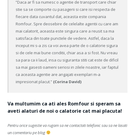
”Daca ar fi sa numesc o agentie de transport care chiar
stie sa se comporte cu pasagerii si care isi respecta de
fiecare data cuvantul dat, aceasta este compania
Romfour. Spre deosebire de celelalte agentii cu care am
mai calatorit, aceasta este singura care a reusit sa ma
satisfaca din toate punctele de vedere. Astfel, daca la
inceput mi s-a zis ca voi avea parte de o calatorie sigura
si de cele mai bune conditii, chiar asa a si fost. Nu vreau
sa para ca ii laud, insa cu siguranta stiti cat este de dificil
sa mai gasesti oameni seriosi in zilele noastre, iar faptul
ca aceasta agentie are angajati exemplari m-a
impresionat placut.”
(Corina David)
Va multumim ca ati ales Romfour si speram sa
aveti alaturi de noi o calatorie cat mai placuta!
Pentru orice sugestie va rugam sa ne contactati telefonic sau sa ne lasati
un comentariu pe blog