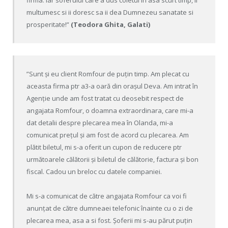
multumesc si ii doresc sa ii dea Dumnezeu sanatate si
prosperitate!”
(Teodora Ghita, Galati)
”Sunt și eu client Romfour de puțin timp. Am plecat cu
aceasta firma ptr a3-a oară din orașul Deva. Am intrat în
Agenție unde am fost tratat cu deosebit respect de
angajata Romfour, o doamna extraordinara, care mi-a
dat detalii despre plecarea mea în Olanda, mi-a
comunicat prețul și am fost de acord cu plecarea. Am
plătit biletul, mi s-a oferit un cupon de reducere ptr
următoarele călătorii și biletul de călătorie, factura și bon
fiscal. Cadou un breloc cu datele companiei.
Mi s-a comunicat de către angajata Romfour ca voi fi
anunțat de către dumneaei telefonic înainte cu o zi de
plecarea mea, asa a si fost. Șoferii mi s-au părut puțin