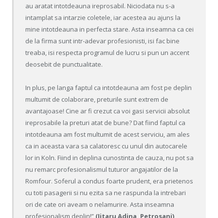
au aratat intotdeauna ireprosabil. Niciodata nu s-a
intamplat sa intarzie coletele, iar acestea au ajuns la
mine intotdeauna in perfecta stare. Asta inseamna ca cei
de la firma sunt intr-adevar profesionisti, isi fac bine
treaba, isi respecta programul de lucru si pun un accent
deosebit de punctualitate.
In plus, pe langa faptul ca intotdeauna am fost pe deplin
multumit de colaborare, preturile sunt extrem de
avantajoase! Cine ar fi crezut ca voi gasi servicii absolut
ireprosabile la preturi atat de bune? Dat fiind faptul ca
intotdeauna am fost multumit de acest serviciu, am ales
ca in aceasta vara sa calatoresc cu unul din autocarele
lor in Koln. Fiind in deplina cunostinta de cauza, nu pot sa
nu remarc profesionalismul tuturor angajatilor de la
Romfour. Soferul a condus foarte prudent, era prietenos
cu toti pasagerii si nu ezita sa ne raspunda la intrebari
ori de cate ori aveam o nelamurire. Asta inseamna
profesionalism deplin!”
(Jitaru Adina, Petrosani)