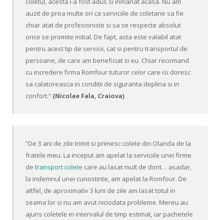
coletul, acesta i-a fost adus si inmanat acasa. Nu am
auzit de prea multe ori ca serviciile de coletarie sa fie
chiar atat de profesioniste si sa se respecte absolut
orice se promite initial. De fapt, asta este valabil atat
pentru acest tip de servicii, cat si pentru transportul de
persoane, de care am beneficiat si eu. Chiar recomand
cu incredere firma Romfour tuturor celor care isi doresc
sa calatoreasca in conditii de siguranta deplina si in
confort.”
(Nicolae Fala, Craiova)
”De 3 ani de zile trimit si primesc colete din Olanda de la
fratele meu. La inceput am apelat la serviciile unei firme
de
transport colete
care au lasat mult de dorit… asadar,
la indemnul unei cunostinte, am apelat la Romfour. De
altfel, de aproximativ 3 luni de zile am lasat totul in
seama lor si nu am avut niciodata probleme. Mereu au
ajuns coletele in intervalul de timp estimat, iar pachetele