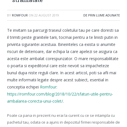
BY
ROMFOUR
ON
22 AUGUST 2019
DE PRIN LUME ADUNATE
Te invitam sa parcurgi traseul coletului tau pe care doresti sa
il trimiti peste granitele tarii, tocmai pentru a te linisti putin in
privinta sigurantei acestuia. Bineinteles ca exista si anumite
riscuri de deterioare, dar echipa la care apelezi se asigura ca
acesta este ambalat corespunzator. O mare responsabilitate
o poarta si expeditorul care este nevoit sa impacheteze
bunul dupa niste reguli clare. In acest articol, poti sa afli mai
multe informatii legate despre acest subiect, esential in
conceptia echipei
Romfour
:
https://romfour.com/blog/2018/10/22/sfaturi-utile-pentru-
ambalarea-corecta-unui-colet/
.
Poate ca pana in prezent nu erai la curent cu ce se intampla cu
pachetul tau, odata ce a ajuns in depozitul firmei responsabile de