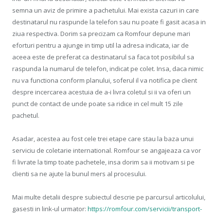
semna un aviz de primire a pachetului. Mai exista cazuri in care
destinatarul nu raspunde la telefon sau nu poate fi gasit acasa in
ziua respectiva. Dorim sa precizam ca Romfour depune mari
eforturi pentru a ajunge in timp util la adresa indicata, iar de
aceea este de preferat ca destinatarul sa faca tot posibilul sa
raspunda la numarul de telefon, indicat pe colet. Insa, daca nimic
nu va functiona conform planului, soferul il va notifica pe client
despre incercarea acestuia de a-i livra coletul si ii va oferi un
punct de contact de unde poate sa ridice in cel mult 15 zile
pachetul.
Asadar, acestea au fost cele trei etape care stau la baza unui
serviciu de coletarie international. Romfour se angajeaza ca vor
fi livrate la timp toate pachetele, insa dorim sa ii motivam si pe
clienti sa ne ajute la bunul mers al procesului.
Mai multe detalii despre subiectul descrie pe parcursul articolului,
gasesti in link-ul urmator:
https://romfour.com/servicii/transport-