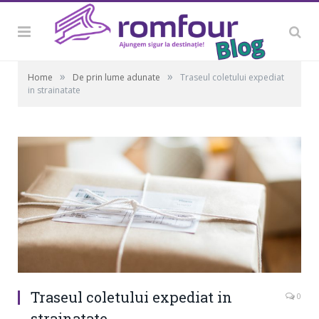
»
»
Home
De prin lume adunate
Traseul coletului expediat
in strainatate
Traseul coletului expediat in
0
strainatate