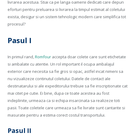
livrarea acestuia. Stiai ca pe langa oamenii dedicati care depun
eforturi pentru preluarea si livrarea la timpul estimat al coletului
exista, desigur si un sistem tehnologic modern care simplifica tot
procesul?
Pasul I
In primul rand,
Romfour
accepta doar colete care sunt etichetate
si ambalate cu atentie. Un rol important il ocupa ambalajul
exterior care necesita sa fie gros si opac, astfel incat nimeni sa
nu vizualizeze continutul coletului. Datele de contact ale
destinatarului si ale expeditorului trebuie sa fie inscriptionate cat
mai citet pe cutie. Ei bine, dupa ce toate acestea au fost
indeplinite, urmeaza ca si echipa insarcinata sa realizeze toti
pasii. Toate coletele care urmeaza sa fie livrate sunt cantarite si
masurate pentru a estima corect costul transportului.
Pasul II