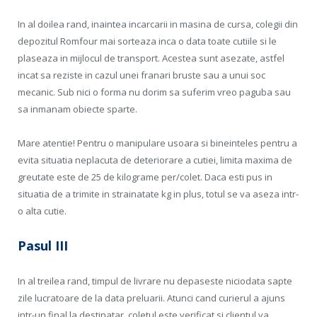
In al doilea rand, inaintea incarcarii in masina de cursa, colegii din
depozitul Romfour mai sorteaza inca o data toate cutiile si le
plaseaza in mijlocul de transport. Acestea sunt asezate, astfel
incat sa reziste in cazul unei franari bruste sau a unui soc
mecanic. Sub nici o forma nu dorim sa suferim vreo paguba sau
sa inmanam obiecte sparte.
Mare atentie! Pentru o manipulare usoara si bineinteles pentru a
evita situatia neplacuta de deteriorare a cutiei, limita maxima de
greutate este de 25 de kilograme per/colet. Daca esti pus in
situatia de a trimite in strainatate kg in plus, totul se va aseza intr-
o alta cutie.
Pasul III
In al treilea rand, timpul de livrare nu depaseste niciodata sapte
zile lucratoare de la data preluarii. Atunci cand curierul a ajuns
intr-un final la destinatar, coletul este verificat si clientul va